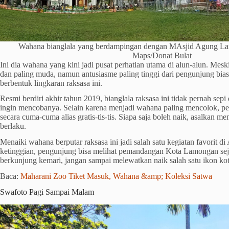
Wahana bianglala yang berdampingan dengan MAsjid Agung La
Maps/Donat Bulat
Ini dia wahana yang kini jadi pusat perhatian utama di alun-alun. Mesk
dan paling muda, namun antusiasme paling tinggi dari pengunjung bia
berbentuk lingkaran raksasa ini.
Resmi berdiri akhir tahun 2019, bianglala raksasa ini tidak pernah sepi
ingin mencobanya. Selain karena menjadi wahana paling mencolok, p
secara cuma-cuma alias gratis-tis-tis. Siapa saja boleh naik, asalkan m
berlaku.
Menaiki wahana berputar raksasa ini jadi salah satu kegiatan favorit 
ketinggian, pengunjung bisa melihat pemandangan Kota Lamongan sejau
berkunjung kemari, jangan sampai melewatkan naik salah satu ikon kota
Baca:
Maharani Zoo Tiket Masuk, Wahana &amp; Koleksi Satwa
Swafoto Pagi Sampai Malam