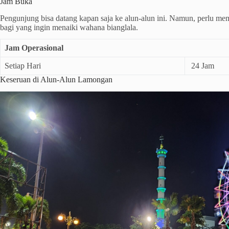
Jam Buka
Pengunjung bisa datang kapan saja ke alun-alun ini. Namun, perlu me
bagi yang ingin menaiki wahana bianglala.
Jam Operasional
Setiap Hari
24 Jam
Keseruan di Alun-Alun Lamongan