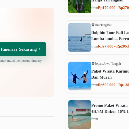
Harga Terjangkau
Rp170.000 - Rp270
from
Buleleng
Bali
Dolphin Tour Bali Lo
Lumba-lumba, Beren
Rp97.000 - Rp295.
from
 Itinerary Sekarang
untuk mulai menyusun itinerary.
Jepara
Jawa Tengah
Paket Wisata Karim
Dan Murah
Rp600.000 - Rp1.8
from
Promo Paket Wisata 
4H/3M Diskon 10% 
from