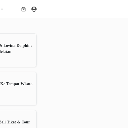
Shopping
cart
& Lovina Dolphin:
Selatan
 Ke Tempat Wisata
ali Tiket & Tour