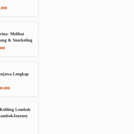
.000
vina: Melihat
ang & Snorkeling
000
unjawa Lengkap
00.000
Keliling Lombok
LombokJourney