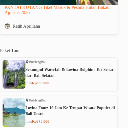
PANTAI KUTANG Tiket Masuk & Pesona Hutan Bakau -
Agustus 2026
Ratih Apriliana
Paket
Tour
Buleleng
Bali
Sekumpul Waterfall & Lovina Dolphin: Tur Sehari
dari Bali Selatan
Rp650.000
from
Buleleng
Bali
Lovina Tour: 10 Jam Ke Tempat Wisata Populer di
Bali Utara
Rp375.000
from