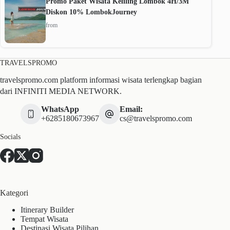
Promo Paket Wisata Keliling Lombok 4H/3M
Diskon 10% LombokJourney
from
TRAVELSPROMO
travelspromo.com platform informasi wisata terlengkap bagian
dari INFINITI MEDIA NETWORK.
WhatsApp
Email:
+6285180673967
cs@travelspromo.com
Socials
Kategori
Itinerary Builder
Tempat Wisata
Destinasi Wisata Pilihan