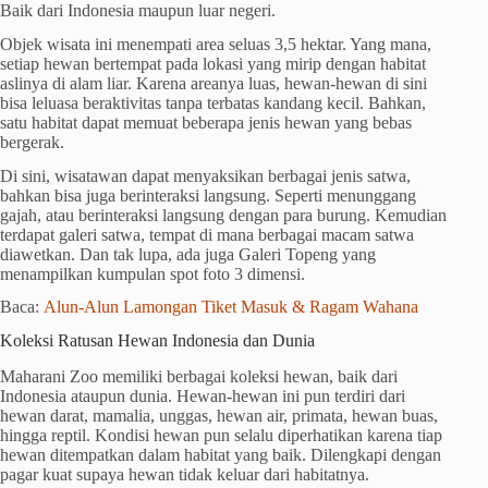
Baik dari Indonesia maupun luar negeri.
Objek wisata ini menempati area seluas 3,5 hektar. Yang mana,
setiap hewan bertempat pada lokasi yang mirip dengan habitat
aslinya di alam liar. Karena areanya luas, hewan-hewan di sini
bisa leluasa beraktivitas tanpa terbatas kandang kecil. Bahkan,
satu habitat dapat memuat beberapa jenis hewan yang bebas
bergerak.
Di sini, wisatawan dapat menyaksikan berbagai jenis satwa,
bahkan bisa juga berinteraksi langsung. Seperti menunggang
gajah, atau berinteraksi langsung dengan para burung. Kemudian
terdapat galeri satwa, tempat di mana berbagai macam satwa
diawetkan. Dan tak lupa, ada juga Galeri Topeng yang
menampilkan kumpulan spot foto 3 dimensi.
Baca:
Alun-Alun Lamongan Tiket Masuk & Ragam Wahana
Koleksi Ratusan Hewan Indonesia dan Dunia
Maharani Zoo memiliki berbagai koleksi hewan, baik dari
Indonesia ataupun dunia. Hewan-hewan ini pun terdiri dari
hewan darat, mamalia, unggas, hewan air, primata, hewan buas,
hingga reptil. Kondisi hewan pun selalu diperhatikan karena tiap
hewan ditempatkan dalam habitat yang baik. Dilengkapi dengan
pagar kuat supaya hewan tidak keluar dari habitatnya.