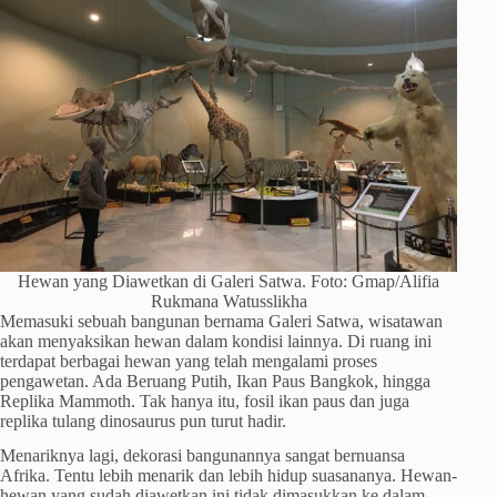
Hewan yang Diawetkan di Galeri Satwa. Foto: Gmap/Alifia
Rukmana Watusslikha
Memasuki sebuah bangunan bernama Galeri Satwa, wisatawan
akan menyaksikan hewan dalam kondisi lainnya. Di ruang ini
terdapat berbagai hewan yang telah mengalami proses
pengawetan. Ada Beruang Putih, Ikan Paus Bangkok, hingga
Replika Mammoth. Tak hanya itu, fosil ikan paus dan juga
replika tulang dinosaurus pun turut hadir.
Menariknya lagi, dekorasi bangunannya sangat bernuansa
Afrika. Tentu lebih menarik dan lebih hidup suasananya. Hewan-
hewan yang sudah diawetkan ini tidak dimasukkan ke dalam