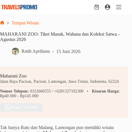
Skip
to
Shopping
content
cart
Tempat Wisata
Home
MAHARANI ZOO: Tiket Masuk, Wahana dan Koleksi Satwa -
Agustus 2026
Ratih Apriliana
15 Juni 2026
Maharani Zoo
Jalan Raya Paciran, Paciran, Lamongan, Jawa Timur, Indonesia, 62224
Nomor Telepon:
0322666555 / +6281327102300
Kisaran Harga:
Rp40.000 - Rp145.000
Pesan Via WA
Tak hanya Batu dan Malang, Lamongan pun memiliki wisata