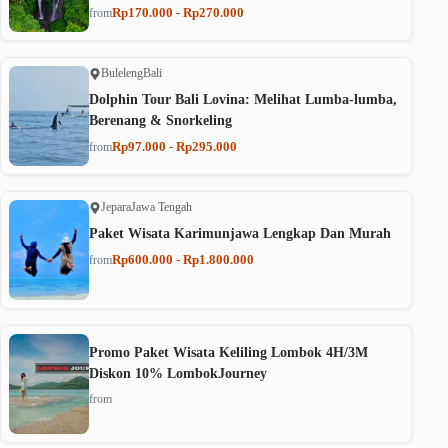
Rp170.000 - Rp270.000
from
Buleleng
Bali
Dolphin Tour Bali Lovina: Melihat Lumba-lumba,
Berenang & Snorkeling
Rp97.000 - Rp295.000
from
Jepara
Jawa Tengah
Paket Wisata Karimunjawa Lengkap Dan Murah
Rp600.000 - Rp1.800.000
from
Promo Paket Wisata Keliling Lombok 4H/3M
Diskon 10% LombokJourney
from