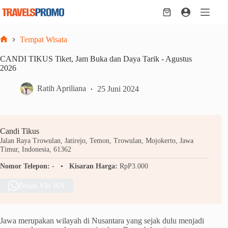
Skip
to
Shopping
content
cart
Tempat Wisata
Home
CANDI TIKUS Tiket, Jam Buka dan Daya Tarik - Agustus
2026
Ratih Apriliana
25 Juni 2024
Candi Tikus
Jalan Raya Trowulan, Jatirejo, Temon, Trowulan, Mojokerto, Jawa
Timur, Indonesia, 61362
Nomor Telepon:
-
Kisaran Harga:
RpP3.000
Pesan Via WA
Jawa merupakan wilayah di Nusantara yang sejak dulu menjadi