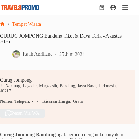
Skip
to
Shopping
content
cart
Tempat Wisata
Home
CURUG JOMPONG Bandung Tiket & Daya Tarik - Agustus
2026
Ratih Apriliana
25 Juni 2024
Curug Jompong
Jl. Nanjung, Lagadar, Margaasih, Bandung, Jawa Barat, Indonesia,
40217
Nomor Telepon:
-
Kisaran Harga:
Gratis
Pesan Via WA
Curug Jompong Bandung
agak berbeda dengan kebanyakan