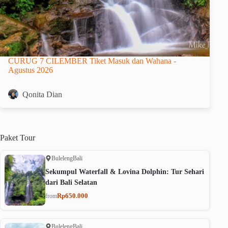
CURUG 7 CILEMBER Tiket Masuk dan Wahana -
Agustus 2026
Qonita Dian
Paket
Tour
Buleleng
Bali
Sekumpul Waterfall & Lovina Dolphin: Tur Sehari
dari Bali Selatan
Rp650.000
from
Buleleng
Bali