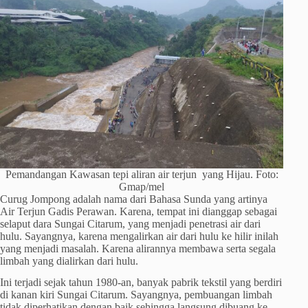
Pemandangan Kawasan tepi aliran air terjun yang Hijau. Foto:
Gmap/mel
Curug Jompong adalah nama dari Bahasa Sunda yang artinya
Air Terjun Gadis Perawan. Karena, tempat ini dianggap sebagai
selaput dara Sungai Citarum, yang menjadi penetrasi air dari
hulu. Sayangnya, karena mengalirkan air dari hulu ke hilir inilah
yang menjadi masalah. Karena alirannya membawa serta segala
limbah yang dialirkan dari hulu.
Ini terjadi sejak tahun 1980-an, banyak pabrik tekstil yang berdiri
di kanan kiri Sungai Citarum. Sayangnya, pembuangan limbah
tidak diperhatikan dengan baik sehingga langsung dibuang ke