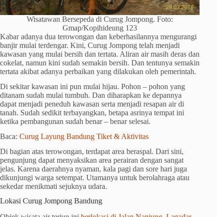
Wisatawan Bersepeda di Curug Jompong. Foto:
Gmap/Kopihideung 123
Kabar adanya dua terowongan dan keberhasilannya mengurangi
banjir mulai terdengar. Kini, Curug Jompong telah menjadi
kawasan yang mulai bersih dan tertata. Aliran air masih deras dan
cokelat, namun kini sudah semakin bersih. Dan tentunya semakin
tertata akibat adanya perbaikan yang dilakukan oleh pemerintah.
Di sekitar kawasan ini pun mulai hijau. Pohon – pohon yang
ditanam sudah mulai tumbuh. Dan diharapkan ke depannya
dapat menjadi peneduh kawasan serta menjadi resapan air di
tanah. Sudah sedikit terbayangkan, betapa asrinya tempat ini
ketika pembangunan sudah benar – benar selesai.
Baca:
Curug Layung Bandung Tiket & Aktivitas
Di bagian atas terowongan, terdapat area beraspal. Dari sini,
pengunjung dapat menyaksikan area perairan dengan sangat
jelas. Karena daerahnya nyaman, kala pagi dan sore hari juga
dikunjungi warga setempat. Utamanya untuk berolahraga atau
sekedar menikmati sejuknya udara.
Lokasi Curug Jompong Bandung
Objek wisata air terjun ini
berlokasi di Jalan Nanjung, Lagadar,