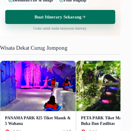
Download PDF & Image
Fitur lengkap
Buat Itinerary Sekarang
Gratis untuk mulai menyusun itinerary.
Wisata Dekat Curug Jompong
PANAMA PARK 825 Tiket Masuk &
PETA PARK Tiket Masuk, 
5 Wahana
Buka Dan Fasilitas