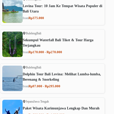
Lovina Tour: 10 Jam Ke Tempat Wisata Populer di
Bali Utara
Rp375.000
from
Buleleng
Bali
Sekumpul Waterfall Bali Tiket & Tour Harga
Terjangkau
Rp170.000 - Rp270.000
from
Buleleng
Bali
Dolphin Tour Bali Lovina: Melihat Lumba-lumba,
Berenang & Snorkeling
Rp97.000 - Rp295.000
from
Jepara
Jawa Tengah
Paket Wisata Karimunjawa Lengkap Dan Murah