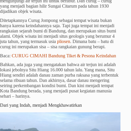
mengunjungi air terjun ini untuk berlibur. Dan curug – curug
yang menjadi bagian hilir Sungai Citarum pada tahun 1930
dijadikan objek wisata.
Ditetapkannya Curug Jompong sebagai tempat wisata bukan
hanya karena keindahannya saja. Tapi juga tempat ini menjadi
rangkaian sejarah bumi di Bandung, dan merupakan situs bumi
alami. Objek wisata ini menjadi situs geologis yang berumur 4
juta tahun, yang termasuk usia
pliosen
. Dimana batu – batu di
curug ini merupakan sisa – sisa rangkaian gunung berapi.
Baca:
CURUG CIMAHI Bandung Tiket & Pesona Keindahan
Bahkan, ada juga yang mengatakan bahwa air terjun ini adalah
lokasi jebolnya Situ Hiang 16.000 tahun lalu. Yang mana, Situ
Hiang sendiri adalah danau zaman purba raksasa yang terbentuk
selama ribuan tahun. Dan akhirnya, dasar danau mengering
seiring perkembangan kondisi bumi. Dan kini menjadi tempat
Kota Bandung berada, yang menjadi pusat kegiatan manusia
sehari – harinya.
Dari yang Indah, menjadi Mengkhawatirkan