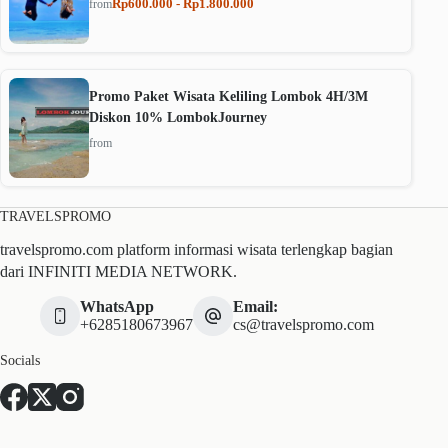
Rp600.000 - Rp1.800.000
from
Promo Paket Wisata Keliling Lombok 4H/3M
Diskon 10% LombokJourney
from
TRAVELSPROMO
travelspromo.com platform informasi wisata terlengkap bagian
dari INFINITI MEDIA NETWORK.
WhatsApp
Email:
+6285180673967
cs@travelspromo.com
Socials