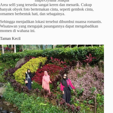
maps/Gysaila Shaqila
Area selfi yang tersedia sangat keren dan menarik. Cukup
banyak obyek foto bertemakan cinta, seperti gembok cinta,
ornamen berbentuk hati, dan sebagainya.
Sehingga menjadikan lokasi tersebut dibumbui nuansa romantis.
Wisatawan yang mengajak pasangannya dapat mengabadikan
momen di wahana ini.
Taman Kecil