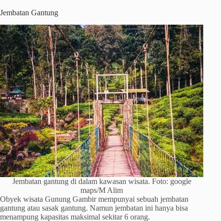
Jembatan Gantung
Jembatan gantung di dalam kawasan wisata. Foto: google
maps/M Alim
Obyek wisata Gunung Gambir mempunyai sebuah jembatan
gantung atau sasak gantung. Namun jembatan ini hanya bisa
menampung kapasitas maksimal sekitar 6 orang.