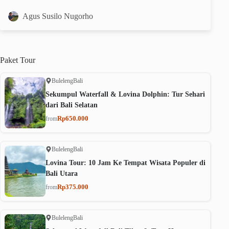
Agus Susilo Nugorho
Paket
Tour
Buleleng
Bali
Sekumpul Waterfall & Lovina Dolphin: Tur Sehari
dari Bali Selatan
Rp650.000
from
Buleleng
Bali
Lovina Tour: 10 Jam Ke Tempat Wisata Populer di
Bali Utara
Rp375.000
from
Buleleng
Bali