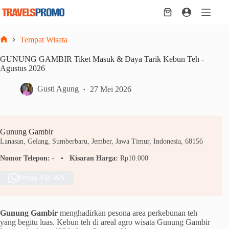
Skip
to
Shopping
content
cart
Tempat Wisata
Home
GUNUNG GAMBIR Tiket Masuk & Daya Tarik Kebun Teh -
Agustus 2026
Gusti Agung
27 Mei 2026
Gunung Gambir
Lanasan, Gelang, Sumberbaru, Jember, Jawa Timur, Indonesia, 68156
Nomor Telepon:
-
Kisaran Harga:
Rp10.000
Pesan Via WA
Gunung Gambir
menghadirkan pesona area perkebunan teh
yang begitu luas. Kebun teh di areal agro wisata Gunung Gambir