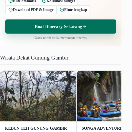
Rute otomatis
Kalkulasi budget
Download PDF & Image
Fitur lengkap
Buat Itinerary Sekarang
Gratis untuk mulai menyusun itinerary.
Wisata Dekat Gunung Gambir
KEBUN TEH GUNUNG GAMBIR
SONGA ADVENTURE Arun