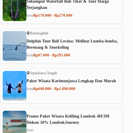
Sekumpul Waterfall Bali Tiket & Tour Harga
Terjangkau
Rp170.000 - Rp270.000
from
Buleleng
Bali
Dolphin Tour Bali Lovina: Melihat Lumba-lumba,
Berenang & Snorkeling
Rp97.000 - Rp295.000
from
Jepara
Jawa Tengah
Paket Wisata Karimunjawa Lengkap Dan Murah
Rp600.000 - Rp1.800.000
from
Promo Paket Wisata Keliling Lombok 4H/3M
Diskon 10% LombokJourney
from