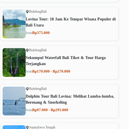
Buleleng
Bali
Lovina Tour: 10 Jam Ke Tempat Wisata Populer di
Bali Utara
Rp375.000
from
Buleleng
Bali
Sekumpul Waterfall Bali Tiket & Tour Harga
Terjangkau
Rp170.000 - Rp270.000
from
Buleleng
Bali
Dolphin Tour Bali Lovina: Melihat Lumba-lumba,
Berenang & Snorkeling
Rp97.000 - Rp295.000
from
Jepara
Jawa Tengah