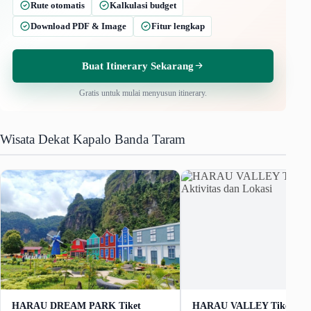
Rute otomatis
Kalkulasi budget
Download PDF & Image
Fitur lengkap
Buat Itinerary Sekarang
Gratis untuk mulai menyusun itinerary.
Wisata Dekat Kapalo Banda Taram
HARAU DREAM PARK Tiket
HARAU VALLEY Tiket Mas