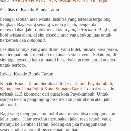
Baca:
SARASAH BUNTA: Kawasan Wisata 5 Air Terjun
Fasilitas di Kapalo Banda Taram
Sebagai sebuah area wisata, fasilitas yang tersedia tergolong
lengkap. Bagi yang senang wisata jelajah, pengelola
menyediakan jalur untuk melakukan
jungle tracking
. Bagi yang
hobi wisata alam, di sini tersedia area yang cukup luas untuk
berkemah dan
outbound
.
Fasilitas lainnya yang ada di sini yaitu toilet, musala, area parkir,
dan tempat untuk membeli makanan serta suvenir. Selain itu, di
sini juga tersedia kamar mandi bilas, balai pertemuan, dan area
untuk berfoto.
Lokasi Kapalo Banda Taram
Kapalo Banda Taram berlokasi di
Desa Taram, Payakumbuh,
Kabupaten Lima Puluh Kota, Sumatra Barat
. Lokasi wisata ini
terletak 11,5 kilometer dari pusat kota Payakumbuh. Untuk
sampai ke sini pengunjung bisa melalui jalur utama atau jalur
alternatif.
Bagi yang menggunakan mobil atau motor, bisa menggunakan
jalur utama. Jalur tersebut merupakan jalan raya searah yang
menuju ke Lembah Harau. Sedangkan jika menggunakan
sepeda, jalur alternatif bisa menjadi pilihan.