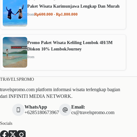
Paket Wisata Karimunjawa Lengkap Dan Murah
Rp600.000 - Rp1.800.000
from
Promo Paket Wisata Keliling Lombok 4H/3M
Diskon 10% LombokJourney
from
TRAVELSPROMO
travelspromo.com platform informasi wisata terlengkap bagian
dari INFINITI MEDIA NETWORK.
WhatsApp
Email:
+6285180673967
cs@travelspromo.com
Socials