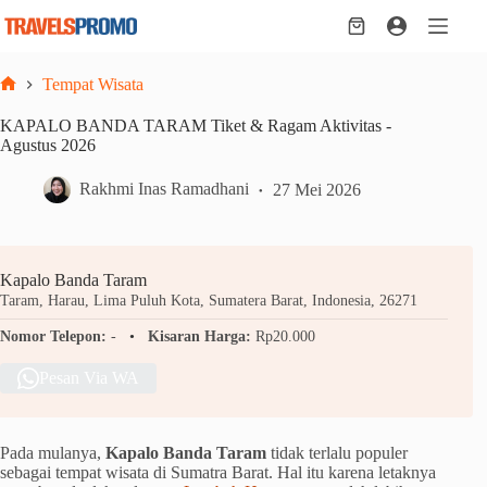
Skip
to
Shopping
content
cart
Tempat Wisata
Home
KAPALO BANDA TARAM Tiket & Ragam Aktivitas -
Agustus 2026
Rakhmi Inas Ramadhani
27 Mei 2026
Kapalo Banda Taram
Taram, Harau, Lima Puluh Kota, Sumatera Barat, Indonesia, 26271
Nomor Telepon:
-
Kisaran Harga:
Rp20.000
Pesan Via WA
Pada mulanya,
Kapalo Banda Taram
tidak terlalu populer
sebagai tempat wisata di Sumatra Barat. Hal itu karena letaknya