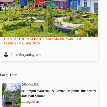
HARAU DREAM PARK Tiket Masuk, Wahana dan
Fasilitas - Agustus 2026
Intan Suryaningrum
Paket
Tour
Buleleng
Bali
Sekumpul Waterfall & Lovina Dolphin: Tur Sehari
dari Bali Selatan
Rp650.000
from