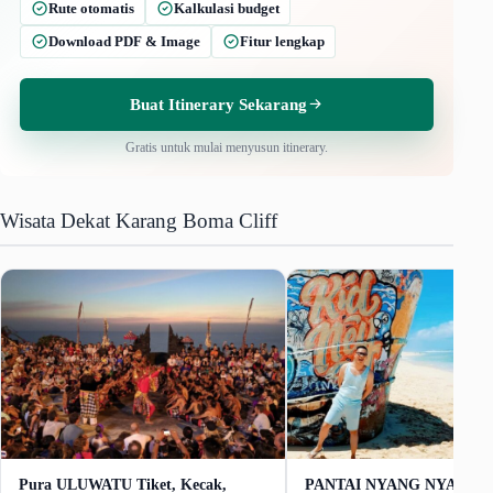
Rute otomatis
Kalkulasi budget
Download PDF & Image
Fitur lengkap
Buat Itinerary Sekarang
Gratis untuk mulai menyusun itinerary.
Wisata Dekat Karang Boma Cliff
Pura ULUWATU Tiket, Kecak,
PANTAI NYANG NYANG Ti