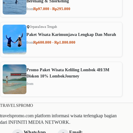
Berenang & Snorkeling
Rp97.000 - Rp295.000
from
Jepara
Jawa Tengah
Paket Wisata Karimunjawa Lengkap Dan Murah
Rp600.000 - Rp1.800.000
from
Promo Paket Wisata Keliling Lombok 4H/3M
Diskon 10% LombokJourney
from
TRAVELSPROMO
travelspromo.com platform informasi wisata terlengkap bagian
dari INFINITI MEDIA NETWORK.
WhatsApp
Email: