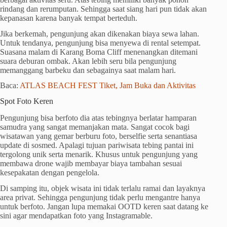
rindang dan rerumputan. Sehingga saat siang hari pun tidak akan
kepanasan karena banyak tempat berteduh.
Jika berkemah, pengunjung akan dikenakan biaya sewa lahan.
Untuk tendanya, pengunjung bisa menyewa di rental setempat.
Suasana malam di Karang Boma Cliff menenangkan ditemani
suara deburan ombak. Akan lebih seru bila pengunjung
memanggang barbeku dan sebagainya saat malam hari.
Baca:
ATLAS BEACH FEST Tiket, Jam Buka dan Aktivitas
Spot Foto Keren
Pengunjung bisa berfoto dia atas tebingnya berlatar hamparan
samudra yang sangat memanjakan mata. Sangat cocok bagi
wisatawan yang gemar berburu foto, berselfie serta senantiasa
update di sosmed. Apalagi tujuan pariwisata tebing pantai ini
tergolong unik serta menarik. Khusus untuk pengunjung yang
membawa drone wajib membayar biaya tambahan sesuai
kesepakatan dengan pengelola.
Di samping itu, objek wisata ini tidak terlalu ramai dan layaknya
area privat. Sehingga pengunjung tidak perlu mengantre hanya
untuk berfoto. Jangan lupa memakai OOTD keren saat datang ke
sini agar mendapatkan foto yang Instagramable.