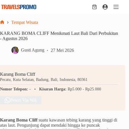
Skip
to
Shopping
content
cart
Tempat Wisata
Home
KARANG BOMA CLIFF Menikmati Laut Bali Dari Perbukitan
- Agustus 2026
Gusti Agung
27 Mei 2026
Karang Boma Cliff
Pecatu, Kuta Selatan, Badung, Bali, Indonesia, 80361
Nomor Telepon:
-
Kisaran Harga:
Rp5.000 - Rp25.000
Pesan Via WA
Karang Boma Cliff
suatu kawasan tebing karang yang tinggi di
atas laut. Pengunjung dapat mendaki hingga ke puncak