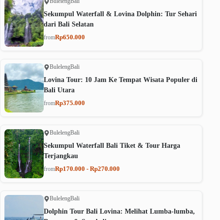
Buleleng
Bali
Sekumpul Waterfall & Lovina Dolphin: Tur Sehari
dari Bali Selatan
Rp650.000
from
Buleleng
Bali
Lovina Tour: 10 Jam Ke Tempat Wisata Populer di
Bali Utara
Rp375.000
from
Buleleng
Bali
Sekumpul Waterfall Bali Tiket & Tour Harga
Terjangkau
Rp170.000 - Rp270.000
from
Buleleng
Bali
Dolphin Tour Bali Lovina: Melihat Lumba-lumba,