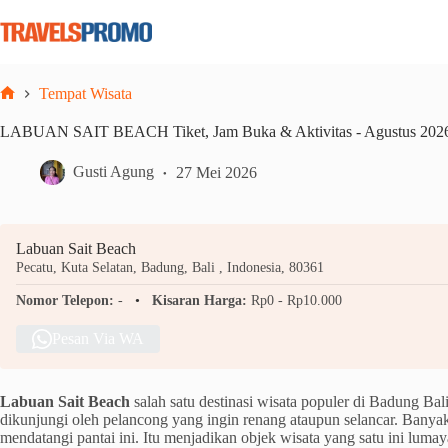
Skip
to
content
Tempat Wisata
Home
LABUAN SAIT BEACH Tiket, Jam Buka & Aktivitas - Agustus 202
Gusti Agung
27 Mei 2026
Labuan Sait Beach
Pecatu, Kuta Selatan, Badung, Bali , Indonesia, 80361
Nomor Telepon:
-
Kisaran Harga:
Rp0 - Rp10.000
Pesan Via WA
Labuan Sait Beach
salah satu destinasi wisata populer di Badung Bali.
dikunjungi oleh pelancong yang ingin renang ataupun selancar. Banya
mendatangi pantai ini. Itu menjadikan objek wisata yang satu ini lumay