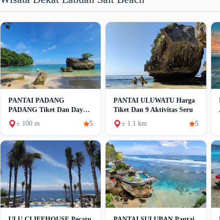
PANTAI PADANG
PANTAI ULUWATU Harga
PADANG Tiket Dan Daya
Tiket Dan 9 Aktivitas Seru
Tarik
± 100 m
5
± 1.1 km
5
ULU CLIFFHOUSE Pecatu
PANTAI SULUBAN Pantai