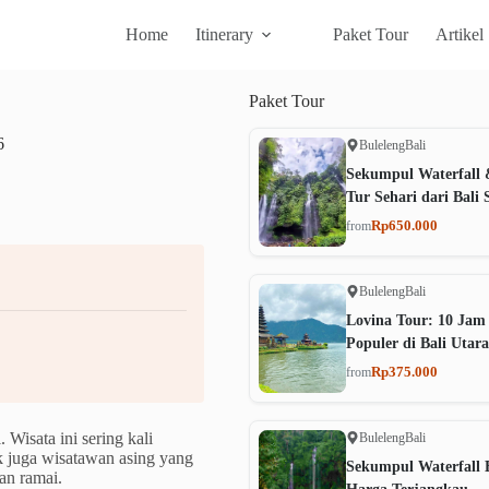
Home
Itinerary
Paket Tour
Artikel
Paket
Tour
6
Buleleng
Bali
Sekumpul Waterfall 
Tur Sehari dari Bali 
Rp650.000
from
Buleleng
Bali
Lovina Tour: 10 Jam
Populer di Bali Utara
Rp375.000
from
 Wisata ini sering kali
Buleleng
Bali
k juga wisatawan asing yang
Sekumpul Waterfall B
an ramai.