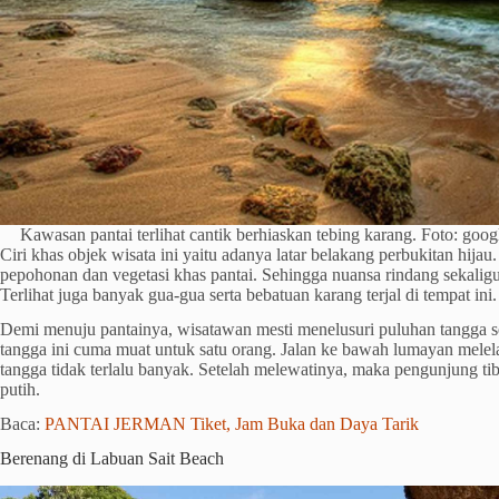
Kawasan pantai terlihat cantik berhiaskan tebing karang. Foto
Ciri khas objek wisata ini yaitu adanya latar belakang perbukitan hijau
pepohonan dan vegetasi khas pantai. Sehingga nuansa rindang sekalig
Terlihat juga banyak gua-gua serta bebatuan karang terjal di tempat ini.
Demi menuju pantainya, wisatawan mesti menelusuri puluhan tangga s
tangga ini cuma muat untuk satu orang. Jalan ke bawah lumayan mele
tangga tidak terlalu banyak. Setelah melewatinya, maka pengunjung tiba
putih.
Baca:
PANTAI JERMAN Tiket, Jam Buka dan Daya Tarik
Berenang di Labuan Sait Beach