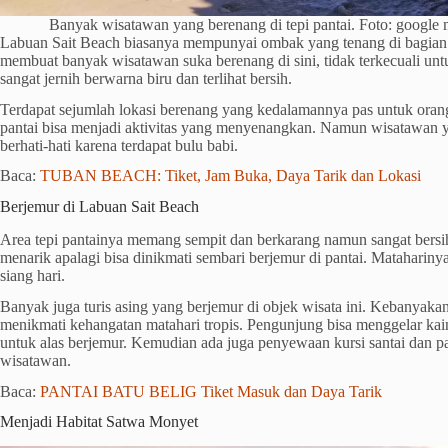
Banyak wisatawan yang berenang di tepi pantai. Foto: google
Labuan Sait Beach biasanya mempunyai ombak yang tenang di bagian b
membuat banyak wisatawan suka berenang di sini, tidak terkecuali unt
sangat jernih berwarna biru dan terlihat bersih.
Terdapat sejumlah lokasi berenang yang kedalamannya pas untuk orang
pantai bisa menjadi aktivitas yang menyenangkan. Namun wisatawan y
berhati-hati karena terdapat bulu babi.
Baca:
TUBAN BEACH: Tiket, Jam Buka, Daya Tarik dan Lokasi
Berjemur di Labuan Sait Beach
Area tepi pantainya memang sempit dan berkarang namun sangat bers
menarik apalagi bisa dinikmati sembari berjemur di pantai. Mataharinya
siang hari.
Banyak juga turis asing yang berjemur di objek wisata ini. Kebanyakan
menikmati kehangatan matahari tropis. Pengunjung bisa menggelar kain
untuk alas berjemur. Kemudian ada juga penyewaan kursi santai dan p
wisatawan.
Baca:
PANTAI BATU BELIG Tiket Masuk dan Daya Tarik
Menjadi Habitat Satwa Monyet