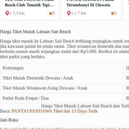
Beach-Club Tematik Tepi
Tersembunyi Di Uluwatu
Laut
± 1.3 km
5
± 1.7 km
5
Harga Tiket Masuk Labuan Sait Beach
Harga tiket masuk ke Labuan Sait Beach terbilang terjangkau untuk s
jika kawasan pantai ini selalu ramai. Tiket wisatawan domestik dan ma
berbeda namun masih terjangkau mulai dari Rp5.000. Berikut ini adalah 
tiket parkir yang berlaku.
Keterangan
H
Tiket Masuk Domestik Dewasa / Anak
R
Tiket Masuk Wisatawan Asing Dewasa / Anak
R
Parkir Roda Empat / Dua
R
Harga Tiket Masuk Labuan Sait Beach dan Tarif
Baca:
PANTAI PANDAWA Tiket dan 13 Daya Tarik
Jam Buka