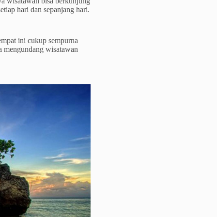
nya wisatawan bisa berkunjung
etiap hari dan sepanjang hari.
empat ini cukup sempurna
anya mengundang wisatawan