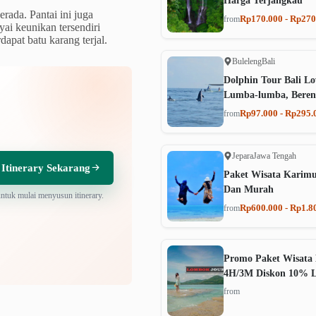
Harga Terjangkau
erada. Pantai ini juga
Rp170.000 - Rp270
from
ai keunikan tersendiri
apat batu karang terjal.
Buleleng
Bali
Dolphin Tour Bali Lo
Lumba-lumba, Beren
Rp97.000 - Rp295.
from
Jepara
Jawa Tengah
 Itinerary Sekarang
Paket Wisata Karim
Dan Murah
untuk mulai menyusun itinerary.
Rp600.000 - Rp1.8
from
Promo Paket Wisata 
4H/3M Diskon 10% 
from