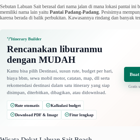
Sebutan Labuan Sait berasal dari nama jalan di mana lokasi pantai ini b
memiliki nama lain yaitu
Pantai Padang-Padang
. Pesisirnya mempuny
karena berada di balik perbukitan. Kawasannya rindang dan banyak terd
Itinerary Builder
Rencanakan liburanmu
dengan MUDAH
Kamu bisa pilih Destinasi, susun rute, budget per hari,
Buat
biaya bbm, sewa mobil motor, catatan, map, dll serta
rekomendasi destinasi dalam satu itinerary yang siap
Gratis 
disimpan, diterbitkan, dibagikan, atau didownload.
Rute otomatis
Kalkulasi budget
Download PDF & Image
Fitur lengkap
Wisata Dekat Labuan Sait Beach