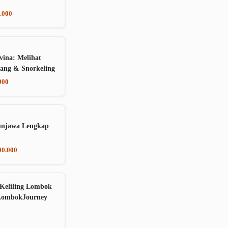
.000
vina: Melihat
ang & Snorkeling
000
unjawa Lengkap
00.000
Keliling Lombok
LombokJourney