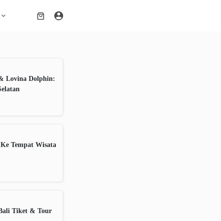
Shopping
cart
& Lovina Dolphin:
Selatan
 Ke Tempat Wisata
ali Tiket & Tour