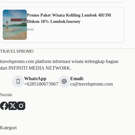
Promo Paket Wisata Keliling Lombok 4H/3M
Diskon 10% LombokJourney
from
TRAVELSPROMO
travelspromo.com platform informasi wisata terlengkap bagian
dari INFINITI MEDIA NETWORK.
WhatsApp
Email:
+6285180673967
cs@travelspromo.com
Socials
Kategori