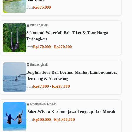
Rp375.000
from
Buleleng
Bali
Sekumpul Waterfall Bali Tiket & Tour Harga
Terjangkau
Rp170.000 - Rp270.000
from
Buleleng
Bali
Dolphin Tour Bali Lovina: Melihat Lumba-lumba,
Berenang & Snorkeling
Rp97.000 - Rp295.000
from
Jepara
Jawa Tengah
Paket Wisata Karimunjawa Lengkap Dan Murah
Rp600.000 - Rp1.800.000
from