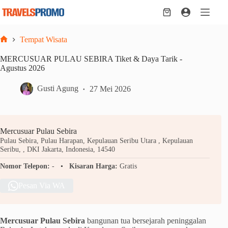
Skip
to
Shopping
content
cart
Tempat Wisata
Home
MERCUSUAR PULAU SEBIRA Tiket & Daya Tarik -
Agustus 2026
Gusti Agung
27 Mei 2026
Mercusuar Pulau Sebira
Pulau Sebira, Pulau Harapan, Kepulauan Seribu Utara , Kepulauan
Seribu, , DKI Jakarta, Indonesia, 14540
Nomor Telepon:
-
Kisaran Harga:
Gratis
Pesan Via WA
Mercusuar Pulau Sebira
bangunan tua bersejarah peninggalan