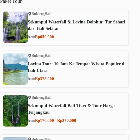
Paket
Tour
Buleleng
Bali
Sekumpul Waterfall & Lovina Dolphin: Tur Sehari
dari Bali Selatan
Rp650.000
from
Buleleng
Bali
Lovina Tour: 10 Jam Ke Tempat Wisata Populer di
Bali Utara
Rp375.000
from
Buleleng
Bali
Sekumpul Waterfall Bali Tiket & Tour Harga
Terjangkau
Rp170.000 - Rp270.000
from
Buleleng
Bali