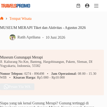
Skip
to
Shopping
content
cart
Tempat Wisata
Home
MUSEUM MERAPI Tiket dan Aktivitas - Agustus 2026
Ratih Apriliana
10 Juni 2026
Museum Gunungapi Merapi
Jl. Kaliurang No.Km, Banteng, Hargobinangun, Pakem, Sleman, DI
Yogyakarta, Indonesia, 55582
Nomor Telepon:
0274 - 896498
Jam Operasional:
08.00 - 15.30
WIB
Kisaran Harga:
Rp5.000 - Rp10.000
Pesan Via WA
Siapa yang tak kenal Gunung Merapi? Gunung tertinggi di