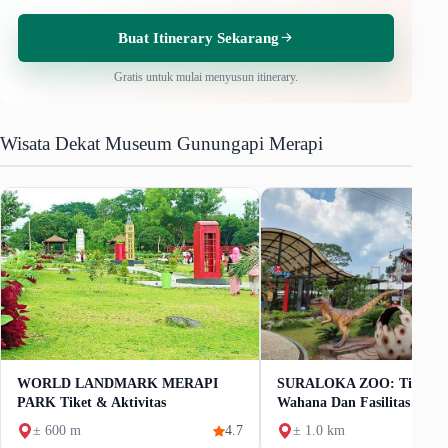
Buat Itinerary Sekarang
Gratis untuk mulai menyusun itinerary.
Wisata Dekat Museum Gunungapi Merapi
WORLD LANDMARK MERAPI
SURALOKA ZOO: Tiket M
PARK Tiket & Aktivitas
Wahana Dan Fasilitas
± 600 m
4.7
± 1.0 km