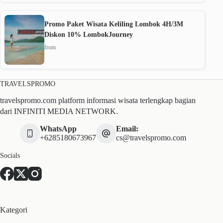
Promo Paket Wisata Keliling Lombok 4H/3M
Diskon 10% LombokJourney
from
TRAVELSPROMO
travelspromo.com platform informasi wisata terlengkap bagian
dari INFINITI MEDIA NETWORK.
WhatsApp
Email:
+6285180673967
cs@travelspromo.com
Socials
Kategori