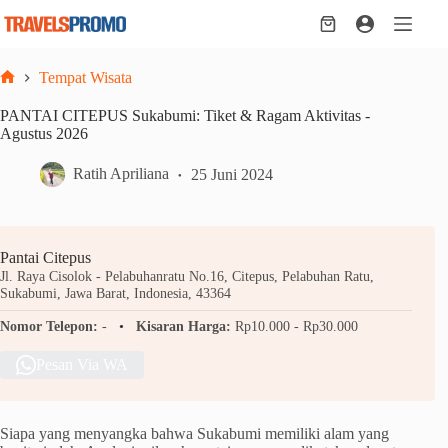
Skip
to
Shopping
content
cart
Tempat Wisata
Home
PANTAI CITEPUS Sukabumi: Tiket & Ragam Aktivitas -
Agustus 2026
Ratih Apriliana
25 Juni 2024
Pantai Citepus
Jl. Raya Cisolok - Pelabuhanratu No.16, Citepus, Pelabuhan Ratu,
Sukabumi, Jawa Barat, Indonesia, 43364
Nomor Telepon:
-
Kisaran Harga:
Rp10.000 - Rp30.000
Pesan Via WA
Siapa yang menyangka bahwa Sukabumi memiliki alam yang