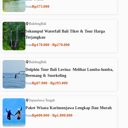
Rp375.000
from
Buleleng
Bali
Sekumpul Waterfall Bali Tiket & Tour Harga
Terjangkau
Rp170.000 - Rp270.000
from
Buleleng
Bali
Dolphin Tour Bali Lovina: Melihat Lumba-lumba,
Berenang & Snorkeling
Rp97.000 - Rp295.000
from
Jepara
Jawa Tengah
Paket Wisata Karimunjawa Lengkap Dan Murah
Rp600.000 - Rp1.800.000
from