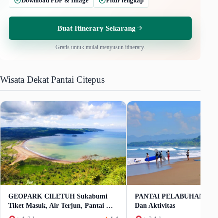
Download PDF & Image
Fitur lengkap
Buat Itinerary Sekarang
Gratis untuk mulai menyusun itinerary.
Wisata Dekat Pantai Citepus
GEOPARK CILETUH Sukabumi
PANTAI PELABUHAN RAT
Tiket Masuk, Air Terjun, Pantai &
Dan Aktivitas
Goa Laut