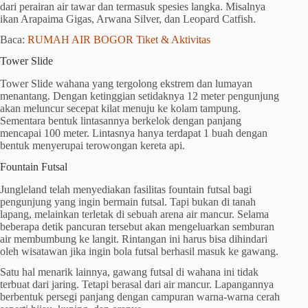
dari perairan air tawar dan termasuk spesies langka. Misalnya
ikan Arapaima Gigas, Arwana Silver, dan Leopard Catfish.
Baca:
RUMAH AIR BOGOR Tiket & Aktivitas
Tower Slide
Tower Slide wahana yang tergolong ekstrem dan lumayan
menantang. Dengan ketinggian setidaknya 12 meter pengunjung
akan meluncur secepat kilat menuju ke kolam tampung.
Sementara bentuk lintasannya berkelok dengan panjang
mencapai 100 meter. Lintasnya hanya terdapat 1 buah dengan
bentuk menyerupai terowongan kereta api.
Fountain Futsal
Jungleland telah menyediakan fasilitas fountain futsal bagi
pengunjung yang ingin bermain futsal. Tapi bukan di tanah
lapang, melainkan terletak di sebuah arena air mancur. Selama
beberapa detik pancuran tersebut akan mengeluarkan semburan
air membumbung ke langit. Rintangan ini harus bisa dihindari
oleh wisatawan jika ingin bola futsal berhasil masuk ke gawang.
Satu hal menarik lainnya, gawang futsal di wahana ini tidak
terbuat dari jaring. Tetapi berasal dari air mancur. Lapangannya
berbentuk persegi panjang dengan campuran warna-warna cerah