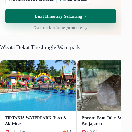
Buat Itinerary Sekarang
Gratis untuk mulai menyusun itinerary.
Wisata Dekat The Jungle Waterpark
TIRTANIA WATERPARK Tiket &
Prasasti Batu Tulis: Wisata
Aktivitas
Padjajaran
± 1.4 km
4.5
± 2.0 km