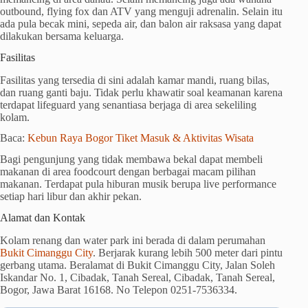
outbound, flying fox dan ATV yang menguji adrenalin. Selain itu
ada pula becak mini, sepeda air, dan balon air raksasa yang dapat
dilakukan bersama keluarga.
Fasilitas
Fasilitas yang tersedia di sini adalah kamar mandi, ruang bilas,
dan ruang ganti baju. Tidak perlu khawatir soal keamanan karena
terdapat lifeguard yang senantiasa berjaga di area sekeliling
kolam.
Baca:
Kebun Raya Bogor Tiket Masuk & Aktivitas Wisata
Bagi pengunjung yang tidak membawa bekal dapat membeli
makanan di area foodcourt dengan berbagai macam pilihan
makanan. Terdapat pula hiburan musik berupa live performance
setiap hari libur dan akhir pekan.
Alamat dan Kontak
Kolam renang dan water park ini berada di dalam perumahan
Bukit Cimanggu City
. Berjarak kurang lebih 500 meter dari pintu
gerbang utama. Beralamat di Bukit Cimanggu City, Jalan Soleh
Iskandar No. 1, Cibadak, Tanah Sereal, Cibadak, Tanah Sereal,
Bogor, Jawa Barat 16168. No Telepon 0251-7536334.