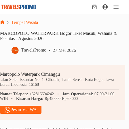
Skip
to
Shopping
content
cart
Tempat Wisata
Home
MARCOPOLO WATERPARK Bogor Tiket Masuk, Wahana &
Fasilitas - Agustus 2026
TravelsPromo
27 Mei 2026
Marcopolo Waterpark Cimanggu
Jalan Soleh Iskandar No. 1, Cibadak, Tanah Sereal, Kota Bogor, Jawa
Barat, Indonesia, 16168
Nomor Telepon:
+62816694242
Jam Operasional:
07.00-21.00
WIB
Kisaran Harga:
Rp45.000-Rp60.000
Pesan Via WA