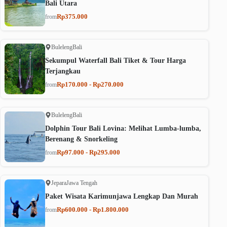
Bali Utara
Rp375.000
from
Buleleng
Bali
Sekumpul Waterfall Bali Tiket & Tour Harga
Terjangkau
Rp170.000 - Rp270.000
from
Buleleng
Bali
Dolphin Tour Bali Lovina: Melihat Lumba-lumba,
Berenang & Snorkeling
Rp97.000 - Rp295.000
from
Jepara
Jawa Tengah
Paket Wisata Karimunjawa Lengkap Dan Murah
Rp600.000 - Rp1.800.000
from