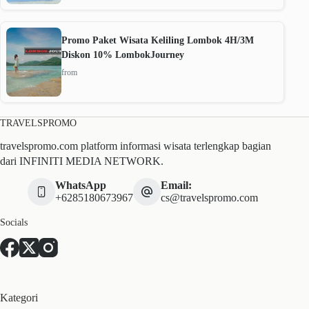
Promo Paket Wisata Keliling Lombok 4H/3M
Diskon 10% LombokJourney
from
TRAVELSPROMO
travelspromo.com platform informasi wisata terlengkap bagian
dari INFINITI MEDIA NETWORK.
WhatsApp
Email:
+6285180673967
cs@travelspromo.com
Socials
Kategori