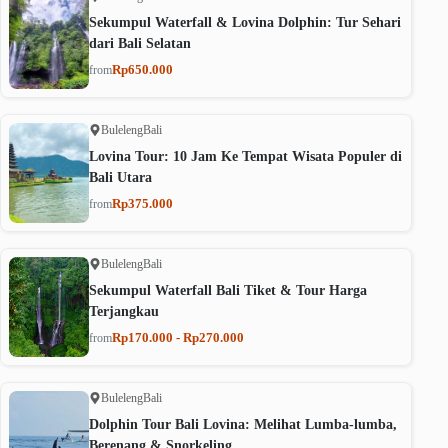
Sekumpul Waterfall & Lovina Dolphin: Tur Sehari
dari Bali Selatan
Rp650.000
from
Buleleng
Bali
Lovina Tour: 10 Jam Ke Tempat Wisata Populer di
Bali Utara
Rp375.000
from
Buleleng
Bali
Sekumpul Waterfall Bali Tiket & Tour Harga
Terjangkau
Rp170.000 - Rp270.000
from
Buleleng
Bali
Dolphin Tour Bali Lovina: Melihat Lumba-lumba,
Berenang & Snorkeling