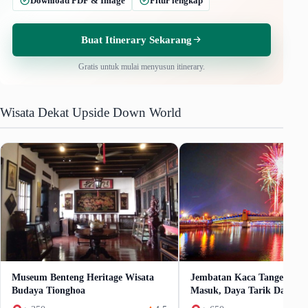
Download PDF & Image
Fitur lengkap
Buat Itinerary Sekarang
Gratis untuk mulai menyusun itinerary.
Wisata Dekat Upside Down World
Museum Benteng Heritage Wisata
Jembatan Kaca Tangerang: 
Budaya Tionghoa
Masuk, Daya Tarik Dan Fasi