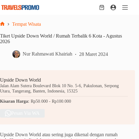
Skip
to
Shopping
content
cart
Tempat Wisata
Home
Tiket Upside Down World / Rumah Terbalik 6 Kota - Agustus
2026
Nur Rahmawati Khairiah
28 Maret 2024
Upside Down World
Jalan Alam Sutera Boulevard Blok 10 No. 5-6, Pakulonan, Serpong
Utara, Tangerang, Banten, Indonesia, 15325
Kisaran Harga:
Rp50.000 - Rp100.000
Pesan Via WA
Upside Down World atau sering juga dikenal dengan rumah