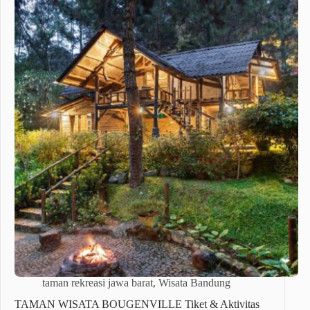
taman rekreasi jawa barat
,
Wisata Bandung
TAMAN WISATA BOUGENVILLE Tiket & Aktivitas