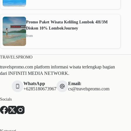
Promo Paket Wisata Keliling Lombok 4H/3M
Diskon 10% LombokJourney
from
TRAVELSPROMO
travelspromo.com platform informasi wisata terlengkap bagian
dari INFINITI MEDIA NETWORK.
WhatsApp
Email:
+6285180673967
cs@travelspromo.com
Socials