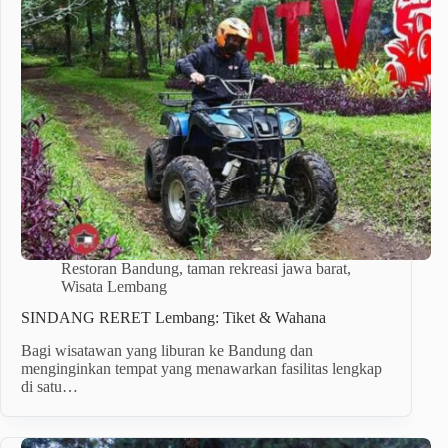
Restoran Bandung
,
taman rekreasi jawa barat
,
Wisata Lembang
SINDANG RERET Lembang: Tiket & Wahana
Bagi wisatawan yang liburan ke Bandung dan
menginginkan tempat yang menawarkan fasilitas lengkap
di satu…