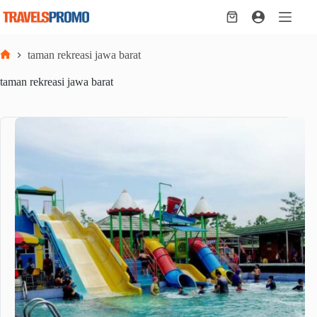
Skip
to
Shopping
content
cart
taman rekreasi jawa barat
Home
taman rekreasi jawa barat