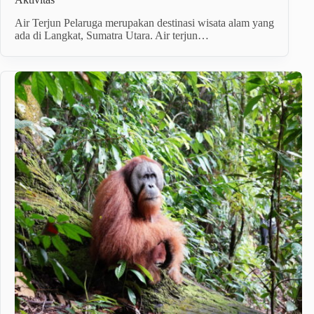
Air Terjun Pelaruga merupakan destinasi wisata alam yang
ada di Langkat, Sumatra Utara. Air terjun…