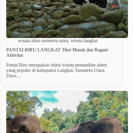
wisata alam sumatera utara
,
wisata langkat
PANTAI BIRU LANGKAT Tiket Masuk dan Ragam
Aktivitas
Pantai Biru merupakan objek wisata pemandian alami
yang populer di kabupaten Langkat, Sumatera Utara.
Daya…