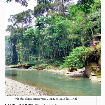
wisata alam sumatera utara
,
wisata langkat