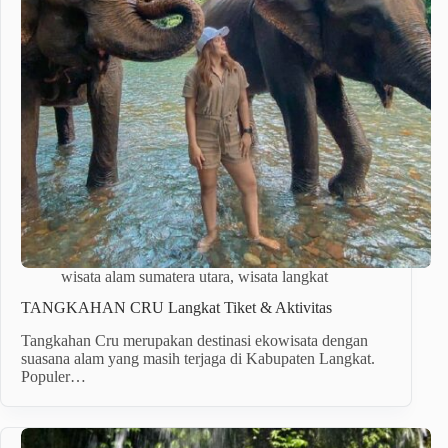
wisata alam sumatera utara
,
wisata langkat
TANGKAHAN CRU Langkat Tiket & Aktivitas
Tangkahan Cru merupakan destinasi ekowisata dengan
suasana alam yang masih terjaga di Kabupaten Langkat.
Populer…