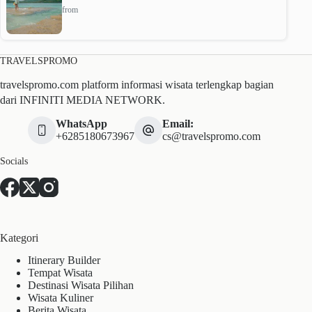
from
TRAVELSPROMO
travelspromo.com platform informasi wisata terlengkap bagian
dari INFINITI MEDIA NETWORK.
WhatsApp
Email:
+6285180673967
cs@travelspromo.com
Socials
Kategori
Itinerary Builder
Tempat Wisata
Destinasi Wisata Pilihan
Wisata Kuliner
Berita Wisata