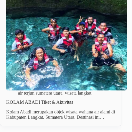
air terjun sumatera utara
,
wisata langkat
KOLAM ABADI Tiket & Aktivitas
Kolam Abadi merupakan objek wisata wahana air alami di
Kabupaten Langkat, Sumatera Utara. Destinasi ini…