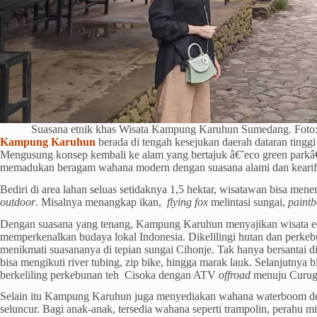
Suasana etnik khas Wisata Kampung Karuhun Sumedang. Foto:
Kampung Karuhun
berada di tengah kesejukan daerah dataran tin
Mengusung konsep kembali ke alam yang bertajuk â€˜eco green parkâ€
memadukan beragam wahana modern dengan suasana alami dan kearifa
Bediri di area lahan seluas setidaknya 1,5 hektar, wisatawan bisa m
outdoor
. Misalnya menangkap ikan,
flying fox
melintasi sungai,
paintb
Dengan suasana yang tenang, Kampung Karuhun menyajikan wisata e
memperkenalkan budaya lokal Indonesia. Dikelilingi hutan dan perke
menikmati suasananya di tepian sungai Cihonje. Tak hanya bersantai 
bisa mengikuti river tubing, zip bike, hingga marak lauk. Selanjutnya b
berkeliling perkebunan teh Cisoka dengan ATV
offroad
menuju Curug
Selain itu Kampung Karuhun juga menyediakan wahana waterboom d
seluncur. Bagi anak-anak, tersedia wahana seperti trampolin, perahu mi