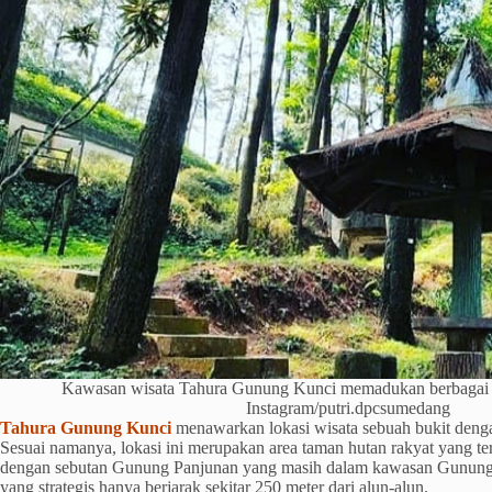
Kawasan wisata Tahura Gunung Kunci memadukan berbagai k
Instagram/putri.dpcsumedang
Tahura Gunung Kunci
menawarkan lokasi wisata sebuah bukit denga
Sesuai namanya, lokasi ini merupakan area taman hutan rakyat yang te
dengan sebutan Gunung Panjunan yang masih dalam kawasan Gunung Pa
yang strategis hanya berjarak sekitar 250 meter dari alun-alun.