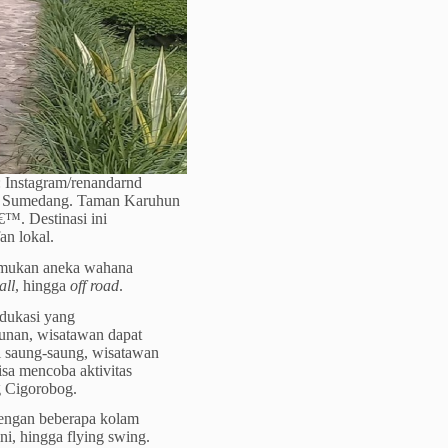
 Instagram/renandarnd
ggi Sumedang. Taman Karuhun
™. Destinasi ini
n lokal.
enemukan aneka wahana
all
, hingga
off
road
.
dukasi yang
bunan, wisatawan dapat
di saung-saung, wisatawan
isa mencoba aktivitas
 Cigorobog.
engan beberapa kolam
ni, hingga flying swing.