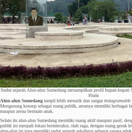
Sudut sejarah Alun-alun Sumedang menampilkan profil bupati-bupati
Huda
Alun-alun Sumedang
tampil lebih menarik dan sangat
instagramable
Mengusung konsep sebagai ruang publik, areanya memiliki berbagai fasil
maupun arena bermain anak.
Selain itu alun-alun Sumedang memiliki ruang aktif maupun pasif, den
publik ini menjadi lokasi berinteraksi, olah raga, dengan ruang gerak le
alun-alun ini juga memiliki sudut sejarah sekaligus sebagai sarana eduk