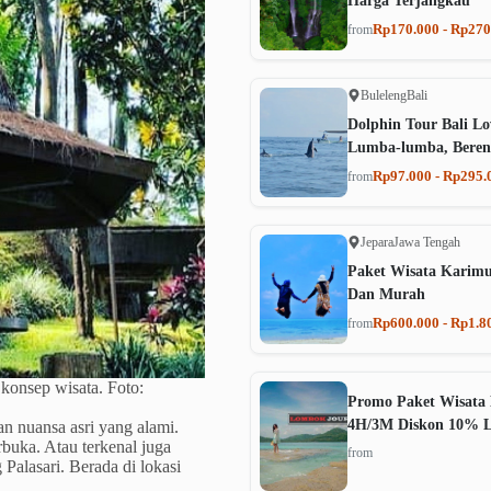
Harga Terjangkau
Rp170.000 - Rp270
from
Buleleng
Bali
Dolphin Tour Bali Lo
Lumba-lumba, Beren
Rp97.000 - Rp295.
from
Jepara
Jawa Tengah
Paket Wisata Karim
Dan Murah
Rp600.000 - Rp1.8
from
onsep wisata. Foto:
Promo Paket Wisata 
4H/3M Diskon 10% 
n nuansa asri yang alami.
rbuka. Atau terkenal juga
from
lasari. Berada di lokasi