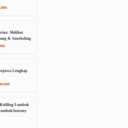
.000
vina: Melihat
ang & Snorkeling
000
unjawa Lengkap
00.000
Keliling Lombok
LombokJourney