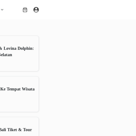
Shopping
cart
& Lovina Dolphin:
Selatan
 Ke Tempat Wisata
ali Tiket & Tour