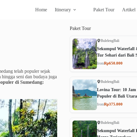
Home
Itinerary
Paket Tour
Artikel
Paket
Tour
Buleleng
Bali
Sekumpul Waterfall 
Tur Sehari dari Bali 
Rp650.000
from
edang telah populer sejak
m hingga seni dan budaya juga
Buleleng
Bali
 populer di Sumedang:
Lovina Tour: 10 Jam
Populer di Bali Utara
Rp375.000
from
Buleleng
Bali
Sekumpul Waterfall B