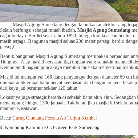
Masjid Agung Sumedang dengan keunikan arsitektur yang terja
Selain berfungsi sebagai rumah ibadah,
Masjid Agung Sumedang
mer
cagar budaya. Berdiri sejak tahun 1850, hingga kini keaslian bentuk 
masih terjaga. Bangunan masjid seluas 200 meter persegi berdiri denga
persegi.
Bentuk bangunan Masjid Agung Sumedang merupakan perpaduan antara
Tionghoa. Atap masjid bersusun tiga tingkat yang semakin mengecil d
Kemudian di bagian puncaknya memiliki mustaka menyerupai mahkota 
Masjid ini mempunyai 166 tiang penyangga dengan diameter 60 cm h
mimbar antik empat tiang bercat keemasan dan bangunan kecil beratap
dari kayu jati berumur sekitar 120 tahun.
Lokasinya juga strategis berada di sebelah barat alun-alun. Sedangka
menampung hingga 1500 jamaah. Tak heran jika masjid ini selalu rama
maupun wisatawan.
Baca:
Curug Cinulang Pesona Air Terjun Kembar
4. Kampung Karuhun ECO Green Park Sumedang