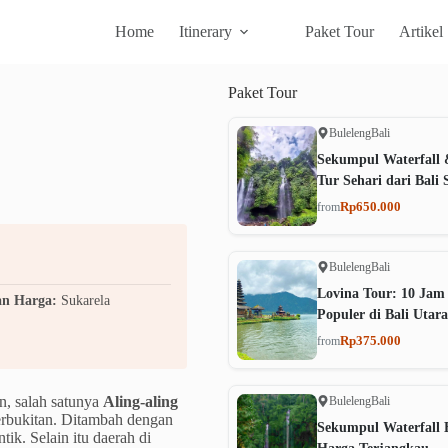
Home
Itinerary
Paket Tour
Artikel
Paket
Tour
Buleleng
Bali
Sekumpul Waterfall 
Tur Sehari dari Bali 
Rp650.000
from
Buleleng
Bali
Lovina Tour: 10 Jam
an Harga:
Sukarela
Populer di Bali Utara
Rp375.000
from
n, salah satunya
Aling-aling
Buleleng
Bali
perbukitan. Ditambah dengan
Sekumpul Waterfall B
ik. Selain itu daerah di