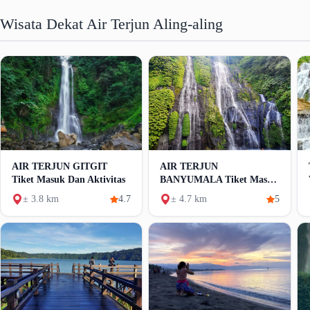
Wisata Dekat Air Terjun Aling-aling
AIR TERJUN GITGIT
AIR TERJUN
Tiket Masuk Dan Aktivitas
BANYUMALA Tiket Masuk
Dan Aktivitas
± 3.8 km
4.7
± 4.7 km
5