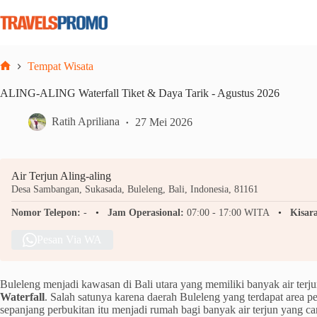
Skip
to
content
Tempat Wisata
Home
ALING-ALING Waterfall Tiket & Daya Tarik - Agustus 2026
Ratih Apriliana
27 Mei 2026
Air Terjun Aling-aling
Desa Sambangan, Sukasada, Buleleng, Bali, Indonesia, 81161
Nomor Telepon:
-
Jam Operasional:
07:00 - 17:00 WITA
Kisar
Pesan Via WA
Buleleng menjadi kawasan di Bali utara yang memiliki banyak air terju
Waterfall
. Salah satunya karena daerah Buleleng yang terdapat area 
sepanjang perbukitan itu menjadi rumah bagi banyak air terjun yang cant