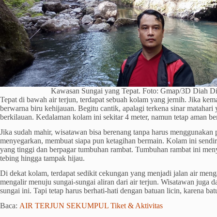
Kawasan Sungai yang Tepat. Foto: Gmap/3D Diah D
Tepat di bawah air terjun, terdapat sebuah kolam yang jernih. Jika kem
berwarna biru kehijauan. Begitu cantik, apalagi terkena sinar mataha
berkilauan. Kedalaman kolam ini sekitar 4 meter, namun tetap aman b
Jika sudah mahir, wisatawan bisa berenang tanpa harus menggunakan 
menyegarkan, membuat siapa pun ketagihan bermain. Kolam ini sendiri 
yang tinggi dan berpagar tumbuhan rambat. Tumbuhan rambat ini men
tebing hingga tampak hijau.
Di dekat kolam, terdapat sedikit cekungan yang menjadi jalan air mengali
mengalir menuju sungai-sungai aliran dari air terjun. Wisatawan juga da
sungai ini. Tapi tetap harus berhati-hati dengan batuan licin, karena batu-b
Baca:
AIR TERJUN SEKUMPUL Tiket & Aktivitas