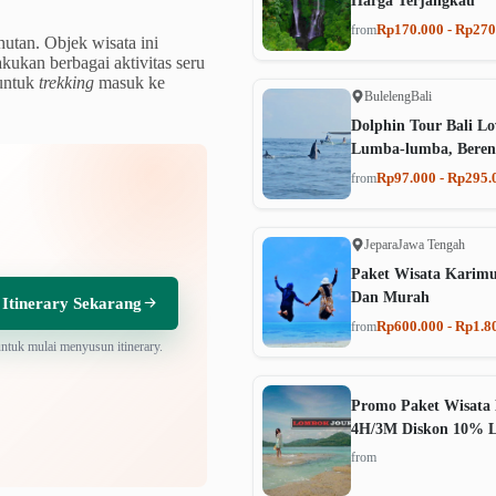
Harga Terjangkau
Rp170.000 - Rp270
from
hutan. Objek wisata ini
kukan berbagai aktivitas seru
 untuk
trekking
masuk ke
Buleleng
Bali
Dolphin Tour Bali Lo
Lumba-lumba, Beren
Rp97.000 - Rp295.
from
Jepara
Jawa Tengah
Paket Wisata Karim
Dan Murah
 Itinerary Sekarang
Rp600.000 - Rp1.8
from
untuk mulai menyusun itinerary.
Promo Paket Wisata 
4H/3M Diskon 10% 
from