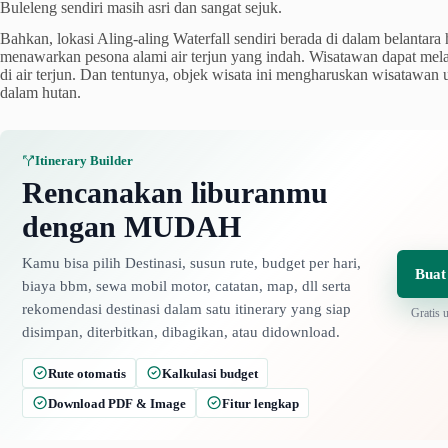
Buleleng sendiri masih asri dan sangat sejuk.
Bahkan, lokasi Aling-aling Waterfall sendiri berada di dalam belantara 
menawarkan pesona alami air terjun yang indah. Wisatawan dapat mela
di air terjun. Dan tentunya, objek wisata ini mengharuskan wisatawan
dalam hutan.
Itinerary Builder
Rencanakan liburanmu
dengan MUDAH
Kamu bisa pilih Destinasi, susun rute, budget per hari,
Buat
biaya bbm, sewa mobil motor, catatan, map, dll serta
rekomendasi destinasi dalam satu itinerary yang siap
Gratis 
disimpan, diterbitkan, dibagikan, atau didownload.
Rute otomatis
Kalkulasi budget
Download PDF & Image
Fitur lengkap