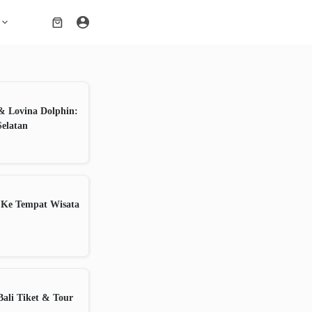
Shopping
cart
& Lovina Dolphin:
Selatan
 Ke Tempat Wisata
ali Tiket & Tour