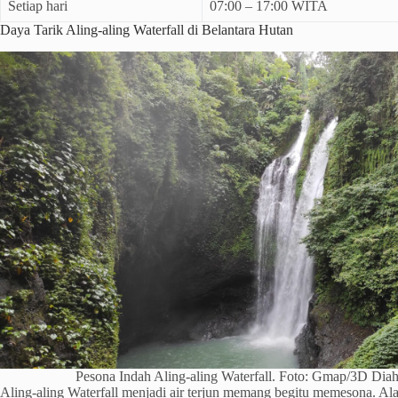
Setiap hari
07:00 – 17:00 WITA
Daya Tarik Aling-aling Waterfall di Belantara Hutan
Pesona Indah Aling-aling Waterfall. Foto: Gmap/3D Dia
Aling-aling Waterfall menjadi air terjun memang begitu memesona. Ala