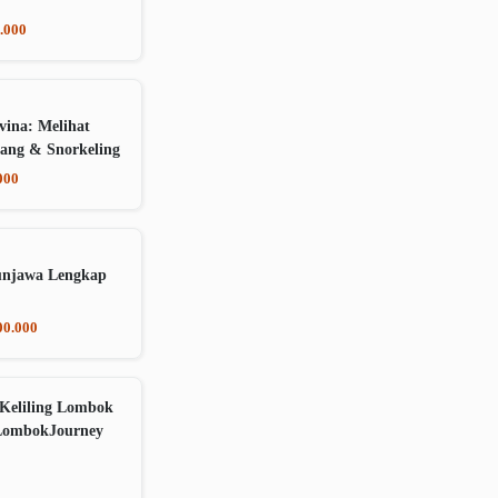
.000
vina: Melihat
ang & Snorkeling
000
unjawa Lengkap
00.000
Keliling Lombok
LombokJourney