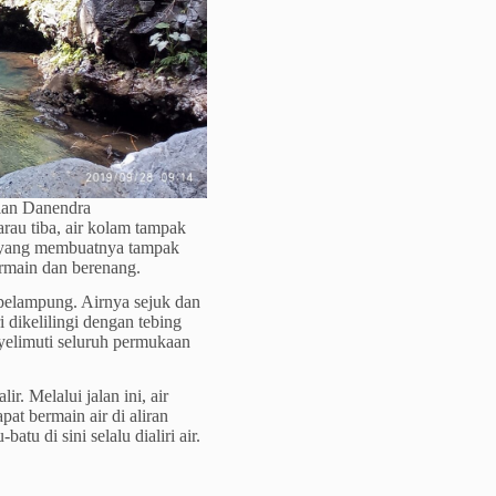
ian Danendra
arau tiba, air kolam tampak
ri yang membuatnya tampak
ermain dan berenang.
pelampung. Airnya sejuk dan
dikelilingi dengan tebing
yelimuti seluruh permukaan
r. Melalui jalan ini, air
pat bermain air di aliran
atu di sini selalu dialiri air.