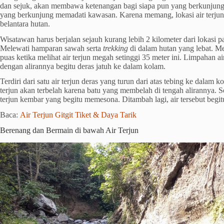
dan sejuk, akan membawa ketenangan bagi siapa pun yang berkunjung
yang berkunjung memadati kawasan. Karena memang, lokasi air terjun
belantara hutan.
Wisatawan harus berjalan sejauh kurang lebih 2 kilometer dari lokasi pa
Melewati hamparan sawah serta
trekking
di dalam hutan yang lebat. M
puas ketika melihat air terjun megah setinggi 35 meter ini. Limpahan a
dengan alirannya begitu deras jatuh ke dalam kolam.
Terdiri dari satu air terjun deras yang turun dari atas tebing ke dalam k
terjun akan terbelah karena batu yang membelah di tengah alirannya. S
terjun kembar yang begitu memesona. Ditambah lagi, air tersebut begitu
Baca:
Air Terjun Gitgit Tiket & Daya Tarik
Berenang dan Bermain di bawah Air Terjun