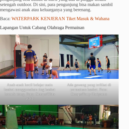
setengah outdoor. Di sini, para pengunjung bisa makan sambil
mengawasi anak atau keluarganya yang berenang.
Baca:
WATERPARK KENJERAN Tiket Masuk & Wahana
Lapangan Untuk Cabang Olahraga Permainan
Anak-anak kecil belajar main
Ada gawang yang terlihat di
basket menggunakan ring basket
permainan basket. Foto:
bentuk tiang. Foto: Gmaps/Klita
Gmaps/Ferry Hariyanto
WRP