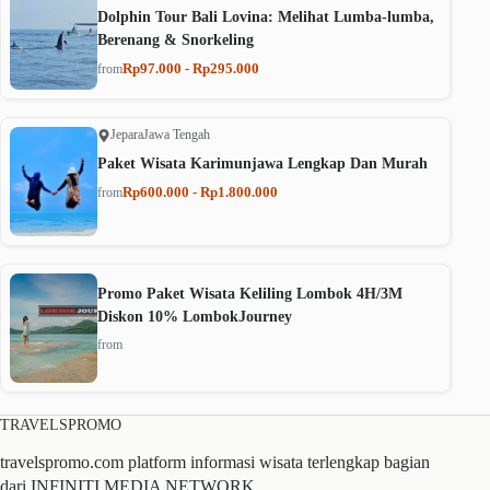
Dolphin Tour Bali Lovina: Melihat Lumba-lumba,
Berenang & Snorkeling
Rp97.000 - Rp295.000
from
Jepara
Jawa Tengah
Paket Wisata Karimunjawa Lengkap Dan Murah
Rp600.000 - Rp1.800.000
from
Promo Paket Wisata Keliling Lombok 4H/3M
Diskon 10% LombokJourney
from
TRAVELSPROMO
travelspromo.com platform informasi wisata terlengkap bagian
dari INFINITI MEDIA NETWORK.