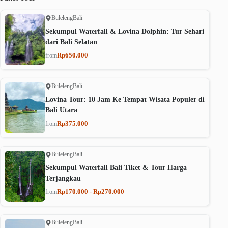
Buleleng
Bali
Sekumpul Waterfall & Lovina Dolphin: Tur Sehari
dari Bali Selatan
Rp650.000
from
Buleleng
Bali
Lovina Tour: 10 Jam Ke Tempat Wisata Populer di
Bali Utara
Rp375.000
from
Buleleng
Bali
Sekumpul Waterfall Bali Tiket & Tour Harga
Terjangkau
Rp170.000 - Rp270.000
from
Buleleng
Bali