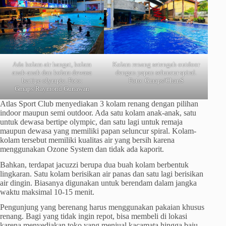
Ada kolam air hangat, kolam
Kolam renang setengah outdoor
anak-anak dan kolam dewasa
dengan papan seluncur spiral.
bertipe olympic. Foto:
Foto: Gmaps/ChanS
Gmaps/Raymond Gunawan
Atlas Sport Club menyediakan 3 kolam renang dengan pilihan
indoor maupun semi outdoor. Ada satu kolam anak-anak, satu
untuk dewasa bertipe olympic, dan satu lagi untuk remaja
maupun dewasa yang memiliki papan seluncur spiral. Kolam-
kolam tersebut memiliki kualitas air yang bersih karena
menggunakan Ozone System dan tidak ada kaporit.
Bahkan, terdapat jacuzzi berupa dua buah kolam berbentuk
lingkaran. Satu kolam berisikan air panas dan satu lagi berisikan
air dingin. Biasanya digunakan untuk berendam dalam jangka
waktu maksimal 10-15 menit.
Pengunjung yang berenang harus menggunakan pakaian khusus
renang. Bagi yang tidak ingin repot, bisa membeli di lokasi
karena menyediakan toko yang menjual kacamata hingga baju