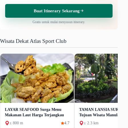
Buat Itinerary Sekarang
Gratis untuk mulai menyusun itinerary.
Wisata Dekat Atlas Sport Club
LAYAR SEAFOOD Surga Menu
TAMAN LANSIA SURABA
Makanan Laut Harga Terjangkau
Tujuan Wisata Manula & K
± 800 m
4.7
± 2.3 km