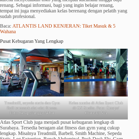
renang. Sebagai informasi, bagi yang ingin belajar renang,
tempat ini juga menyediakan kelas berenang dengan pelatih yang
sudah profesional.
Baca:
ATLANTIS LAND KENJERAN: Tiket Masuk & 5
Wahana
Pusat Kebugaran Yang Lengkap
Treadmill, sepeda statis dan Gym
Kelas zumba di Atlas Sport Club
Ball termasuk alat-alat fitness.
di GX Studio. Foto: Gmaps/
Foto: Gmaps/Angga Akbar
Clara Aji V A
Atlas Sport Club juga menjadi pusat kebugaran lengkap di
Surabaya. Tersedia beragam alat fitness dan gym yang cukup
lengkap. Misalnya Treadmill, Barbell, Smith Machine, Sepeda
Statis, Leg Extention, Bench Abdominal, Peck Deck Fly, Gym