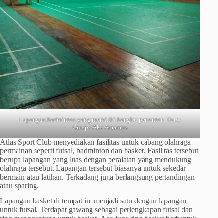
Lapangan badminton yang memiliki bangku penonton. Foto:
Gmaps/Ake Amamira
Atlas Sport Club menyediakan fasilitas untuk cabang olahraga
permainan seperti futsal, badminton dan basket. Fasilitas tersebut
berupa lapangan yang luas dengan peralatan yang mendukung
olahraga tersebut. Lapangan tersebut biasanya untuk sekedar
bermain atau latihan. Terkadang juga berlangsung pertandingan
atau sparing.
Lapangan basket di tempat ini menjadi satu dengan lapangan
untuk futsal. Terdapat gawang sebagai perlengkapan futsal dan