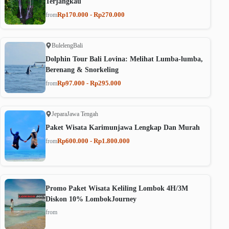
Terjangkau
Rp170.000 - Rp270.000
from
Buleleng
Bali
Dolphin Tour Bali Lovina: Melihat Lumba-lumba,
Berenang & Snorkeling
Rp97.000 - Rp295.000
from
Jepara
Jawa Tengah
Paket Wisata Karimunjawa Lengkap Dan Murah
Rp600.000 - Rp1.800.000
from
Promo Paket Wisata Keliling Lombok 4H/3M
Diskon 10% LombokJourney
from