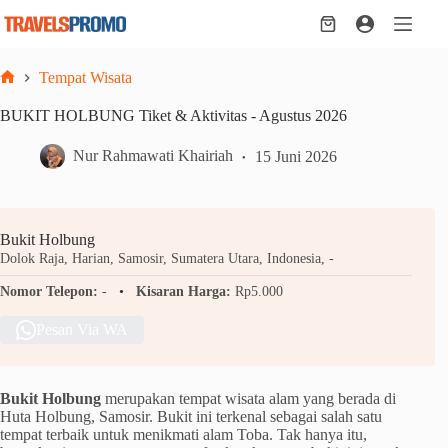
Skip
to
Shopping
content
cart
Tempat Wisata
Home
BUKIT HOLBUNG Tiket & Aktivitas - Agustus 2026
Nur Rahmawati Khairiah
15 Juni 2026
Bukit Holbung
Dolok Raja, Harian, Samosir, Sumatera Utara, Indonesia, -
Nomor Telepon:
-
Kisaran Harga:
Rp5.000
Pesan Via WA
Bukit Holbung
merupakan tempat wisata alam yang berada di
Huta Holbung, Samosir. Bukit ini terkenal sebagai salah satu
tempat terbaik untuk menikmati alam Toba. Tak hanya itu,