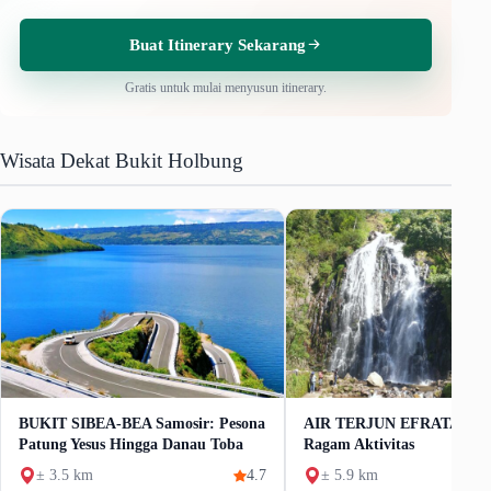
Buat Itinerary Sekarang
Gratis untuk mulai menyusun itinerary.
Wisata Dekat Bukit Holbung
BUKIT SIBEA-BEA Samosir: Pesona
AIR TERJUN EFRATA Tike
Patung Yesus Hingga Danau Toba
Ragam Aktivitas
± 3.5 km
4.7
± 5.9 km