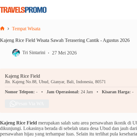
Skip
to
content
Tempat Wisata
Home
Kajeng Rice Field Wisata Sawah Terasering Cantik - Agustus 2026
Tri Sintarini
27 Mei 2026
Kajeng Rice Field
Jln. Kajeng No.88, Ubud, Gianyar, Bali, Indonesia, 80571
Nomor Telepon:
-
Jam Operasional:
24 Jam
Kisaran Harga:
-
Pesan Via WA
Kajeng Rice Field
merupakan salah satu area persawahan ikonik di 
dikunjungi.
Lokasinya berada di sebelah utara desa Ubud dan jauh da
persawahan hijau yang terhampar luas. Selain itu terlihat pula kesehar