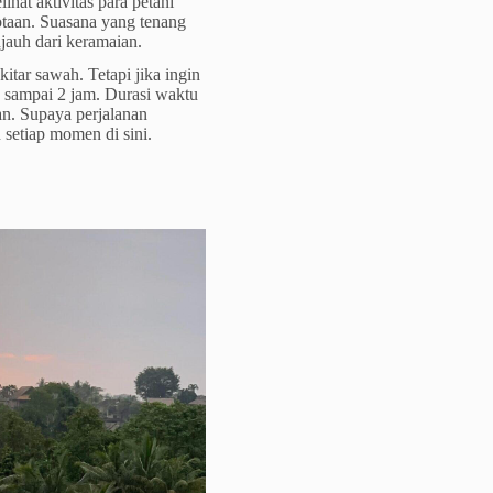
ihat aktivitas para petani
otaan.
Suasana yang tenang
njauh dari keramaian.
tar sawah. Tetapi jika ingin
 sampai 2 jam. Durasi waktu
an.
Supaya perjalanan
setiap momen di sini.