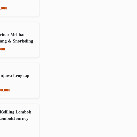
.000
vina: Melihat
ang & Snorkeling
000
unjawa Lengkap
00.000
Keliling Lombok
LombokJourney