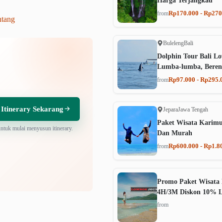
Harga Terjangkau
Rp170.000 - Rp270
from
ntang
Buleleng
Bali
Dolphin Tour Bali Lo
Lumba-lumba, Beren
Rp97.000 - Rp295.
from
 Itinerary Sekarang
Jepara
Jawa Tengah
Paket Wisata Karim
untuk mulai menyusun itinerary.
Dan Murah
Rp600.000 - Rp1.8
from
Promo Paket Wisata 
4H/3M Diskon 10% 
from