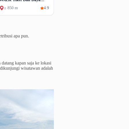
Tarik
± 850 m
4.9
tribusi apa pun.
 datang kapan saja ke lokasi
 dikunjungi wisatawan adalah