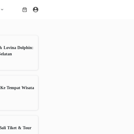
Shopping
cart
& Lovina Dolphin:
Selatan
 Ke Tempat Wisata
ali Tiket & Tour