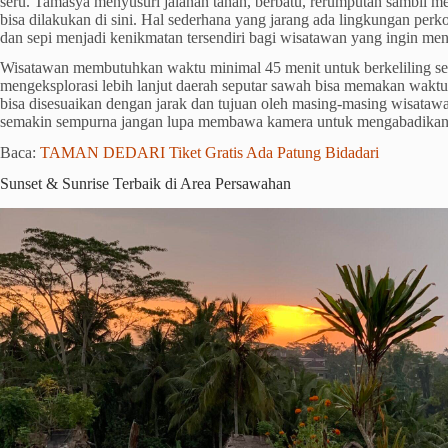
seru
. Tamasya m
enyusuri jalanan tanah, berbatu, rerumputan
sambil mel
bisa dilakukan di sini. Hal sederhana yang jarang ada lingkungan perk
dan sepi menjadi kenikmatan tersendiri bagi wisatawan yang ingin me
Wisatawan membutuhkan waktu minimal 45 menit untuk berkeliling seki
mengeksplorasi lebih lanjut daerah seputar sawah bisa memakan waktu
bisa disesuaikan dengan jarak dan tujuan oleh masing-masing wisataw
semakin sempurna jangan lupa membawa kamera untuk mengabadikan 
Baca:
TAMAN DEDARI Tiket Gratis Ada Patung Bidadari
Sunset & Sunrise Terbaik di Area Persawahan