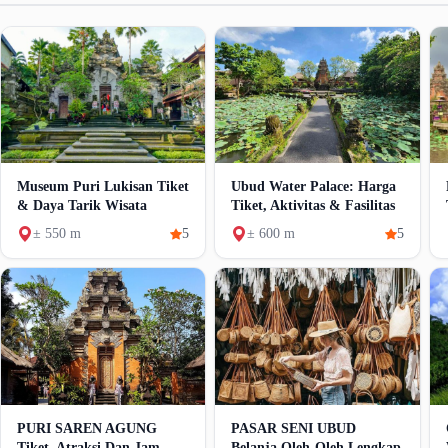
Museum Puri Lukisan Tiket
Ubud Water Palace: Harga
& Daya Tarik Wisata
Tiket, Aktivitas & Fasilitas
± 550 m
5
± 600 m
5
PURI SAREN AGUNG
PASAR SENI UBUD
Tiket, Atraksi Dan Jam
Belanja Oleh-Oleh Lengkap