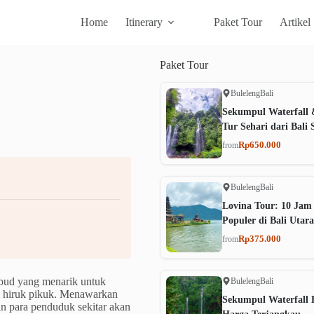
Home
Itinerary
Paket Tour
Artikel
Paket
Tour
Buleleng
Bali
Sekumpul Waterfall 
Tur Sehari dari Bali 
Rp650.000
from
Buleleng
Bali
Lovina Tour: 10 Jam
Populer di Bali Utara
Rp375.000
from
Ubud yang menarik untuk
Buleleng
Bali
ri hiruk pikuk. Menawarkan
Sekumpul Waterfall B
ian para penduduk sekitar akan