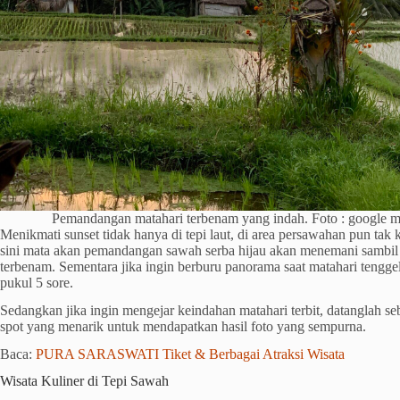
Pemandangan matahari terbenam yang indah. Foto : google 
Menikmati sunset tidak hanya di tepi laut, di area persawahan pun tak 
sini m
ata akan pemandangan sawah serba hijau akan menemani sambi
terbenam.
Sementara jika ingin berburu panorama saat matahari tenggel
pukul 5 sore.
Sedangkan jika ingin mengejar keindahan matahari terbit, datanglah se
spot yang menarik untuk mendapatkan hasil foto yang sempurna.
Baca:
PURA SARASWATI Tiket & Berbagai Atraksi Wisata
Wisata Kuliner di Tepi Sawah