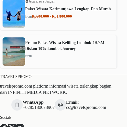
Jepara
Jawa Tengah
Paket Wisata Karimunjawa Lengkap Dan Murah
Rp600.000 - Rp1.800.000
from
Promo Paket Wisata Keliling Lombok 4H/3M
Diskon 10% LombokJourney
from
TRAVELSPROMO
travelspromo.com platform informasi wisata terlengkap bagian
dari INFINITI MEDIA NETWORK.
WhatsApp
Email:
+6285180673967
cs@travelspromo.com
Socials