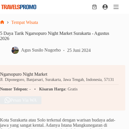
Skip
to
Shopping
content
cart
Tempat Wisata
Home
5 Daya Tarik Ngarsopuro Night Market Surakarta - Agustus
2026
Agus Susilo Nugorho
25 Juni 2024
Ngarsopuro Night Market
Jl. Diponegoro, Banjarsari, Surakarta, Jawa Tengah, Indonesia, 57131
Nomor Telepon:
-
Kisaran Harga:
Gratis
Pesan Via WA
Kota Surakarta atau Solo terkenal dengan warisan budaya adat-
jawa yang sangat kental. Adanya Istana Mangkunegaran di