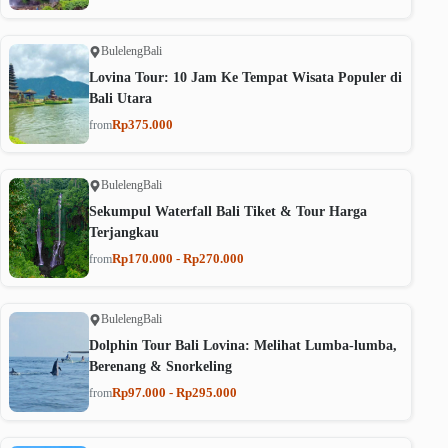
Buleleng
Bali
Lovina Tour: 10 Jam Ke Tempat Wisata Populer di
Bali Utara
Rp375.000
from
Buleleng
Bali
Sekumpul Waterfall Bali Tiket & Tour Harga
Terjangkau
Rp170.000 - Rp270.000
from
Buleleng
Bali
Dolphin Tour Bali Lovina: Melihat Lumba-lumba,
Berenang & Snorkeling
Rp97.000 - Rp295.000
from