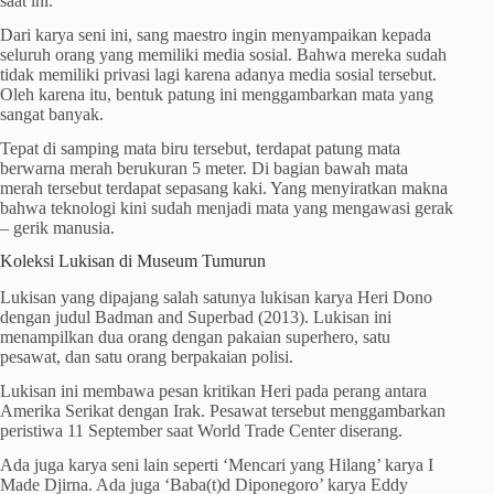
saat ini.
Dari karya seni ini, sang maestro ingin menyampaikan kepada
seluruh orang yang memiliki media sosial. Bahwa mereka sudah
tidak memiliki privasi lagi karena adanya media sosial tersebut.
Oleh karena itu, bentuk patung ini menggambarkan mata yang
sangat banyak.
Tepat di samping mata biru tersebut, terdapat patung mata
berwarna merah berukuran 5 meter. Di bagian bawah mata
merah tersebut terdapat sepasang kaki. Yang menyiratkan makna
bahwa teknologi kini sudah menjadi mata yang mengawasi gerak
– gerik manusia.
Koleksi Lukisan di Museum Tumurun
Lukisan yang dipajang salah satunya lukisan karya Heri Dono
dengan judul Badman and Superbad (2013). Lukisan ini
menampilkan dua orang dengan pakaian superhero, satu
pesawat, dan satu orang berpakaian polisi.
Lukisan ini membawa pesan kritikan Heri pada perang antara
Amerika Serikat dengan Irak. Pesawat tersebut menggambarkan
peristiwa 11 September saat World Trade Center diserang.
Ada juga karya seni lain seperti ‘Mencari yang Hilang’ karya I
Made Djirna. Ada juga ‘Baba(t)d Diponegoro’ karya Eddy