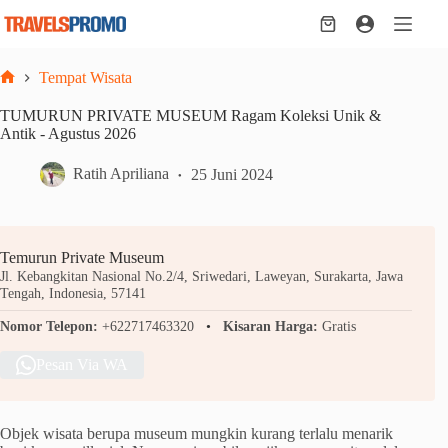
Skip
to
Shopping
content
cart
Tempat Wisata
Home
TUMURUN PRIVATE MUSEUM Ragam Koleksi Unik &
Antik - Agustus 2026
Ratih Apriliana
25 Juni 2024
Temurun Private Museum
Jl. Kebangkitan Nasional No.2/4, Sriwedari, Laweyan, Surakarta, Jawa
Tengah, Indonesia, 57141
Nomor Telepon:
+622717463320
Kisaran Harga:
Gratis
Pesan Via WA
Objek wisata berupa museum mungkin kurang terlalu menarik