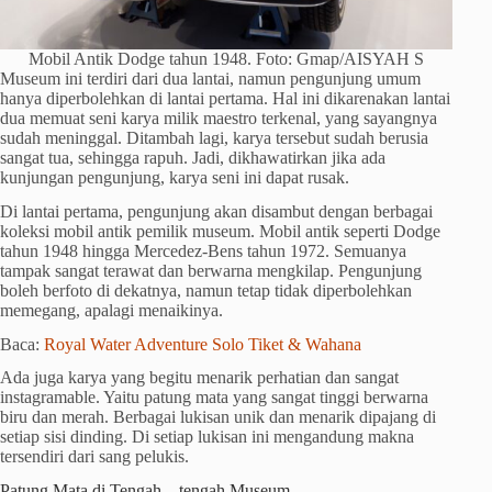
Mobil Antik Dodge tahun 1948. Foto: Gmap/AISYAH S
Museum ini terdiri dari dua lantai, namun pengunjung umum
hanya diperbolehkan di lantai pertama. Hal ini dikarenakan lantai
dua memuat seni karya milik maestro terkenal, yang sayangnya
sudah meninggal. Ditambah lagi, karya tersebut sudah berusia
sangat tua, sehingga rapuh. Jadi, dikhawatirkan jika ada
kunjungan pengunjung, karya seni ini dapat rusak.
Di lantai pertama, pengunjung akan disambut dengan berbagai
koleksi mobil antik pemilik museum. Mobil antik seperti Dodge
tahun 1948 hingga Mercedez-Bens tahun 1972. Semuanya
tampak sangat terawat dan berwarna mengkilap. Pengunjung
boleh berfoto di dekatnya, namun tetap tidak diperbolehkan
memegang, apalagi menaikinya.
Baca:
Royal Water Adventure Solo Tiket & Wahana
Ada juga karya yang begitu menarik perhatian dan sangat
instagramable. Yaitu patung mata yang sangat tinggi berwarna
biru dan merah. Berbagai lukisan unik dan menarik dipajang di
setiap sisi dinding. Di setiap lukisan ini mengandung makna
tersendiri dari sang pelukis.
Patung Mata di Tengah – tengah Museum