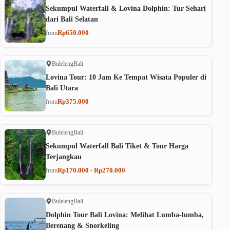
Sekumpul Waterfall & Lovina Dolphin: Tur Sehari
dari Bali Selatan
Rp650.000
from
Buleleng
Bali
Lovina Tour: 10 Jam Ke Tempat Wisata Populer di
Bali Utara
Rp375.000
from
Buleleng
Bali
Sekumpul Waterfall Bali Tiket & Tour Harga
Terjangkau
Rp170.000 - Rp270.000
from
Buleleng
Bali
Dolphin Tour Bali Lovina: Melihat Lumba-lumba,
Berenang & Snorkeling