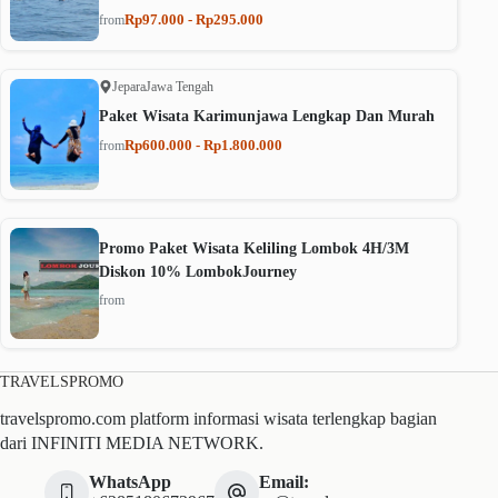
Rp97.000 - Rp295.000
from
Jepara
Jawa Tengah
Paket Wisata Karimunjawa Lengkap Dan Murah
Rp600.000 - Rp1.800.000
from
Promo Paket Wisata Keliling Lombok 4H/3M
Diskon 10% LombokJourney
from
TRAVELSPROMO
travelspromo.com platform informasi wisata terlengkap bagian
dari INFINITI MEDIA NETWORK.
WhatsApp
Email: