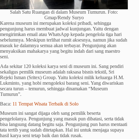
Salah Satu Ruangan di dalam Museum Tumurun. Foto:
Gmap/Rendy Suryo
Karena museum ini merupakan koleksi pribadi, sehingga
pengunjung harus membuat jadwal kunjungan. Yaitu dengan
mengirimkan email atau WhatsApp kepada pengelola tiga hari
sebelumnya. Meskipun terlihat rumit aksesnya, namun jika sudah
masuk ke dalamnya semua akan terbayar. Pengunjung akan
menyaksikan mahakarya yang begitu indah dari sang maestro
seni.
Ada sekitar 120 koleksi karya seni di museum ini. Sang pendiri
sekaligus pemilik museum adalah raksasa bisnis tekstil, Sri
Rejeki Isman (Sritex) Group. Yaitu koleksi milik keluarga H.M.
Lukminto, yang hobi mengoleksi barang seni. Yang diwariskan
secara turun – temurun, sehingga dinamakan “Museum
Tumurun”.
Baca:
11 Tempat Wisata Terbaik di Solo
Museum ini sangat dijaga oleh sang pemilik beserta
pengelolanya. Pengunjung yang masuk pun dibatasi, serta tidak
bisa langsung datang begitu saja. Pengunjung pun harus mentaati
tata tertib yang sudah ditetapkan. Hal ini untuk menjaga supaya
hasil karya seni tetap baik dan tidak rusak.