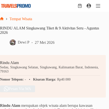
Skip
to
Shopping
content
cart
Tempat Wisata
Home
RINDU ALAM Singkawang Tiket & 9 Aktivitas Seru - Agustus
2026
Dewi P
27 Mei 2026
Rindu Alam
Sedau, Singkawang Selatan, Singkawang, Kalimantan Barat, Indonesia,
79163
Nomor Telepon:
-
Kisaran Harga:
Rp40.000
Pesan Via WA
Rindu Alam
merupakan objek wisata alam berupa kawasan