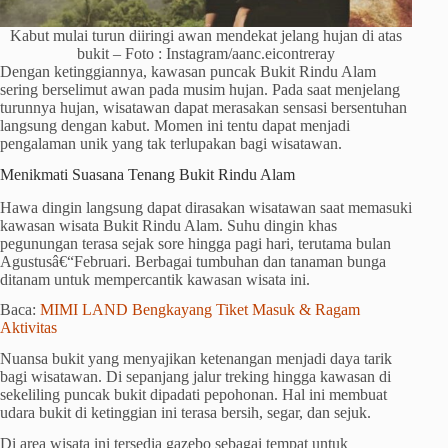
Kabut mulai turun diiringi awan mendekat jelang hujan di atas
bukit – Foto : Instagram/aanc.eicontreray
Dengan ketinggiannya, kawasan puncak Bukit Rindu Alam
sering berselimut awan pada musim hujan. Pada saat menjelang
turunnya hujan, wisatawan dapat merasakan sensasi bersentuhan
langsung dengan kabut. Momen ini tentu dapat menjadi
pengalaman unik yang tak terlupakan bagi wisatawan.
Menikmati Suasana Tenang Bukit Rindu Alam
Hawa dingin langsung dapat dirasakan wisatawan saat memasuki
kawasan wisata Bukit Rindu Alam. Suhu dingin khas
pegunungan terasa sejak sore hingga pagi hari, terutama bulan
Agustusâ€“Februari. Berbagai tumbuhan dan tanaman bunga
ditanam untuk mempercantik kawasan wisata ini.
Baca:
MIMI LAND Bengkayang Tiket Masuk & Ragam
Aktivitas
Nuansa bukit yang menyajikan ketenangan menjadi daya tarik
bagi wisatawan. Di sepanjang jalur treking hingga kawasan di
sekeliling puncak bukit dipadati pepohonan. Hal ini membuat
udara bukit di ketinggian ini terasa bersih, segar, dan sejuk.
Di area wisata ini tersedia gazebo sebagai tempat untuk