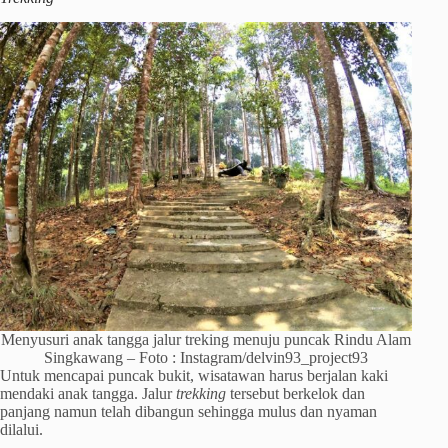
Menyusuri anak tangga jalur treking menuju puncak Rindu Alam
Singkawang – Foto : Instagram/delvin93_project93
Untuk mencapai puncak bukit, wisatawan harus berjalan kaki
mendaki anak tangga. Jalur
trekking
tersebut berkelok dan
panjang namun telah dibangun sehingga mulus dan nyaman
dilalui.