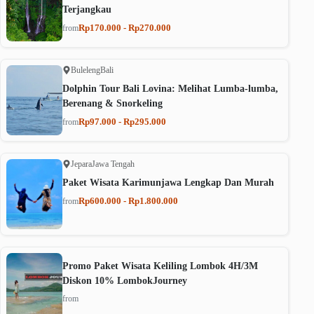
Terjangkau
Rp170.000 - Rp270.000
from
Buleleng
Bali
Dolphin Tour Bali Lovina: Melihat Lumba-lumba,
Berenang & Snorkeling
Rp97.000 - Rp295.000
from
Jepara
Jawa Tengah
Paket Wisata Karimunjawa Lengkap Dan Murah
Rp600.000 - Rp1.800.000
from
Promo Paket Wisata Keliling Lombok 4H/3M
Diskon 10% LombokJourney
from