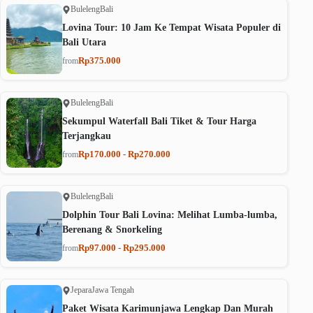
Buleleng
Bali
Lovina Tour: 10 Jam Ke Tempat Wisata Populer di
Bali Utara
Rp375.000
from
Buleleng
Bali
Sekumpul Waterfall Bali Tiket & Tour Harga
Terjangkau
Rp170.000 - Rp270.000
from
Buleleng
Bali
Dolphin Tour Bali Lovina: Melihat Lumba-lumba,
Berenang & Snorkeling
Rp97.000 - Rp295.000
from
Jepara
Jawa Tengah
Paket Wisata Karimunjawa Lengkap Dan Murah