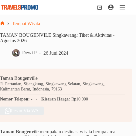
Skip
to
Shopping
content
cart
Tempat Wisata
Home
TAMAN BOUGENVILE Singkawang: Tiket & Aktivitas -
Agustus 2026
Dewi P
26 Juni 2024
Taman Bougenville
Jl. Pertanian, Sijangkung, Singkawang Selatan, Singkawang,
Kalimantan Barat, Indonesia, 79163
Nomor Telepon:
-
Kisaran Harga:
Rp10.000
Pesan Via WA
Taman Bougenvile
merupakan destinasi wisata berupa area