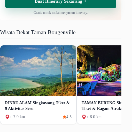
Buat Itinerary Sekarang
Gratis untuk mulai menyusun itinerary.
Wisata Dekat Taman Bougenville
RINDU ALAM Singkawang Tiket &
TAMAN BURUNG Singkaw
9 Aktivitas Seru
Tiket & Ragam Atraksi
± 7.9 km
4.5
± 8.0 km