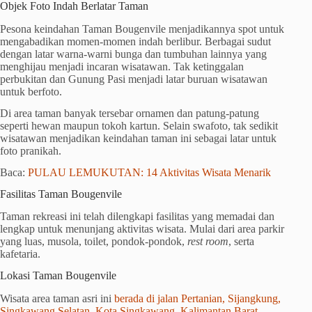
Objek Foto Indah Berlatar Taman
Pesona keindahan Taman Bougenvile menjadikannya spot untuk
mengabadikan momen-momen indah berlibur. Berbagai sudut
dengan latar warna-warni bunga dan tumbuhan lainnya yang
menghijau menjadi incaran wisatawan. Tak ketinggalan
perbukitan dan Gunung Pasi menjadi latar buruan wisatawan
untuk berfoto.
Di area taman banyak tersebar ornamen dan patung-patung
seperti hewan maupun tokoh kartun. Selain swafoto, tak sedikit
wisatawan menjadikan keindahan taman ini sebagai latar untuk
foto pranikah.
Baca:
PULAU LEMUKUTAN: 14 Aktivitas Wisata Menarik
Fasilitas Taman Bougenvile
Taman rekreasi ini telah dilengkapi fasilitas yang memadai dan
lengkap untuk menunjang aktivitas wisata. Mulai dari area parkir
yang luas, musola, toilet, pondok-pondok,
rest room
, serta
kafetaria.
Lokasi Taman Bougenvile
Wisata area taman asri ini
berada di jalan Pertanian, Sijangkung,
Singkawang Selatan, Kota Singkawang, Kalimantan Barat