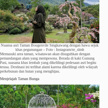
Nuansa asri Taman Bougenvile Singkawang dengan hawa sejuk
khas pegunungan – Foto : Instagram/nr_slmh
Memasuki area taman, wisatawan akan disuguhkan dengan
pemandangan alam yang mempesona. Berada di kaki Gunung
Pasi, suasana khas lembah yang dikelilingi pedesaan asri begitu
terasa. Destinasi ini terlihat alami karena dikelilingi oleh wilayah
perkebunan dan hutan yang menghijau.
Menjelajah Taman Bunga