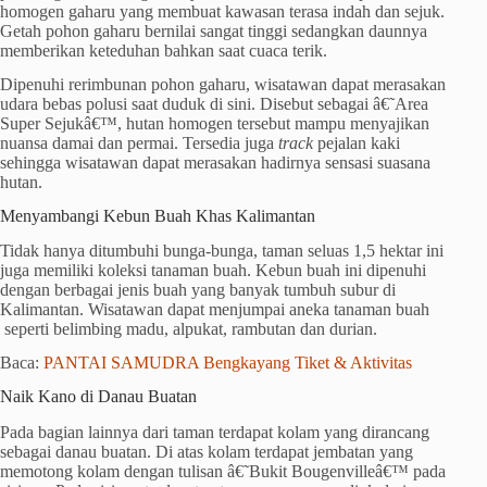
homogen gaharu yang membuat kawasan terasa indah dan sejuk.
Getah pohon gaharu bernilai sangat tinggi sedangkan daunnya
memberikan keteduhan bahkan saat cuaca terik.
Dipenuhi rerimbunan pohon gaharu, wisatawan dapat merasakan
udara bebas polusi saat duduk di sini. Disebut sebagai â€˜Area
Super Sejukâ€™, hutan homogen tersebut mampu menyajikan
nuansa damai dan permai. Tersedia juga
track
pejalan kaki
sehingga wisatawan dapat merasakan hadirnya sensasi suasana
hutan.
Menyambangi Kebun Buah Khas Kalimantan
Tidak hanya ditumbuhi bunga-bunga, taman seluas 1,5 hektar ini
juga memiliki koleksi tanaman buah. Kebun buah ini dipenuhi
dengan berbagai jenis buah yang banyak tumbuh subur di
Kalimantan. Wisatawan dapat menjumpai aneka tanaman buah
seperti belimbing madu, alpukat, rambutan dan durian.
Baca:
PANTAI SAMUDRA Bengkayang Tiket & Aktivitas
Naik Kano di Danau Buatan
Pada bagian lainnya dari taman terdapat kolam yang dirancang
sebagai danau buatan. Di atas kolam terdapat jembatan yang
memotong kolam dengan tulisan â€˜Bukit Bougenvilleâ€™ pada