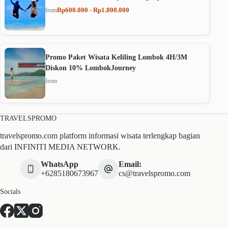
Rp600.000 - Rp1.800.000
from
Promo Paket Wisata Keliling Lombok 4H/3M
Diskon 10% LombokJourney
from
TRAVELSPROMO
travelspromo.com platform informasi wisata terlengkap bagian
dari INFINITI MEDIA NETWORK.
WhatsApp
Email:
+6285180673967
cs@travelspromo.com
Socials