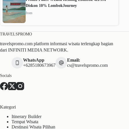
Diskon 10% LombokJourney
from
TRAVELSPROMO
travelspromo.com platform informasi wisata terlengkap bagian
dari INFINITI MEDIA NETWORK.
WhatsApp
Email:
+6285180673967
cs@travelspromo.com
Socials
Kategori
Itinerary Builder
Tempat Wisata
Destinasi Wisata Pilihan