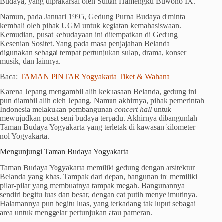
Budaya, yang diprakarsai oleh Sultan Hamengku Buwono IX.
Namun, pada Januari 1995, Gedung Purna Budaya diminta
kembali oleh pihak UGM untuk kegiatan kemahasiswaan.
Kemudian, pusat kebudayaan ini ditempatkan di Gedung
Kesenian Sositet. Yang pada masa penjajahan Belanda
digunakan sebagai tempat pertunjukan sulap, drama, konser
musik, dan lainnya.
Baca:
TAMAN PINTAR Yogyakarta Tiket & Wahana
Karena Jepang mengambil alih kekuasaan Belanda, gedung ini
pun diambil alih oleh Jepang. Namun akhirnya, pihak pemerintah
Indonesia melakukan pembangunan
concert hall
untuk
mewujudkan pusat seni budaya terpadu. Akhirnya dibangunlah
Taman Budaya Yogyakarta yang terletak di kawasan kilometer
nol Yogyakarta.
Mengunjungi Taman Budaya Yogyakarta
Taman Budaya Yogyakarta memiliki gedung dengan arsitektur
Belanda yang khas. Tampak dari depan, bangunan ini memiliki
pilar-pilar yang membuatnya tampak megah. Bangunannya
sendiri begitu luas dan besar, dengan cat putih menyelimutinya.
Halamannya pun begitu luas, yang terkadang tak luput sebagai
area untuk menggelar pertunjukan atau pameran.