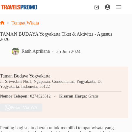
Skip
to
Shopping
content
cart
Tempat Wisata
Home
TAMAN BUDAYA Yogyakarta Tiket & Aktivitas - Agustus
2026
Ratih Apriliana
25 Juni 2024
Taman Budaya Yogyakarta
Jl. Sriwedani No.1, Ngupasan, Gondomanan, Yogyakarta, DI
Yogyakarta, Indonesia, 55122
Nomor Telepon:
0274523512
Kisaran Harga:
Gratis
Pesan Via WA
Penting bagi suatu daerah untuk memiliki tempat wisata yang