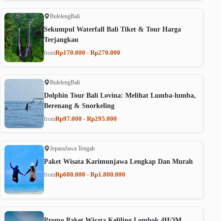
Buleleng
Bali
Sekumpul Waterfall Bali Tiket & Tour Harga
Terjangkau
Rp170.000 - Rp270.000
from
Buleleng
Bali
Dolphin Tour Bali Lovina: Melihat Lumba-lumba,
Berenang & Snorkeling
Rp97.000 - Rp295.000
from
Jepara
Jawa Tengah
Paket Wisata Karimunjawa Lengkap Dan Murah
Rp600.000 - Rp1.800.000
from
Promo Paket Wisata Keliling Lombok 4H/3M