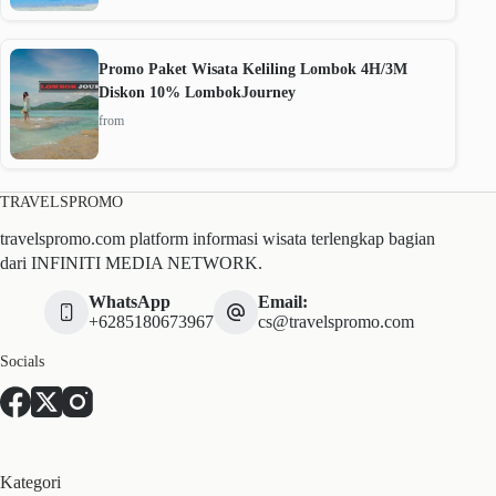
Promo Paket Wisata Keliling Lombok 4H/3M
Diskon 10% LombokJourney
from
TRAVELSPROMO
travelspromo.com platform informasi wisata terlengkap bagian
dari INFINITI MEDIA NETWORK.
WhatsApp
Email:
+6285180673967
cs@travelspromo.com
Socials
Kategori