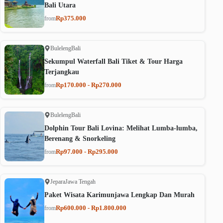
Bali Utara
Rp375.000
from
Buleleng
Bali
Sekumpul Waterfall Bali Tiket & Tour Harga
Terjangkau
Rp170.000 - Rp270.000
from
Buleleng
Bali
Dolphin Tour Bali Lovina: Melihat Lumba-lumba,
Berenang & Snorkeling
Rp97.000 - Rp295.000
from
Jepara
Jawa Tengah
Paket Wisata Karimunjawa Lengkap Dan Murah
Rp600.000 - Rp1.800.000
from