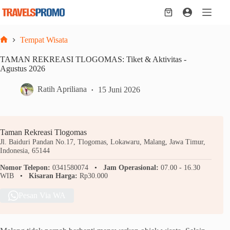
Skip
to
Shopping
content
cart
Tempat Wisata
Home
TAMAN REKREASI TLOGOMAS: Tiket & Aktivitas -
Agustus 2026
Ratih Apriliana
15 Juni 2026
Taman Rekreasi Tlogomas
Jl. Baiduri Pandan No.17, Tlogomas, Lokawaru, Malang, Jawa Timur,
Indonesia, 65144
Nomor Telepon:
0341580074
Jam Operasional:
07.00 - 16.30
WIB
Kisaran Harga:
Rp30.000
Pesan Via WA