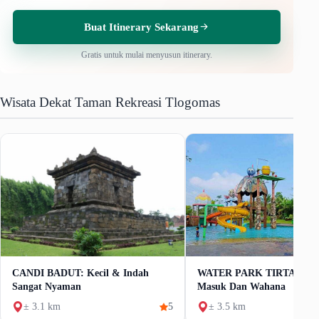
Buat Itinerary Sekarang
Gratis untuk mulai menyusun itinerary.
Wisata Dekat Taman Rekreasi Tlogomas
CANDI BADUT: Kecil & Indah
WATER PARK TIRTASANI:
Sangat Nyaman
Masuk Dan Wahana
± 3.1 km
5
± 3.5 km