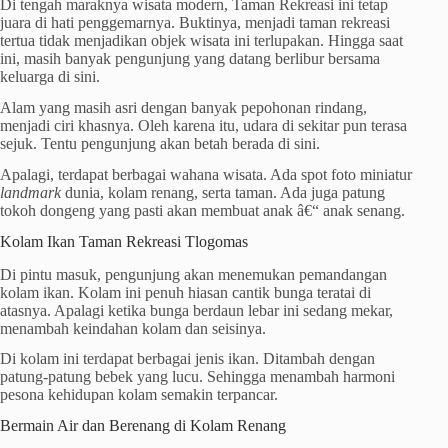
Di tengah maraknya wisata modern, Taman Rekreasi ini tetap
juara di hati penggemarnya. Buktinya, menjadi taman rekreasi
tertua tidak menjadikan objek wisata ini terlupakan. Hingga saat
ini, masih banyak pengunjung yang datang berlibur bersama
keluarga di sini.
Alam yang masih asri dengan banyak pepohonan rindang,
menjadi ciri khasnya. Oleh karena itu, udara di sekitar pun terasa
sejuk. Tentu pengunjung akan betah berada di sini.
Apalagi, terdapat berbagai wahana wisata. Ada spot foto miniatur
landmark
dunia, kolam renang, serta taman. Ada juga patung
tokoh dongeng yang pasti akan membuat anak â€“ anak senang.
Kolam Ikan Taman Rekreasi Tlogomas
Di pintu masuk, pengunjung akan menemukan pemandangan
kolam ikan. Kolam ini penuh hiasan cantik bunga teratai di
atasnya. Apalagi ketika bunga berdaun lebar ini sedang mekar,
menambah keindahan kolam dan seisinya.
Di kolam ini terdapat berbagai jenis ikan. Ditambah dengan
patung-patung bebek yang lucu. Sehingga menambah harmoni
pesona kehidupan kolam semakin terpancar.
Bermain Air dan Berenang di Kolam Renang