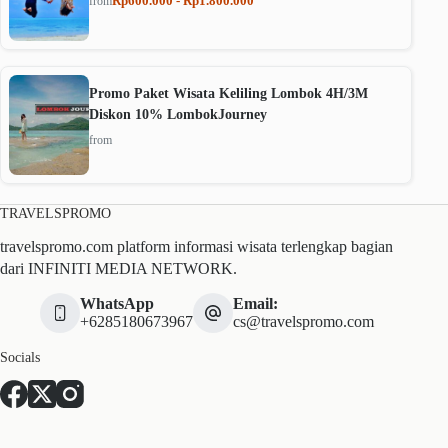
Rp600.000 - Rp1.800.000
from
Promo Paket Wisata Keliling Lombok 4H/3M
Diskon 10% LombokJourney
from
TRAVELSPROMO
travelspromo.com platform informasi wisata terlengkap bagian
dari INFINITI MEDIA NETWORK.
WhatsApp
Email:
+6285180673967
cs@travelspromo.com
Socials