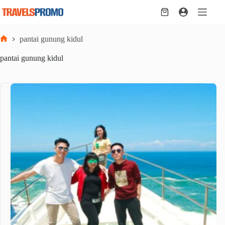
Skip
to
Shopping
content
cart
pantai gunung kidul
Home
pantai gunung kidul