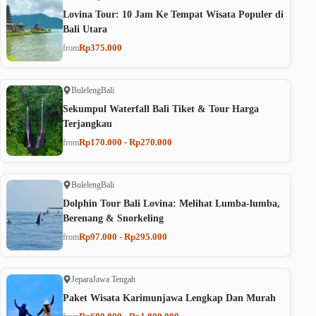
Lovina Tour: 10 Jam Ke Tempat Wisata Populer di
Bali Utara
Rp375.000
from
Buleleng
Bali
Sekumpul Waterfall Bali Tiket & Tour Harga
Terjangkau
Rp170.000 - Rp270.000
from
Buleleng
Bali
Dolphin Tour Bali Lovina: Melihat Lumba-lumba,
Berenang & Snorkeling
Rp97.000 - Rp295.000
from
Jepara
Jawa Tengah
Paket Wisata Karimunjawa Lengkap Dan Murah