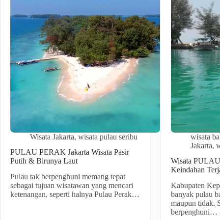
Wisata Jakarta
,
wisata pulau seribu
wisata ba
Jakarta
,
w
PULAU PERAK Jakarta Wisata Pasir
Putih & Birunya Laut
Wisata PULAU
Keindahan Terj
Pulau tak berpenghuni memang tepat
sebagai tujuan wisatawan yang mencari
Kabupaten Kepu
ketenangan, seperti halnya Pulau Perak…
banyak pulau b
maupun tidak. S
berpenghuni…