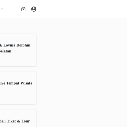
Shopping
cart
& Lovina Dolphin:
Selatan
 Ke Tempat Wisata
ali Tiket & Tour