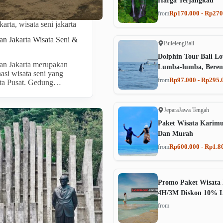
Harga Terjangkau
Rp170.000 - Rp270
from
karta
,
wisata seni jakarta
n Jakarta Wisata Seni &
Buleleng
Bali
Dolphin Tour Bali Lo
an Jakarta merupakan
Lumba-lumba, Beren
nasi wisata seni yang
Rp97.000 - Rp295.
from
arta Pusat. Gedung…
Jepara
Jawa Tengah
Paket Wisata Karim
Dan Murah
Rp600.000 - Rp1.8
from
Promo Paket Wisata 
4H/3M Diskon 10% 
from