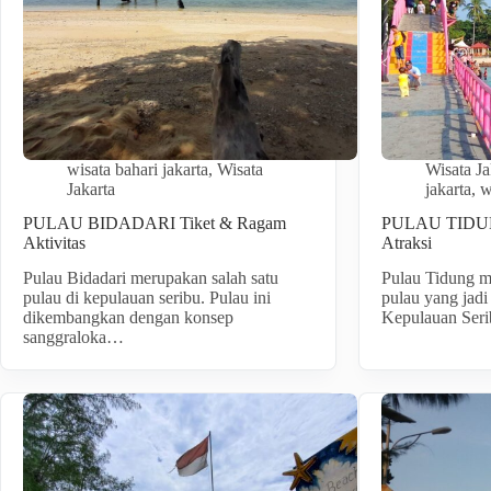
wisata bahari jakarta
,
Wisata
Wisata Ja
Jakarta
jakarta
,
w
PULAU BIDADARI Tiket & Ragam
PULAU TIDUNG
Aktivitas
Atraksi
Pulau Bidadari merupakan salah satu
Pulau Tidung m
pulau di kepulauan seribu. Pulau ini
pulau yang jadi
dikembangkan dengan konsep
Kepulauan Ser
sanggraloka…