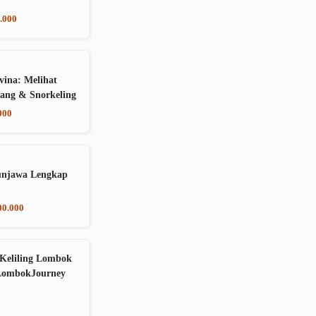
.000
vina: Melihat
ang & Snorkeling
000
unjawa Lengkap
00.000
Keliling Lombok
LombokJourney