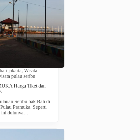
hari jakarta
,
Wisata
isata pulau seribu
KA Harga Tiket dan
s
lauan Seribu bak Bali di
i Pulau Pramuka. Seperti
 ini dulunya…