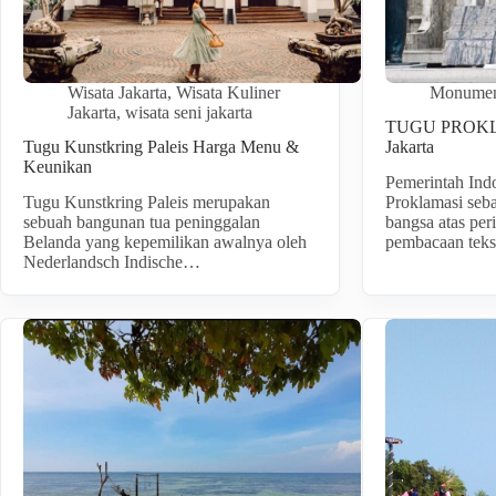
Wisata Jakarta
,
Wisata Kuliner
Monumen
Jakarta
,
wisata seni jakarta
TUGU PROKLA
Tugu Kunstkring Paleis Harga Menu &
Jakarta
Keunikan
Pemerintah In
Tugu Kunstkring Paleis merupakan
Proklamasi seba
sebuah bangunan tua peninggalan
bangsa atas per
Belanda yang kepemilikan awalnya oleh
pembacaan tek
Nederlandsch Indische…