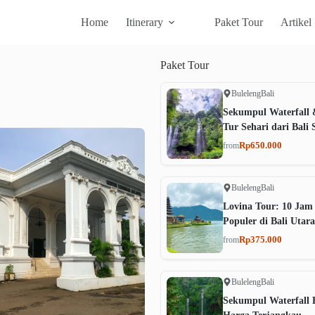
Home
Itinerary
Paket Tour
Artikel
Paket
Tour
Buleleng
Bali
Sekumpul Waterfall 
Tur Sehari dari Bali 
Rp650.000
from
Buleleng
Bali
Lovina Tour: 10 Jam
Populer di Bali Utara
Rp375.000
from
Buleleng
Bali
Sekumpul Waterfall B