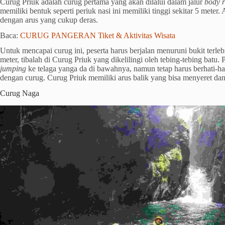
Curug Priuk adalah curug pertama yang akan dilalui dalam jalur
body r
memiliki bentuk seperti periuk nasi ini memiliki tinggi sekitar 5 meter. 
dengan arus yang cukup deras.
Baca:
CURUG PANGERAN Tiket & Aktivitas Wisata
Untuk mencapai curug ini, peserta harus berjalan menuruni bukit terleb
meter, tibalah di Curug Priuk yang dikelilingi oleh tebing-tebing batu
jumping
ke telaga yanga da di bawahnya, namun tetap harus berhati-hati
dengan curug. Curug Priuk memiliki arus balik yang bisa menyeret dan
Curug Naga