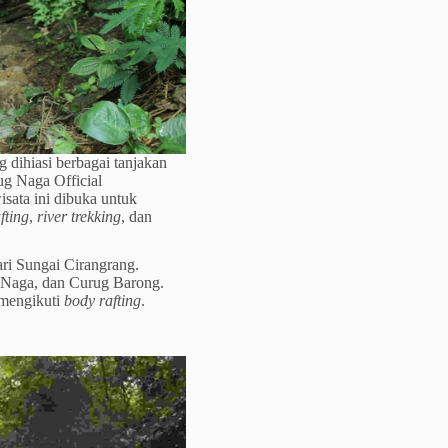
g dihiasi berbagai tanjakan
g Naga Official
wisata ini dibuka untuk
fting
,
river trekking
, dan
dari Sungai Cirangrang.
g Naga, dan Curug Barong.
 mengikuti
body rafting
.