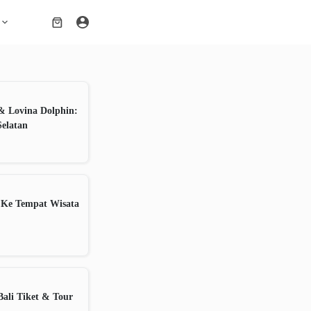
Shopping
cart
& Lovina Dolphin:
Selatan
 Ke Tempat Wisata
ali Tiket & Tour