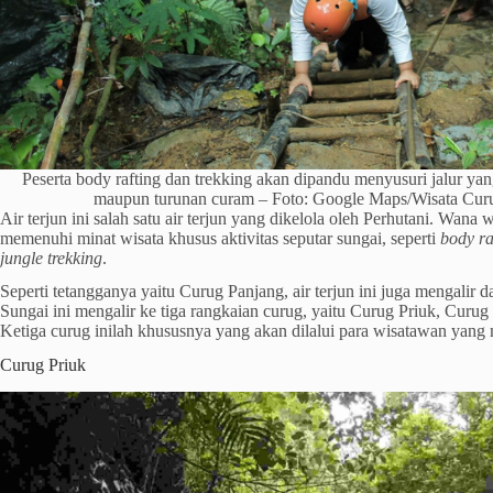
Peserta body rafting dan trekking akan dipandu menyusuri jalur yan
maupun turunan curam – Foto: Google Maps/Wisata Curu
Air terjun ini salah satu air terjun yang dikelola oleh Perhutani. Wana 
memenuhi minat wisata khusus aktivitas seputar sungai, seperti
body ra
jungle trekking
.
Seperti tetangganya yaitu Curug Panjang, air terjun ini juga mengalir 
Sungai ini mengalir ke tiga rangkaian curug, yaitu Curug Priuk, Curu
Ketiga curug inilah khususnya yang akan dilalui para wisatawan yang
Curug Priuk