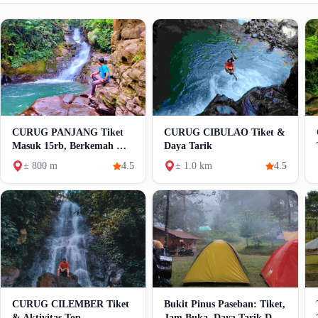
CURUG PANJANG Tiket
CURUG CIBULAO Tiket &
Masuk 15rb, Berkemah &
Daya Tarik
Berenang
± 800 m
4.5
± 1.0 km
4.5
CURUG CILEMBER Tiket
Bukit Pinus Paseban: Tiket,
& Aktivitas Top
Jam Buka, Daya Tarik Dan