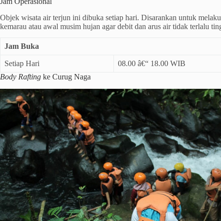
Jam Operasional
Objek wisata air terjun ini dibuka setiap hari. Disarankan untuk melak
kemarau atau awal musim hujan agar debit dan arus air tidak terlalu tin
Jam Buka
Setiap Hari
08.00 â€“ 18.00 WIB
Body Rafting
ke Curug Naga