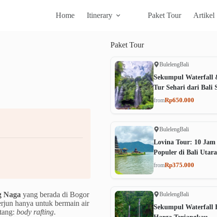
Home
Itinerary
Paket Tour
Artikel
Paket
Tour
Buleleng
Bali
Sekumpul Waterfall 
Tur Sehari dari Bali 
Rp650.000
from
Buleleng
Bali
Lovina Tour: 10 Jam
Populer di Bali Utara
Rp375.000
from
g Naga
yang berada di Bogor
Buleleng
Bali
terjun hanya untuk bermain air
Sekumpul Waterfall B
ntang:
body rafting
.