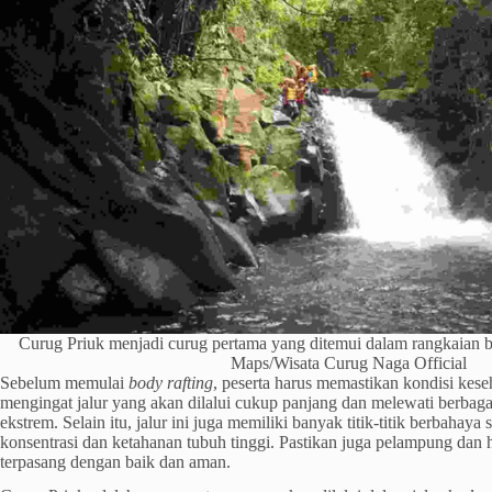
Curug Priuk menjadi curug pertama yang ditemui dalam rangkaian b
Maps/Wisata Curug Naga Official
Sebelum memulai
body
rafting
, peserta harus memastikan kondisi kese
mengingat jalur yang akan dilalui cukup panjang dan melewati berbag
ekstrem. Selain itu, jalur ini juga memiliki banyak titik-titik berbahay
konsentrasi dan ketahanan tubuh tinggi. Pastikan juga pelampung dan
terpasang dengan baik dan aman.