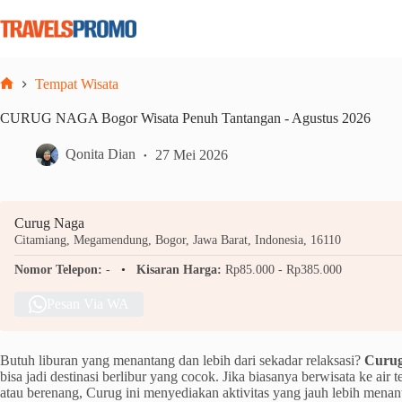
Skip
to
content
Tempat Wisata
Home
CURUG NAGA Bogor Wisata Penuh Tantangan - Agustus 2026
Qonita Dian
27 Mei 2026
Curug Naga
Citamiang, Megamendung, Bogor, Jawa Barat, Indonesia, 16110
Nomor Telepon:
-
Kisaran Harga:
Rp85.000 - Rp385.000
Pesan Via WA
Butuh liburan yang menantang dan lebih dari sekadar relaksasi?
Curu
bisa jadi destinasi berlibur yang cocok. Jika biasanya berwisata ke air 
atau berenang, Curug ini menyediakan aktivitas yang jauh lebih mena