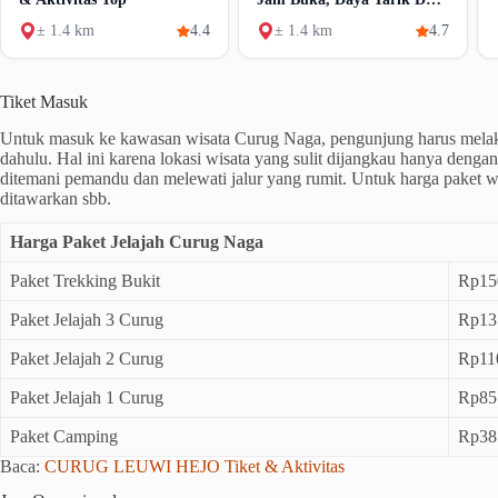
Lokasi
± 1.4 km
4.4
± 1.4 km
4.7
Tiket Masuk
Untuk masuk ke kawasan wisata Curug Naga, pengunjung harus melaku
dahulu. Hal ini karena lokasi wisata yang sulit dijangkau hanya dengan 
ditemani pemandu dan melewati jalur yang rumit. Untuk harga paket w
ditawarkan sbb.
Harga Paket Jelajah Curug Naga
Paket Trekking Bukit
Rp15
Paket Jelajah 3 Curug
Rp13
Paket Jelajah 2 Curug
Rp11
Paket Jelajah 1 Curug
Rp85
Paket Camping
Rp38
Baca:
CURUG LEUWI HEJO Tiket & Aktivitas