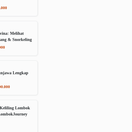
.000
vina: Melihat
ang & Snorkeling
000
unjawa Lengkap
00.000
Keliling Lombok
LombokJourney