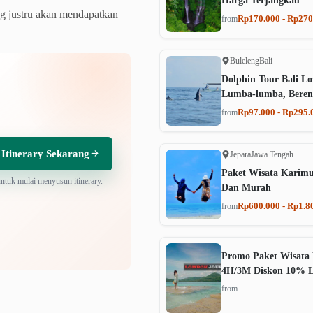
Harga Terjangkau
ng justru akan mendapatkan
Rp170.000 - Rp270
from
Buleleng
Bali
Dolphin Tour Bali Lo
Lumba-lumba, Beren
Rp97.000 - Rp295.
from
 Itinerary Sekarang
Jepara
Jawa Tengah
Paket Wisata Karim
untuk mulai menyusun itinerary.
Dan Murah
Rp600.000 - Rp1.8
from
Promo Paket Wisata 
4H/3M Diskon 10% 
from