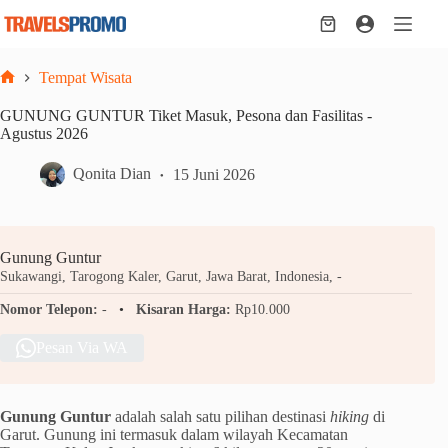
Skip
to
Shopping
content
cart
Tempat Wisata
Home
GUNUNG GUNTUR Tiket Masuk, Pesona dan Fasilitas -
Agustus 2026
Qonita Dian
15 Juni 2026
Gunung Guntur
Sukawangi, Tarogong Kaler, Garut, Jawa Barat, Indonesia, -
Nomor Telepon:
-
Kisaran Harga:
Rp10.000
Pesan Via WA
Gunung Guntur
adalah salah satu pilihan destinasi
hiking
di
Garut. Gunung ini termasuk dalam wilayah Kecamatan