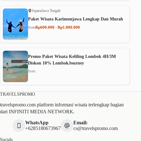
Jepara
Jawa Tengah
Paket Wisata Karimunjawa Lengkap Dan Murah
Rp600.000 - Rp1.800.000
from
Promo Paket Wisata Keliling Lombok 4H/3M
Diskon 10% LombokJourney
from
TRAVELSPROMO
travelspromo.com platform informasi wisata terlengkap bagian
dari INFINITI MEDIA NETWORK.
WhatsApp
Email:
+6285180673967
cs@travelspromo.com
Socials