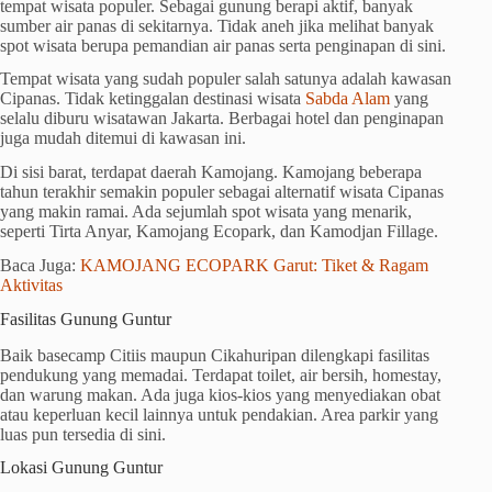
tempat wisata populer. Sebagai gunung berapi aktif, banyak
sumber air panas di sekitarnya. Tidak aneh jika melihat banyak
spot wisata berupa pemandian air panas serta penginapan di sini.
Tempat wisata yang sudah populer salah satunya adalah kawasan
Cipanas. Tidak ketinggalan destinasi wisata
Sabda Alam
yang
selalu diburu wisatawan Jakarta. Berbagai hotel dan penginapan
juga mudah ditemui di kawasan ini.
Di sisi barat, terdapat daerah Kamojang. Kamojang beberapa
tahun terakhir semakin populer sebagai alternatif wisata Cipanas
yang makin ramai. Ada sejumlah spot wisata yang menarik,
seperti Tirta Anyar, Kamojang Ecopark, dan Kamodjan Fillage.
Baca Juga:
KAMOJANG ECOPARK Garut: Tiket & Ragam
Aktivitas
Fasilitas Gunung Guntur
Baik basecamp Citiis maupun Cikahuripan dilengkapi fasilitas
pendukung yang memadai. Terdapat toilet, air bersih, homestay,
dan warung makan. Ada juga kios-kios yang menyediakan obat
atau keperluan kecil lainnya untuk pendakian. Area parkir yang
luas pun tersedia di sini.
Lokasi Gunung Guntur