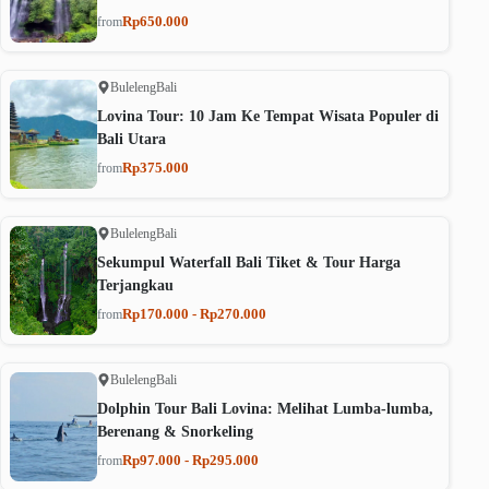
Rp650.000
from
Buleleng
Bali
Lovina Tour: 10 Jam Ke Tempat Wisata Populer di
Bali Utara
Rp375.000
from
Buleleng
Bali
Sekumpul Waterfall Bali Tiket & Tour Harga
Terjangkau
Rp170.000 - Rp270.000
from
Buleleng
Bali
Dolphin Tour Bali Lovina: Melihat Lumba-lumba,
Berenang & Snorkeling
Rp97.000 - Rp295.000
from