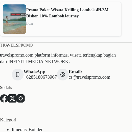
Promo Paket Wisata Keliling Lombok 4H/3M
Diskon 10% LombokJourney
from
TRAVELSPROMO
travelspromo.com platform informasi wisata terlengkap bagian
dari INFINITI MEDIA NETWORK.
WhatsApp
Email:
+6285180673967
cs@travelspromo.com
Socials
Kategori
Itinerary Builder