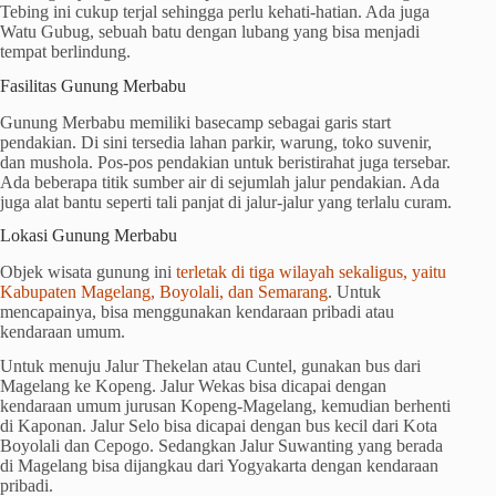
Tebing ini cukup terjal sehingga perlu kehati-hatian. Ada juga
Watu Gubug, sebuah batu dengan lubang yang bisa menjadi
tempat berlindung.
Fasilitas Gunung Merbabu
Gunung Merbabu memiliki basecamp sebagai garis start
pendakian. Di sini tersedia lahan parkir, warung, toko suvenir,
dan mushola. Pos-pos pendakian untuk beristirahat juga tersebar.
Ada beberapa titik sumber air di sejumlah jalur pendakian. Ada
juga alat bantu seperti tali panjat di jalur-jalur yang terlalu curam.
Lokasi Gunung Merbabu
Objek wisata gunung ini
terletak di tiga wilayah sekaligus, yaitu
Kabupaten Magelang, Boyolali, dan Semarang
. Untuk
mencapainya, bisa menggunakan kendaraan pribadi atau
kendaraan umum.
Untuk menuju Jalur Thekelan atau Cuntel, gunakan bus dari
Magelang ke Kopeng. Jalur Wekas bisa dicapai dengan
kendaraan umum jurusan Kopeng-Magelang, kemudian berhenti
di Kaponan. Jalur Selo bisa dicapai dengan bus kecil dari Kota
Boyolali dan Cepogo. Sedangkan Jalur Suwanting yang berada
di Magelang bisa dijangkau dari Yogyakarta dengan kendaraan
pribadi.