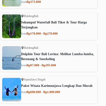
Rp375.000
from
Buleleng
Bali
Sekumpul Waterfall Bali Tiket & Tour Harga
Terjangkau
Rp170.000 - Rp270.000
from
Buleleng
Bali
Dolphin Tour Bali Lovina: Melihat Lumba-lumba,
Berenang & Snorkeling
Rp97.000 - Rp295.000
from
Jepara
Jawa Tengah
Paket Wisata Karimunjawa Lengkap Dan Murah
Rp600.000 - Rp1.800.000
from