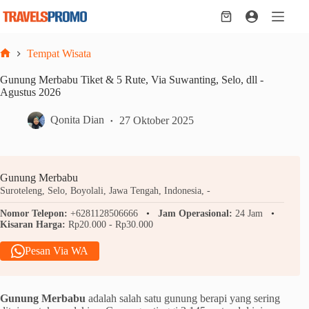
Skip
to
Shopping
content
cart
Tempat Wisata
Home
Gunung Merbabu Tiket & 5 Rute, Via Suwanting, Selo, dll -
Agustus 2026
Qonita Dian
27 Oktober 2025
Gunung Merbabu
Suroteleng, Selo, Boyolali, Jawa Tengah, Indonesia, -
Nomor Telepon:
+6281128506666
Jam Operasional:
24 Jam
Kisaran Harga:
Rp20.000 - Rp30.000
Pesan Via WA
Gunung Merbabu
adalah salah satu gunung berapi yang sering