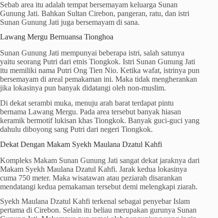
Sebab area itu adalah tempat bersemayam keluarga Sunan
Gunung Jati. Bahkan Sultan Cirebon, pangeran, ratu, dan istri
Sunan Gunung Jati juga bersemayam di sana.
Lawang Mergu Bernuansa Tionghoa
Sunan Gunung Jati mempunyai beberapa istri, salah satunya
yaitu seorang Putri dari etnis Tiongkok. Istri Sunan Gunung Jati
itu memiliki nama Putri Ong Tien Nio. Ketika wafat, istrinya pun
bersemayam di areal pemakaman ini. Maka tidak mengherankan
jika lokasinya pun banyak didatangi oleh non-muslim.
Di dekat serambi muka, menuju arah barat terdapat pintu
bernama Lawang Mergu. Pada area tersebut banyak hiasan
keramik bermotif lukisan khas Tiongkok. Banyak guci-guci yang
dahulu diboyong sang Putri dari negeri Tiongkok.
Dekat Dengan Makam Syekh Maulana Dzatul Kahfi
Kompleks Makam Sunan Gunung Jati sangat dekat jaraknya dari
Makam Syekh Maulana Dzatul Kahfi. Jarak kedua lokasinya
cuma 750 meter. Maka wisatawan atau peziarah disarankan
mendatangi kedua pemakaman tersebut demi melengkapi ziarah.
Syekh Maulana Dzatul Kahfi terkenal sebagai penyebar Islam
pertama di Cirebon. Selain itu beliau merupakan gurunya Sunan