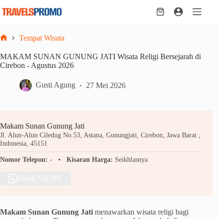
Skip
to
Shopping
content
cart
Tempat Wisata
Home
MAKAM SUNAN GUNUNG JATI Wisata Religi Bersejarah di
Cirebon - Agustus 2026
Gusti Agung
27 Mei 2026
Makam Sunan Gunung Jati
Jl. Alun-Alun Ciledug No.53, Astana, Gunungjati, Cirebon, Jawa Barat ,
Indonesia, 45151
Nomor Telepon:
-
Kisaran Harga:
Seikhlasnya
Pesan Via WA
Makam Sunan Gunung Jati
menawarkan wisata religi bagi