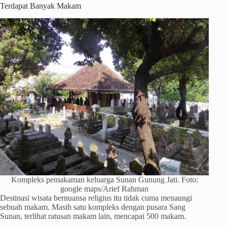
Terdapat Banyak Makam
Kompleks pemakaman keluarga Sunan Gunung Jati. Foto:
google maps/Arief Rahman
Destinasi wisata bernuansa religius itu tidak cuma menaungi
sebuah makam. Masih satu kompleks dengan pusara Sang
Sunan, terlihat ratusan makam lain, mencapai 500 makam.