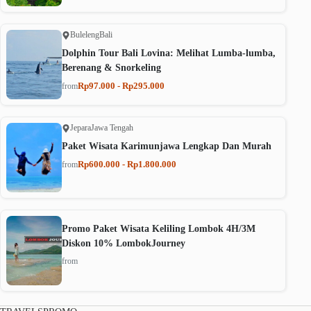
Buleleng
Bali
Dolphin Tour Bali Lovina: Melihat Lumba-lumba,
Berenang & Snorkeling
Rp97.000 - Rp295.000
from
Jepara
Jawa Tengah
Paket Wisata Karimunjawa Lengkap Dan Murah
Rp600.000 - Rp1.800.000
from
Promo Paket Wisata Keliling Lombok 4H/3M
Diskon 10% LombokJourney
from