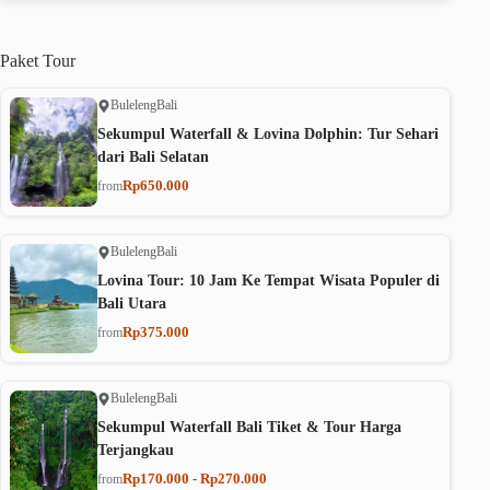
Paket
Tour
Buleleng
Bali
Sekumpul Waterfall & Lovina Dolphin: Tur Sehari
dari Bali Selatan
Rp650.000
from
Buleleng
Bali
Lovina Tour: 10 Jam Ke Tempat Wisata Populer di
Bali Utara
Rp375.000
from
Buleleng
Bali
Sekumpul Waterfall Bali Tiket & Tour Harga
Terjangkau
Rp170.000 - Rp270.000
from