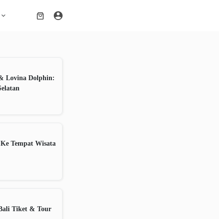
Shopping
cart
& Lovina Dolphin:
Selatan
 Ke Tempat Wisata
ali Tiket & Tour