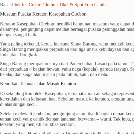
Baca:
Pink Ice Cream Cirebon Tiket & Spot Foto Cantik
Museum Pusaka Keraton Kasepuhan Cirebon
Keraton Kasepuhan Cirebon memiliki bangunan museum yang dapat di
dalamnya, pengunjung dapat melihat berbagai pusaka peninggalan mas
dengan sangat baik.
Yang paling terkenal, kereta kencana Singa Barong, yang menjadi ken
Singa Barong merupakan perpaduan dari tiga unsur kebudayaan dan ag
India,dan Tiongkok.
Singa Barong merupakan karya dari Panembahan Losari pada tahun 15
dari perpaduan 4 bagian hewan, yaitu naga (kepala), garuda (sayap). 
belalai, dan singa atau macan pada tubuh, kaki, dan mata.
Keunikan Tatanan Jalan Masuk Keraton
Di sekeliling kompleks Kasepuhan, terdapat aliran air sebagai representa
kerendahan dan keluasan hati. Sebelum masuk ke keraton, pengunjung
di atas sungai kecil.
Setelah melewati jembatan, pengunjung akan tiba di bagian depan kerat
taman kecil yang cantik dengan tanaman berwarna – warni. Tak lupa, p
tersebut yang menjadi ciri khas keraton.
Unsur budaya Hindu, Budha, dan Tiongkok pun terlihat jelas di sini. 