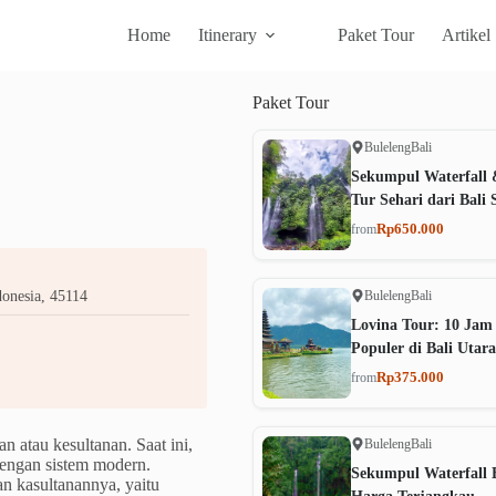
Home
Itinerary
Paket Tour
Artikel
Paket
Tour
Buleleng
Bali
Sekumpul Waterfall 
Tur Sehari dari Bali 
Rp650.000
from
Buleleng
Bali
onesia, 45114
Lovina Tour: 10 Jam
Populer di Bali Utara
Rp375.000
from
n atau kesultanan. Saat ini,
Buleleng
Bali
dengan sistem modern.
Sekumpul Waterfall B
n kasultanannya, yaitu