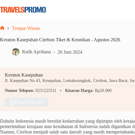
Skip
to
content
Tempat Wisata
Home
Keraton Kasepuhan Cirebon Tiket & Keunikan - Agustus 2026
Ratih Apriliana
26 Juni 2024
Keraton Kasepuhan
Jl. Kasepuhan No.43, Kesepuhan, Lemahwungkuk, Cirebon, Jawa Barat, Ind
Nomor Telepon:
0231225511
Kisaran Harga:
Rp20.000
Pesan Via WA
Dahulu Indonesia masih bersifat kedaerahan yang dipimpin oleh kerajaa
pemerintahan kerajaan atau kesultanan di Indonesia sudah digantikan 
Namun, Cirebon menjadi salah satu daerah yang masih mempertahanka