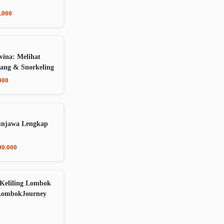
.000
vina: Melihat
ang & Snorkeling
000
unjawa Lengkap
00.000
Keliling Lombok
LombokJourney