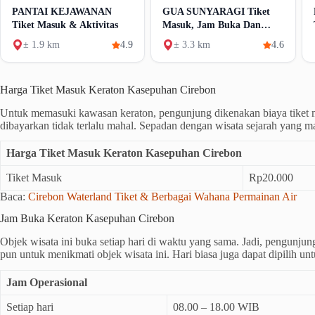
PANTAI KEJAWANAN
GUA SUNYARAGI Tiket
Tiket Masuk & Aktivitas
Masuk, Jam Buka Dan
Aktivitas
± 1.9 km
4.9
± 3.3 km
4.6
Harga Tiket Masuk Keraton Kasepuhan Cirebon
Untuk memasuki kawasan keraton, pengunjung dikenakan biaya tiket 
dibayarkan tidak terlalu mahal. Sepadan dengan wisata sejarah yang mas
Harga Tiket Masuk Keraton Kasepuhan Cirebon
Tiket Masuk
Rp20.000
Baca:
Cirebon Waterland Tiket & Berbagai Wahana Permainan Air
Jam Buka Keraton Kasepuhan Cirebon
Objek wisata ini buka setiap hari di waktu yang sama. Jadi, pengunjun
pun untuk menikmati objek wisata ini. Hari biasa juga dapat dipilih u
Jam Operasional
Setiap hari
08.00 – 18.00 WIB