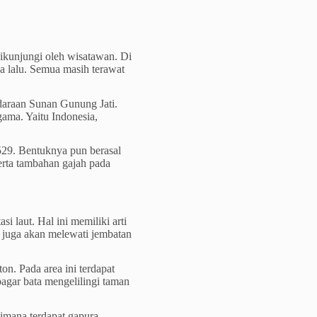
kunjungi oleh wisatawan. Di
a lalu. Semua masih terawat
daraan Sunan Gunung Jati.
ama. Yaitu Indonesia,
29. Bentuknya pun berasal
Serta tambahan gajah pada
si laut. Hal ini memiliki arti
 juga akan melewati jembatan
on. Pada area ini terdapat
agar bata mengelilingi taman
Dimana terdapat gapura