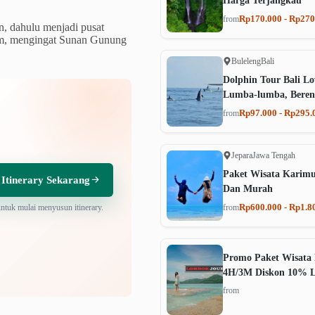
Harga Terjangkau
Rp170.000 - Rp270
from
n, dahulu menjadi pusat
lam, mengingat Sunan Gunung
Buleleng
Bali
Dolphin Tour Bali Lo
Lumba-lumba, Beren
Rp97.000 - Rp295.
from
Jepara
Jawa Tengah
Paket Wisata Karim
 Itinerary Sekarang
Dan Murah
Rp600.000 - Rp1.8
untuk mulai menyusun itinerary.
from
Promo Paket Wisata 
4H/3M Diskon 10% 
from