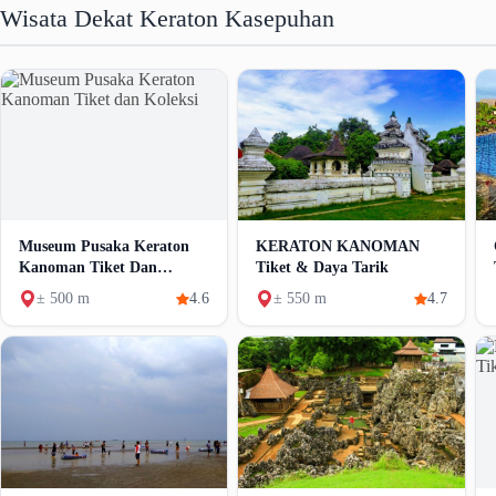
Wisata Dekat Keraton Kasepuhan
Museum Pusaka Keraton
KERATON KANOMAN
Kanoman Tiket Dan
Tiket & Daya Tarik
Koleksi
± 500 m
4.6
± 550 m
4.7