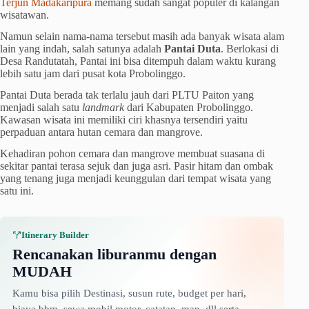
Terjun Madakaripura
memang sudah sangat populer di kalangan
wisatawan.
Namun selain nama-nama tersebut masih ada banyak wisata alam
lain yang indah, salah satunya adalah
Pantai Duta
. Berlokasi di
Desa Randutatah, Pantai ini bisa ditempuh dalam waktu kurang
lebih satu jam dari pusat kota Probolinggo.
Pantai Duta berada tak terlalu jauh dari PLTU Paiton yang
menjadi salah satu
landmark
dari Kabupaten Probolinggo.
Kawasan wisata ini memiliki ciri khasnya tersendiri yaitu
perpaduan antara hutan cemara dan mangrove.
Kehadiran pohon cemara dan mangrove membuat suasana di
sekitar pantai terasa sejuk dan juga asri. Pasir hitam dan ombak
yang tenang juga menjadi keunggulan dari tempat wisata yang
satu ini.
Itinerary Builder
Rencanakan liburanmu dengan
MUDAH
Kamu bisa pilih Destinasi, susun rute, budget per hari,
biaya bbm, sewa mobil motor, catatan, map, dll serta