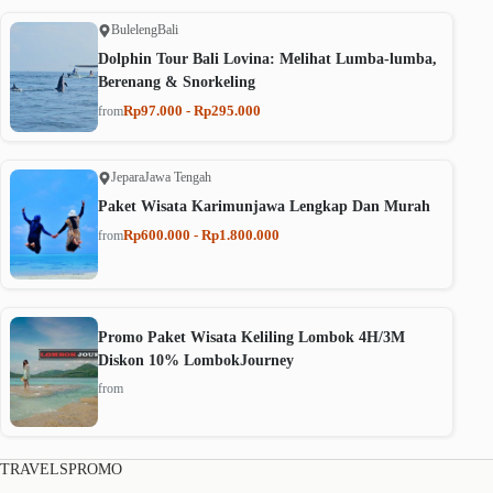
Buleleng
Bali
Dolphin Tour Bali Lovina: Melihat Lumba-lumba,
Berenang & Snorkeling
Rp97.000 - Rp295.000
from
Jepara
Jawa Tengah
Paket Wisata Karimunjawa Lengkap Dan Murah
Rp600.000 - Rp1.800.000
from
Promo Paket Wisata Keliling Lombok 4H/3M
Diskon 10% LombokJourney
from
TRAVELSPROMO