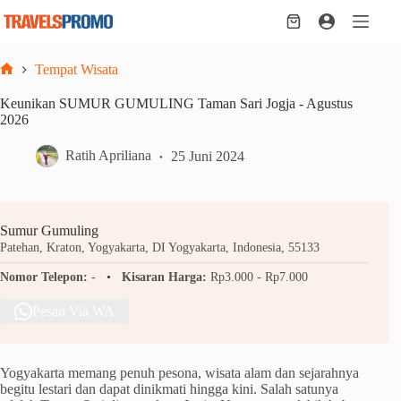
Skip
to
Shopping
content
cart
Tempat Wisata
Home
Keunikan SUMUR GUMULING Taman Sari Jogja - Agustus
2026
Ratih Apriliana
25 Juni 2024
Sumur Gumuling
Patehan, Kraton, Yogyakarta, DI Yogyakarta, Indonesia, 55133
Nomor Telepon:
-
Kisaran Harga:
Rp3.000 - Rp7.000
Pesan Via WA
Yogyakarta memang penuh pesona, wisata alam dan sejarahnya
begitu lestari dan dapat dinikmati hingga kini. Salah satunya