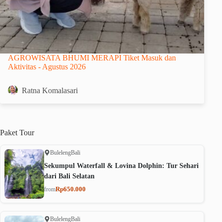
AGROWISATA BHUMI MERAPI Tiket Masuk dan
Aktivitas - Agustus 2026
Ratna Komalasari
Paket
Tour
Buleleng
Bali
Sekumpul Waterfall & Lovina Dolphin: Tur Sehari
dari Bali Selatan
Rp650.000
from
Buleleng
Bali