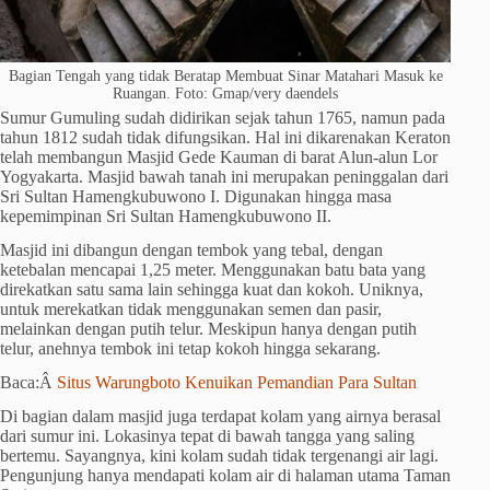
Bagian Tengah yang tidak Beratap Membuat Sinar Matahari Masuk ke
Ruangan. Foto: Gmap/very daendels
Sumur Gumuling sudah didirikan sejak tahun 1765, namun pada
tahun 1812 sudah tidak difungsikan. Hal ini dikarenakan Keraton
telah membangun Masjid Gede Kauman di barat Alun-alun Lor
Yogyakarta. Masjid bawah tanah ini merupakan peninggalan dari
Sri Sultan Hamengkubuwono I. Digunakan hingga masa
kepemimpinan Sri Sultan Hamengkubuwono II.
Masjid ini dibangun dengan tembok yang tebal, dengan
ketebalan mencapai 1,25 meter. Menggunakan batu bata yang
direkatkan satu sama lain sehingga kuat dan kokoh. Uniknya,
untuk merekatkan tidak menggunakan semen dan pasir,
melainkan dengan putih telur. Meskipun hanya dengan putih
telur, anehnya tembok ini tetap kokoh hingga sekarang.
Baca:Â
Situs Warungboto Kenuikan Pemandian Para Sultan
Di bagian dalam masjid juga terdapat kolam yang airnya berasal
dari sumur ini. Lokasinya tepat di bawah tangga yang saling
bertemu. Sayangnya, kini kolam sudah tidak tergenangi air lagi.
Pengunjung hanya mendapati kolam air di halaman utama Taman