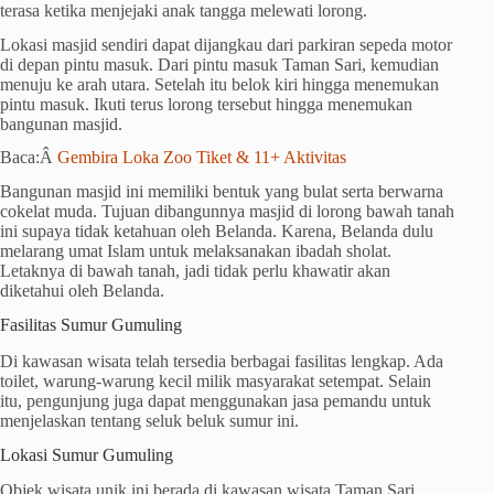
terasa ketika menjejaki anak tangga melewati lorong.
Lokasi masjid sendiri dapat dijangkau dari parkiran sepeda motor
di depan pintu masuk. Dari pintu masuk Taman Sari, kemudian
menuju ke arah utara. Setelah itu belok kiri hingga menemukan
pintu masuk. Ikuti terus lorong tersebut hingga menemukan
bangunan masjid.
Baca:Â
Gembira Loka Zoo Tiket & 11+ Aktivitas
Bangunan masjid ini memiliki bentuk yang bulat serta berwarna
cokelat muda. Tujuan dibangunnya masjid di lorong bawah tanah
ini supaya tidak ketahuan oleh Belanda. Karena, Belanda dulu
melarang umat Islam untuk melaksanakan ibadah sholat.
Letaknya di bawah tanah, jadi tidak perlu khawatir akan
diketahui oleh Belanda.
Fasilitas Sumur Gumuling
Di kawasan wisata telah tersedia berbagai fasilitas lengkap. Ada
toilet, warung-warung kecil milik masyarakat setempat. Selain
itu, pengunjung juga dapat menggunakan jasa pemandu untuk
menjelaskan tentang seluk beluk sumur ini.
Lokasi Sumur Gumuling
Objek wisata unik ini berada di kawasan wisata Taman Sari.