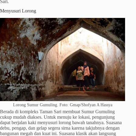
Sari.
Menyusuri Lorong
Lorong Sumur Gumuling. Foto: Gmap/Shofyan A Hassya
Berada di kompleks Taman Sari membuat Sumur Gumuling
cukup mudah diakses. Untuk menuju ke lokasi, pengunjung
dapat berjalan kaki menyusuri lorong bawah tanahnya. Suasana
debu, pengap, dan gelap segera sirna karena takjubnya dengan
bangunan megah dan kuat ini. Suasana klasik akan langsung