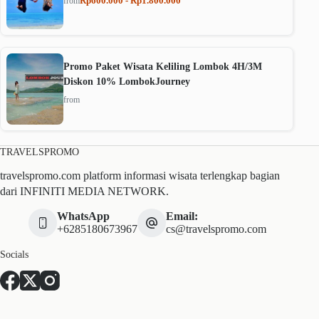
Rp600.000 - Rp1.800.000
from
Promo Paket Wisata Keliling Lombok 4H/3M
Diskon 10% LombokJourney
from
TRAVELSPROMO
travelspromo.com platform informasi wisata terlengkap bagian
dari INFINITI MEDIA NETWORK.
WhatsApp
Email:
+6285180673967
cs@travelspromo.com
Socials