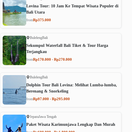
Lovina Tour: 10 Jam Ke Tempat Wisata Populer di
Bali Utara
Rp375.000
from
Buleleng
Bali
Sekumpul Waterfall Bali Tiket & Tour Harga
Terjangkau
Rp170.000 - Rp270.000
from
Buleleng
Bali
Dolphin Tour Bali Lovina: Melihat Lumba-lumba,
Berenang & Snorkeling
Rp97.000 - Rp295.000
from
Jepara
Jawa Tengah
Paket Wisata Karimunjawa Lengkap Dan Murah