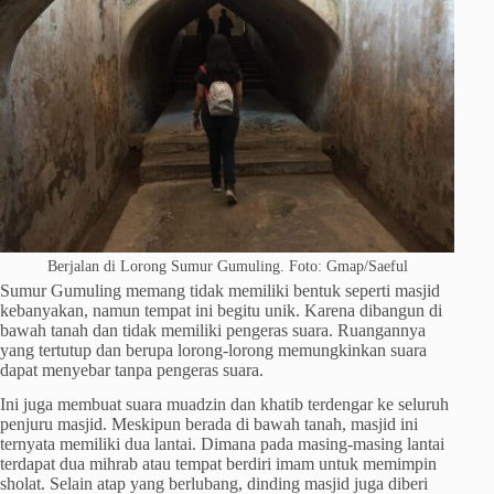
Berjalan di Lorong Sumur Gumuling. Foto: Gmap/Saeful
Sumur Gumuling memang tidak memiliki bentuk seperti masjid
kebanyakan, namun tempat ini begitu unik. Karena dibangun di
bawah tanah dan tidak memiliki pengeras suara. Ruangannya
yang tertutup dan berupa lorong-lorong memungkinkan suara
dapat menyebar tanpa pengeras suara.
Ini juga membuat suara muadzin dan khatib terdengar ke seluruh
penjuru masjid. Meskipun berada di bawah tanah, masjid ini
ternyata memiliki dua lantai. Dimana pada masing-masing lantai
terdapat dua mihrab atau tempat berdiri imam untuk memimpin
sholat. Selain atap yang berlubang, dinding masjid juga diberi