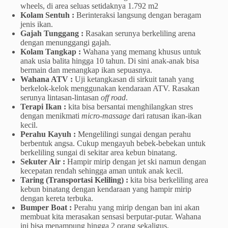
wheels, di area seluas setidaknya 1.792 m2
Kolam Sentuh :
Berinteraksi langsung dengan beragam
jenis ikan.
Gajah Tunggang :
Rasakan serunya berkeliling arena
dengan menunggangi gajah.
Kolam Tangkap :
Wahana yang memang khusus untuk
anak usia balita hingga 10 tahun. Di sini anak-anak bisa
bermain dan menangkap ikan sepuasnya.
Wahana ATV :
Uji ketangkasan di sirkuit tanah yang
berkelok-kelok menggunakan kendaraan ATV. Rasakan
serunya lintasan-lintasan
off road
.
Terapi Ikan :
kita bisa bersantai menghilangkan stres
dengan menikmati
micro-massage
dari ratusan ikan-ikan
kecil.
Perahu Kayuh :
Mengelilingi sungai dengan perahu
berbentuk angsa. Cukup mengayuh bebek-bebekan untuk
berkeliling sungai di sekitar area kebun binatang.
Sekuter Air :
Hampir mirip dengan jet ski namun dengan
kecepatan rendah sehingga aman untuk anak kecil.
Taring (Transportasi Keliling) :
kita bisa berkeliling area
kebun binatang dengan kendaraan yang hampir mirip
dengan kereta terbuka.
Bumper Boat :
Perahu yang mirip dengan ban ini akan
membuat kita merasakan sensasi berputar-putar. Wahana
ini bisa menampung hingga 2 orang sekaligus.