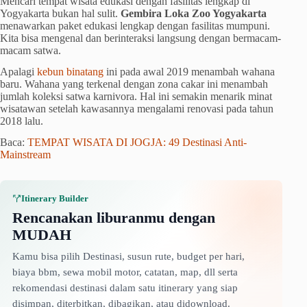
Mencari tempat wisata edukasi dengan fasilitas lengkap di
Yogyakarta bukan hal sulit.
Gembira Loka Zoo Yogyakarta
menawarkan paket edukasi lengkap dengan fasilitas mumpuni.
Kita bisa mengenal dan berinteraksi langsung dengan bermacam-
macam satwa.
Apalagi
kebun binatang
ini pada awal 2019 menambah wahana
baru. Wahana yang terkenal dengan zona cakar ini menambah
jumlah koleksi satwa karnivora. Hal ini semakin menarik minat
wisatawan setelah kawasannya mengalami renovasi pada tahun
2018 lalu.
Baca:
TEMPAT WISATA DI JOGJA: 49 Destinasi Anti-
Mainstream
Itinerary Builder
Rencanakan liburanmu dengan
MUDAH
Kamu bisa pilih Destinasi, susun rute, budget per hari,
biaya bbm, sewa mobil motor, catatan, map, dll serta
rekomendasi destinasi dalam satu itinerary yang siap
disimpan, diterbitkan, dibagikan, atau didownload.