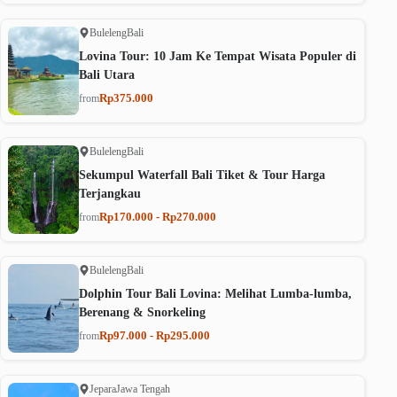
Buleleng
Bali
Lovina Tour: 10 Jam Ke Tempat Wisata Populer di
Bali Utara
Rp375.000
from
Buleleng
Bali
Sekumpul Waterfall Bali Tiket & Tour Harga
Terjangkau
Rp170.000 - Rp270.000
from
Buleleng
Bali
Dolphin Tour Bali Lovina: Melihat Lumba-lumba,
Berenang & Snorkeling
Rp97.000 - Rp295.000
from
Jepara
Jawa Tengah