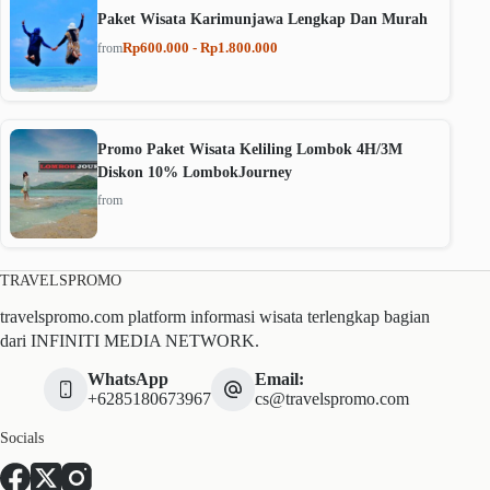
Paket Wisata Karimunjawa Lengkap Dan Murah
Rp600.000 - Rp1.800.000
from
Promo Paket Wisata Keliling Lombok 4H/3M
Diskon 10% LombokJourney
from
TRAVELSPROMO
travelspromo.com platform informasi wisata terlengkap bagian
dari INFINITI MEDIA NETWORK.
WhatsApp
Email:
+6285180673967
cs@travelspromo.com
Socials