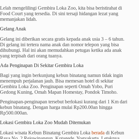
Lelah mengelilingi Gembira Loka Zoo, kita bisa beristirahat di
Food Court yang tersedia. Di sini tersaji hidangan lezat yang
memanjakan lidah.
Gelang Anak
Gelang ini diberikan secara gratis kepada anak usia 3 – 6 tahun.
Di gelang ini tertera nama anak dan nomor telepon yang bisa
dihubungi. Hal ini akan memudahkan petugas ketika ada anak
yang terpisah dari orang tuanya.
Ada Penginapan Di Sekitar Gembira Loka
Bagi yang ingin berkunjung kebun binatang namun tidak ingin
menempuh perjalanan jauh. Bisa memesan hotel di sekitar
Gembira Loka Zoo. Penginapan seperti Omah Yobo, Puri
Gedong Kuning, Omah Mapan Homestay, Pondok Timoho.
Penginapan-penginapan tersebut berlokasi kurang dari 1 Km dari
kebun binatang. Dengan harga mulai Rp200.00an hingga
Rp500.000an.
Lokasi Gembira Loka Zoo Mudah Ditemukan
Lokasi wisata Kebun Binatang Gembira Loka
berada
di Kebun
Raya No. 2 Rejowinangun, Kotagede, Yogyakarta. Letaknya