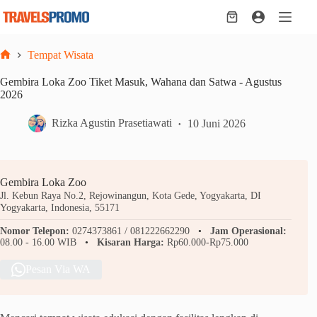
Skip
to
Shopping
content
cart
Tempat Wisata
Home
Gembira Loka Zoo Tiket Masuk, Wahana dan Satwa - Agustus
2026
Rizka Agustin Prasetiawati
10 Juni 2026
Gembira Loka Zoo
Jl. Kebun Raya No.2, Rejowinangun, Kota Gede, Yogyakarta, DI
Yogyakarta, Indonesia, 55171
Nomor Telepon:
0274373861 / 081222662290
Jam Operasional:
08.00 - 16.00 WIB
Kisaran Harga:
Rp60.000-Rp75.000
Pesan Via WA