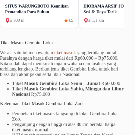
SITUS WARUNGBOTO Keunikan
DIORAMA ARSIP JOGJA Ti
Pemandian Para Sultan
Sesi & Daya Tarik
± 900 m
4.5
± 1.1 km
Tiket Masuk Gembira Loka
Wisata satu ini menawarkan
tiket masuk
yang terbilang murah.
Pasalnya dengan harga tiket mulai dari Rp60.000 – Rp75.000.
Kita sudah dapat menikmati ragam wahana dan fasilitas yang
terbilang lengkap. Berikut jenis tiket Gembira Loka untuk hari
biasa dan akhir pekan serta libur Nasional:
Tiket Masuk Gembira Loka Senin – Jumat
Rp60.000
Tiket Masuk Gembira Loka Sabtu, Minggu dan Libur
Nasional
Rp75.000
Ketentuan Tiket Masuk Gembira Loka Zoo
Pembelian tiket masuk langsung di loket Gembira Loka
Zoo.
Pengunjung dengan tinggi di atas 80 cm berlaku harga
tiket masuk normal.