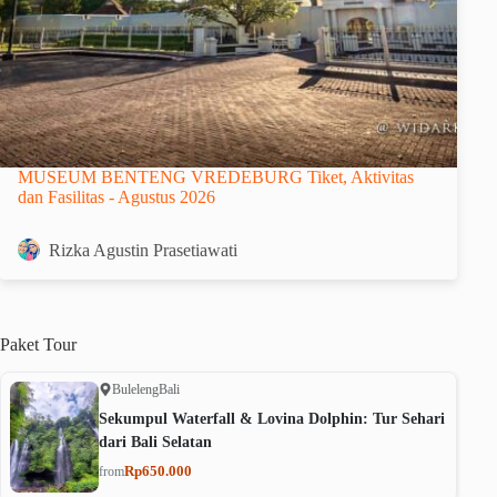
MUSEUM BENTENG VREDEBURG Tiket, Aktivitas
dan Fasilitas - Agustus 2026
Rizka Agustin Prasetiawati
Paket
Tour
Buleleng
Bali
Sekumpul Waterfall & Lovina Dolphin: Tur Sehari
dari Bali Selatan
Rp650.000
from