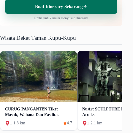
Buat Itinerary Sekarang
Gratis untuk mulai menyusun itinerary.
Wisata Dekat Taman Kupu-Kupu
CURUG PANGANTEN Tiket
NuArt SCULPTURE PARK 
Masuk, Wahana Dan Fasilitas
Atraksi
± 1.8 km
4.7
± 2.1 km