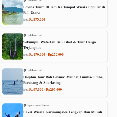
Buleleng
Bali
Lovina Tour: 10 Jam Ke Tempat Wisata Populer di
Bali Utara
Rp375.000
from
Buleleng
Bali
Sekumpul Waterfall Bali Tiket & Tour Harga
Terjangkau
Rp170.000 - Rp270.000
from
Buleleng
Bali
Dolphin Tour Bali Lovina: Melihat Lumba-lumba,
Berenang & Snorkeling
Rp97.000 - Rp295.000
from
Jepara
Jawa Tengah
Paket Wisata Karimunjawa Lengkap Dan Murah