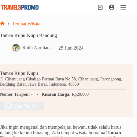
Skip
to
Shopping
content
cart
Tempat Wisata
Home
Taman Kupu-Kupu Bandung
Ratih Apriliana
25 Juni 2024
Taman Kupu-Kupu
Jl. Cihanjuang Cibaligo Permai Raya No.58, Cihanjuang, Parongpong,
Bandung Barat, Jawa Barat, Indonesia, 40559
Nomor Telepon:
-
Kisaran Harga:
Rp20.000
Pesan Via WA
Jika ingin mengenal dan mempelajari hewan, tidak selalu harus
datang ke kebun binatang. Ada tempat wisata bernama
Taman