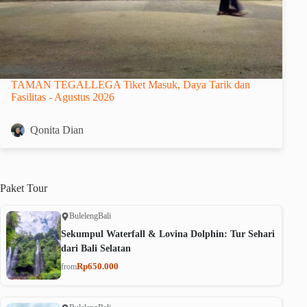
TAMAN TEGALLEGA Tiket Masuk, Daya Tarik dan
Fasilitas - Agustus 2026
Qonita Dian
Paket
Tour
Buleleng
Bali
Sekumpul Waterfall & Lovina Dolphin: Tur Sehari
dari Bali Selatan
Rp650.000
from