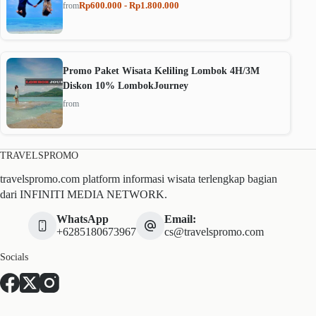
Rp600.000 - Rp1.800.000
from
Promo Paket Wisata Keliling Lombok 4H/3M
Diskon 10% LombokJourney
from
TRAVELSPROMO
travelspromo.com platform informasi wisata terlengkap bagian
dari INFINITI MEDIA NETWORK.
WhatsApp
Email:
+6285180673967
cs@travelspromo.com
Socials