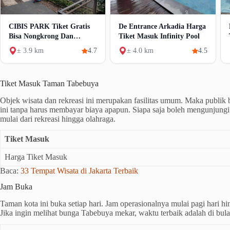
CIBIS PARK Tiket Gratis
De Entrance Arkadia Harga
Bisa Nongkrong Dan
Tiket Masuk Infinity Pool
Kuliner
± 3.9 km
4.7
± 4.0 km
4.5
Tiket Masuk Taman Tabebuya
Objek wisata dan rekreasi ini merupakan fasilitas umum. Maka publik
ini tanpa harus membayar biaya apapun. Siapa saja boleh mengunjungi t
mulai dari rekreasi hingga olahraga.
Tiket Masuk
Harga Tiket Masuk
Baca:
33 Tempat Wisata di Jakarta Terbaik
Jam Buka
Taman kota ini buka setiap hari. Jam operasionalnya mulai pagi hari h
Jika ingin melihat bunga Tabebuya mekar, waktu terbaik adalah di bul