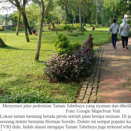
Menyusuri jalur pedestrian Taman Tabebuya yang nyaman dan dikelili
Foto: Google Maps/Ivan Volt
Lokasi taman memang berada persis setelah jalan berupa turunan. Di jal
seorang dokter bernama Herman Soesilo. Dokter ini sempat populer ka
TVRI dulu. Inilah alasan mengapa Taman Tabebuya juga terkenal se