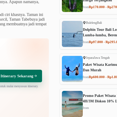
Harga Terjangkau
annya. Apapun namanya,
Rp170.000 - Rp270
from
di ciri khasnya. Taman ini
kecil, Taman Tabebuya jadi
Buleleng
Bali
enang membuatnya jadi tempat
Dolphin Tour Bali Lo
Lumba-lumba, Beren
Rp97.000 - Rp295.
from
Jepara
Jawa Tengah
Paket Wisata Karim
Dan Murah
 Itinerary Sekarang
Rp600.000 - Rp1.8
from
untuk mulai menyusun itinerary.
Promo Paket Wisata 
4H/3M Diskon 10% 
from