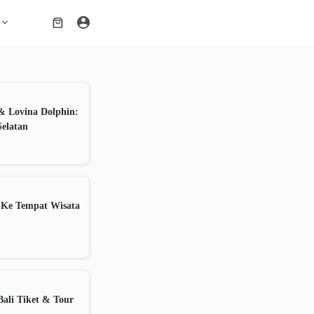
Shopping
cart
& Lovina Dolphin:
Selatan
 Ke Tempat Wisata
ali Tiket & Tour