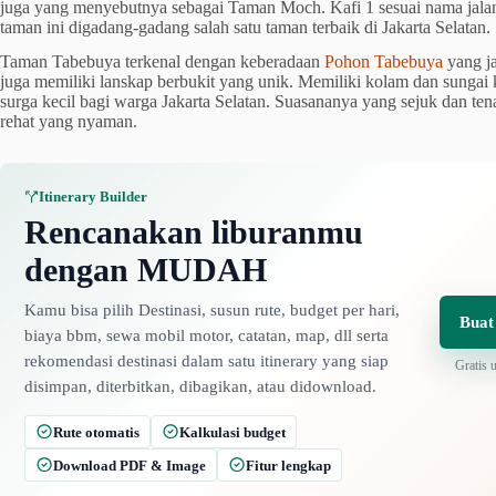
juga yang menyebutnya sebagai Taman Moch. Kafi 1 sesuai nama jal
taman ini digadang-gadang salah satu taman terbaik di Jakarta Selatan.
Taman Tabebuya terkenal dengan keberadaan
Pohon Tabebuya
yang ja
juga memiliki lanskap berbukit yang unik. Memiliki kolam dan sungai 
surga kecil bagi warga Jakarta Selatan. Suasananya yang sejuk dan t
rehat yang nyaman.
Itinerary Builder
Rencanakan liburanmu
dengan MUDAH
Kamu bisa pilih Destinasi, susun rute, budget per hari,
Buat
biaya bbm, sewa mobil motor, catatan, map, dll serta
rekomendasi destinasi dalam satu itinerary yang siap
Gratis 
disimpan, diterbitkan, dibagikan, atau didownload.
Rute otomatis
Kalkulasi budget
Download PDF & Image
Fitur lengkap