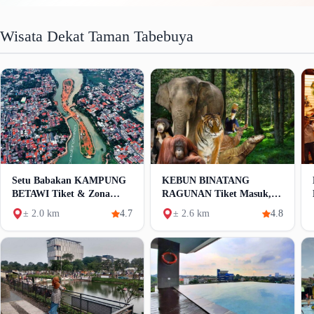
Wisata Dekat Taman Tabebuya
Setu Babakan KAMPUNG
KEBUN BINATANG
BETAWI Tiket & Zona
RAGUNAN Tiket Masuk,
Wisata
Jam Buka & Alamat
± 2.0 km
4.7
± 2.6 km
4.8