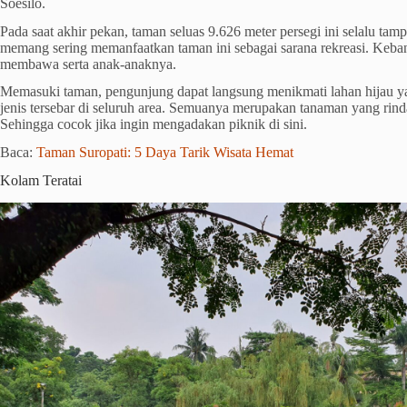
Soesilo.
Pada saat akhir pekan, taman seluas 9.626 meter persegi ini selalu tam
memang sering memanfaatkan taman ini sebagai sarana rekreasi. Keba
membawa serta anak-anaknya.
Memasuki taman, pengunjung dapat langsung menikmati lahan hijau y
jenis tersebar di seluruh area. Semuanya merupakan tanaman yang ri
Sehingga cocok jika ingin mengadakan piknik di sini.
Baca:
Taman Suropati: 5 Daya Tarik Wisata Hemat
Kolam Teratai