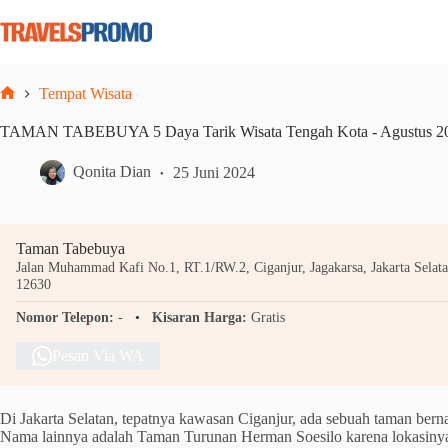
Skip
to
content
Tempat Wisata
Home
TAMAN TABEBUYA 5 Daya Tarik Wisata Tengah Kota - Agustus 2
Qonita Dian
25 Juni 2024
Taman Tabebuya
Jalan Muhammad Kafi No.1, RT.1/RW.2, Ciganjur, Jagakarsa, Jakarta Selata
12630
Nomor Telepon:
-
Kisaran Harga:
Gratis
Pesan Via WA
Di Jakarta Selatan, tepatnya kawasan Ciganjur, ada sebuah taman ber
Nama lainnya adalah Taman Turunan Herman Soesilo karena lokasinya