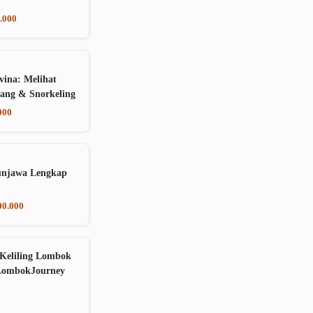
.000
vina: Melihat
ang & Snorkeling
000
unjawa Lengkap
00.000
Keliling Lombok
LombokJourney