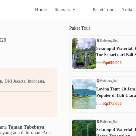
Home
Itinerary
Paket Tour
Artikel
Paket
Tour
026
Buleleng
Bali
Sekumpul Waterfall 
Tur Sehari dari Bali 
Rp650.000
from
Buleleng
Bali
n, DKI Jakarta, Indonesia,
Lovina Tour: 10 Jam
Populer di Bali Utara
Rp375.000
from
Buleleng
Bali
nama
Taman Tabebuya
.
Sekumpul Waterfall B
 yang ada di turunan. Ada