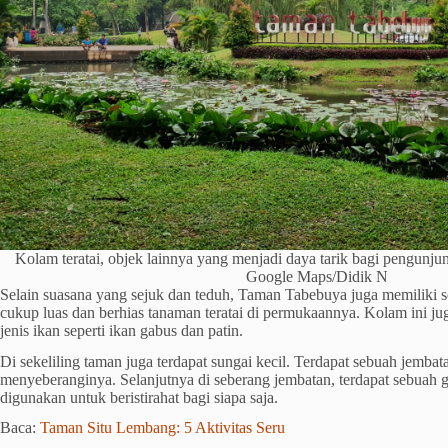
Kolam teratai, objek lainnya yang menjadi daya tarik bagi pengunj
Google Maps/Didik N
Selain suasana yang sejuk dan teduh, Taman Tabebuya juga memiliki 
cukup luas dan berhias tanaman teratai di permukaannya. Kolam ini jug
jenis ikan seperti ikan gabus dan patin.
Di sekeliling taman juga terdapat sungai kecil. Terdapat sebuah jemba
menyeberanginya. Selanjutnya di seberang jembatan, terdapat sebuah 
digunakan untuk beristirahat bagi siapa saja.
Baca:
Taman Situ Lembang: 5 Aktivitas Seru