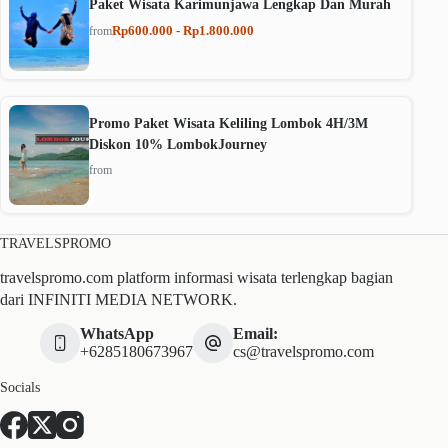
Paket Wisata Karimunjawa Lengkap Dan Murah
Rp600.000 - Rp1.800.000
from
Promo Paket Wisata Keliling Lombok 4H/3M
Diskon 10% LombokJourney
from
TRAVELSPROMO
travelspromo.com platform informasi wisata terlengkap bagian
dari INFINITI MEDIA NETWORK.
WhatsApp
Email:
+6285180673967
cs@travelspromo.com
Socials