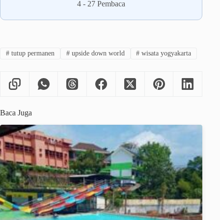
4
-
27
Pembaca
#
tutup permanen
#
upside down world
#
wisata yogyakarta
Baca Juga