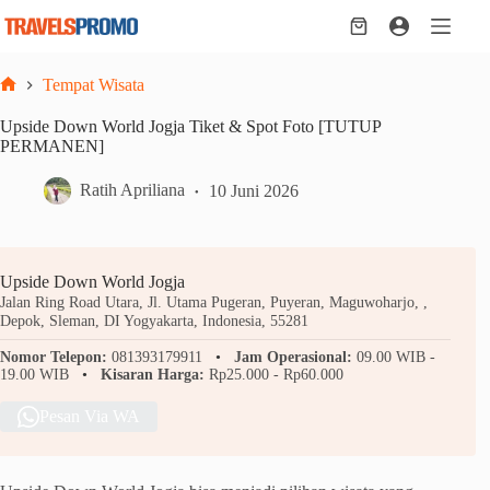
Skip
to
Shopping
content
cart
Tempat Wisata
Home
Upside Down World Jogja Tiket & Spot Foto [TUTUP
PERMANEN]
Ratih Apriliana
10 Juni 2026
Upside Down World Jogja
Jalan Ring Road Utara, Jl. Utama Pugeran, Puyeran, Maguwoharjo, ,
Depok, Sleman, DI Yogyakarta, Indonesia, 55281
Nomor Telepon:
081393179911
Jam Operasional:
09.00 WIB -
19.00 WIB
Kisaran Harga:
Rp25.000 - Rp60.000
Pesan Via WA