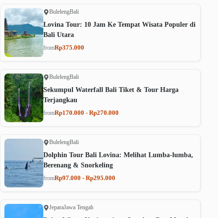
Buleleng
Bali
Lovina Tour: 10 Jam Ke Tempat Wisata Populer di
Bali Utara
Rp375.000
from
Buleleng
Bali
Sekumpul Waterfall Bali Tiket & Tour Harga
Terjangkau
Rp170.000 - Rp270.000
from
Buleleng
Bali
Dolphin Tour Bali Lovina: Melihat Lumba-lumba,
Berenang & Snorkeling
Rp97.000 - Rp295.000
from
Jepara
Jawa Tengah