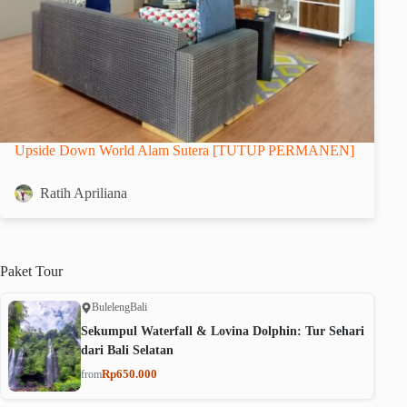
Upside Down World Alam Sutera [TUTUP PERMANEN]
Ratih Apriliana
Paket
Tour
Buleleng
Bali
Sekumpul Waterfall & Lovina Dolphin: Tur Sehari
dari Bali Selatan
Rp650.000
from