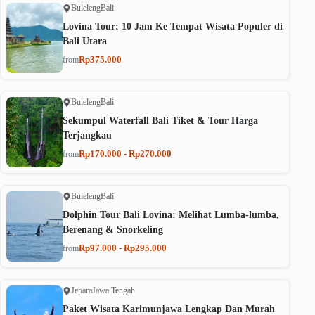
Buleleng
Bali
Lovina Tour: 10 Jam Ke Tempat Wisata Populer di
Bali Utara
Rp375.000
from
Buleleng
Bali
Sekumpul Waterfall Bali Tiket & Tour Harga
Terjangkau
Rp170.000 - Rp270.000
from
Buleleng
Bali
Dolphin Tour Bali Lovina: Melihat Lumba-lumba,
Berenang & Snorkeling
Rp97.000 - Rp295.000
from
Jepara
Jawa Tengah
Paket Wisata Karimunjawa Lengkap Dan Murah