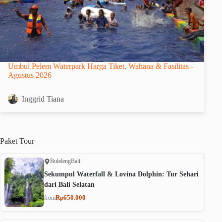
Umbul Pelem Waterpark Harga Tiket, Wahana & Fasilitas -
Agustus 2026
Inggrid Tiana
Paket
Tour
Buleleng
Bali
Sekumpul Waterfall & Lovina Dolphin: Tur Sehari
dari Bali Selatan
Rp650.000
from