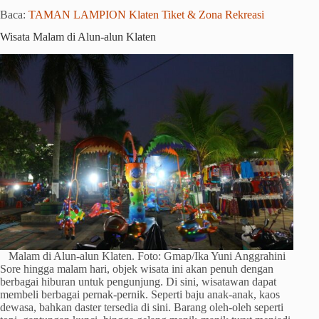
Baca:
TAMAN LAMPION Klaten Tiket & Zona Rekreasi
Wisata Malam di Alun-alun Klaten
Malam di Alun-alun Klaten. Foto: Gmap/Ika Yuni Anggrahini
Sore hingga malam hari, objek wisata ini akan penuh dengan
berbagai hiburan untuk pengunjung. Di sini, wisatawan dapat
membeli berbagai pernak-pernik. Seperti baju anak-anak, kaos
dewasa, bahkan daster tersedia di sini. Barang oleh-oleh seperti