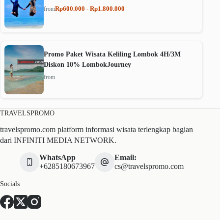
Rp600.000 - Rp1.800.000
from
Promo Paket Wisata Keliling Lombok 4H/3M
Diskon 10% LombokJourney
from
TRAVELSPROMO
travelspromo.com platform informasi wisata terlengkap bagian
dari INFINITI MEDIA NETWORK.
WhatsApp
Email:
+6285180673967
cs@travelspromo.com
Socials