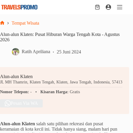
Skip
to
Shopping
content
cart
Tempat Wisata
Home
Alun-alun Klaten: Pusat Hiburan Warga Tengah Kota - Agustus
2026
Ratih Apriliana
25 Juni 2024
Alun-alun Klaten
JL MH Thamrin, Klaten Tengah, Klaten, Jawa Tengah, Indonesia, 57413
Nomor Telepon:
-
Kisaran Harga:
Gratis
Pesan Via WA
Alun-alun Klaten
salah satu pilihan rekreasi dan pusat
keramaian di kota kecil ini. Tidak hanya siang, malam hari pun