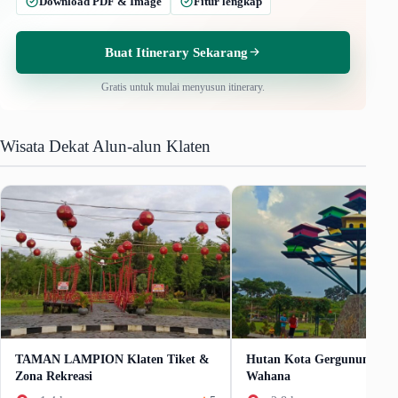
Download PDF & Image
Fitur lengkap
Buat Itinerary Sekarang
Gratis untuk mulai menyusun itinerary.
Wisata Dekat Alun-alun Klaten
TAMAN LAMPION Klaten Tiket &
Hutan Kota Gergunung Tik
Zona Rekreasi
Wahana