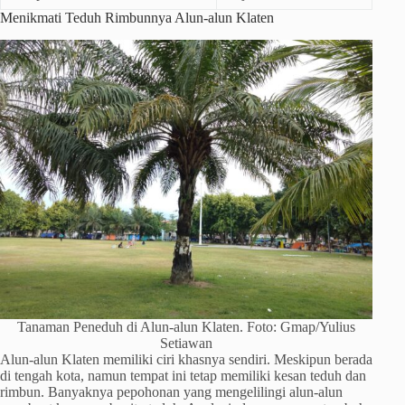
Menikmati Teduh Rimbunnya Alun-alun Klaten
Tanaman Peneduh di Alun-alun Klaten. Foto: Gmap/Yulius
Setiawan
Alun-alun Klaten memiliki ciri khasnya sendiri. Meskipun berada
di tengah kota, namun tempat ini tetap memiliki kesan teduh dan
rimbun. Banyaknya pepohonan yang mengelilingi alun-alun