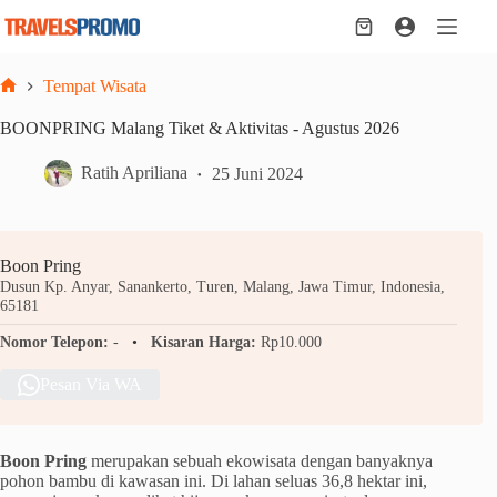
Skip
to
Shopping
content
cart
Tempat Wisata
Home
BOONPRING Malang Tiket & Aktivitas - Agustus 2026
Ratih Apriliana
25 Juni 2024
Boon Pring
Dusun Kp. Anyar, Sanankerto, Turen, Malang, Jawa Timur, Indonesia,
65181
Nomor Telepon:
-
Kisaran Harga:
Rp10.000
Pesan Via WA
Boon Pring
merupakan sebuah ekowisata dengan banyaknya
pohon bambu di kawasan ini. Di lahan seluas 36,8 hektar ini,