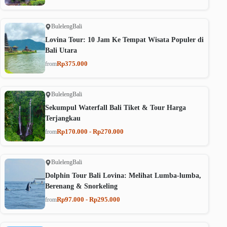
Buleleng
Bali
Lovina Tour: 10 Jam Ke Tempat Wisata Populer di
Bali Utara
Rp375.000
from
Buleleng
Bali
Sekumpul Waterfall Bali Tiket & Tour Harga
Terjangkau
Rp170.000 - Rp270.000
from
Buleleng
Bali
Dolphin Tour Bali Lovina: Melihat Lumba-lumba,
Berenang & Snorkeling
Rp97.000 - Rp295.000
from