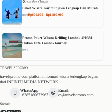
Jepara
Jawa Tengah
Paket Wisata Karimunjawa Lengkap Dan Murah
Rp600.000 - Rp1.800.000
from
Promo Paket Wisata Keliling Lombok 4H/3M
Diskon 10% LombokJourney
from
TRAVELSPROMO
travelspromo.com platform informasi wisata terlengkap bagian
dari INFINITI MEDIA NETWORK.
WhatsApp
Email:
+6285180673967
cs@travelspromo.com
Socials