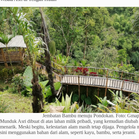
Jembatan Bambu menuju Pondokan. Foto: Gmap
Munduk Asri dibuat di atas lahan milik pribadi, yang kemudian diubah
menarik. Meski begitu, kelestarian alam masih tetap dijaga. Pengelol
sini menggunakan bahan dari alam, seperti kayu, bambu, serta jerami.