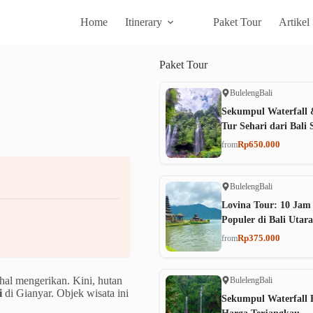
Home
Itinerary
Paket Tour
Artikel
Paket
Tour
Buleleng
Bali
Sekumpul Waterfall 
Tur Sehari dari Bali 
Rp650.000
from
Buleleng
Bali
Lovina Tour: 10 Jam
Populer di Bali Utara
Rp375.000
from
hal mengerikan. Kini, hutan
Buleleng
Bali
i
di Gianyar. Objek wisata ini
Sekumpul Waterfall B