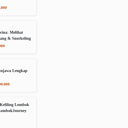
.000
vina: Melihat
ang & Snorkeling
000
unjawa Lengkap
00.000
Keliling Lombok
LombokJourney