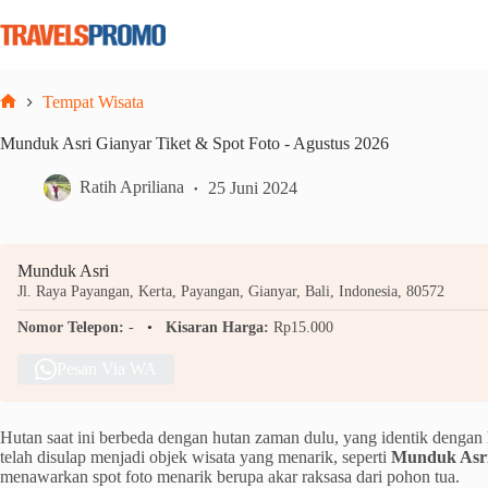
Skip
to
content
Tempat Wisata
Home
Munduk Asri Gianyar Tiket & Spot Foto - Agustus 2026
Ratih Apriliana
25 Juni 2024
Munduk Asri
Jl. Raya Payangan, Kerta, Payangan, Gianyar, Bali, Indonesia, 80572
Nomor Telepon:
-
Kisaran Harga:
Rp15.000
Pesan Via WA
Hutan saat ini berbeda dengan hutan zaman dulu, yang identik dengan 
telah disulap menjadi objek wisata yang menarik, seperti
Munduk Asr
menawarkan spot foto menarik berupa akar raksasa dari pohon tua.