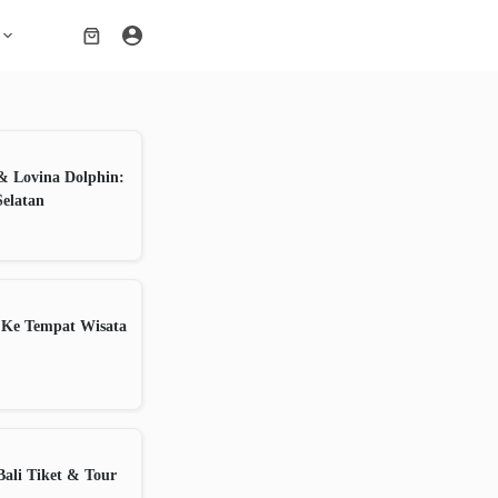
Shopping
cart
& Lovina Dolphin:
Selatan
 Ke Tempat Wisata
ali Tiket & Tour