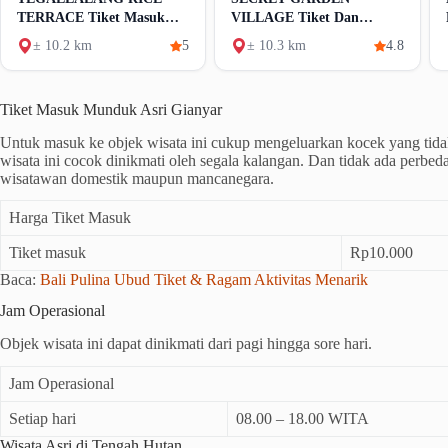
TERRACE Tiket Masuk
VILLAGE Tiket Dan
Dan Aktivitas
Aktivitas
± 10.2 km
5
± 10.3 km
4.8
Tiket Masuk Munduk Asri Gianyar
Untuk masuk ke objek wisata ini cukup mengeluarkan kocek yang tida
wisata ini cocok dinikmati oleh segala kalangan. Dan tidak ada perbeda
wisatawan domestik maupun mancanegara.
Harga Tiket Masuk
Tiket masuk
Rp10.000
Baca:
Bali Pulina Ubud Tiket & Ragam Aktivitas Menarik
Jam Operasional
Objek wisata ini dapat dinikmati dari pagi hingga sore hari.
Jam Operasional
Setiap hari
08.00 – 18.00 WITA
Wisata Asri di Tengah Hutan