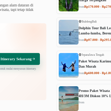
Harga Terjangkau
angan alam dataran di
Rp170.000 - Rp270
from
ata, tapi tetap tidak
Buleleng
Bali
Dolphin Tour Bali Lo
Lumba-lumba, Beren
Rp97.000 - Rp295.
from
Jepara
Jawa Tengah
 Itinerary Sekarang
Paket Wisata Karim
Dan Murah
untuk mulai menyusun itinerary.
Rp600.000 - Rp1.8
from
Promo Paket Wisata 
4H/3M Diskon 10% 
from