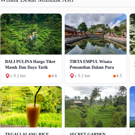
BALI PULINA Harga Tiket
TIRTA EMPUL Wisata
Masuk Dan Daya Tarik
Pemandian Dalam Pura
± 9.2 km
4.6
± 9.2 km
4.5
TEGALLALANG RICE
SECRET GARDEN