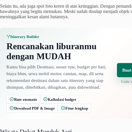
Selain itu, ada juga spot foto keren di atas ketinggian. Dengan pemand
bawahnya yang begitu memukau. Meski sudah disulap menjadi objek wis
meninggalkan kesan alami hutannya.
Itinerary Builder
Rencanakan liburanmu
dengan MUDAH
Kamu bisa pilih Destinasi, susun rute, budget per hari,
Buat
biaya bbm, sewa mobil motor, catatan, map, dll serta
rekomendasi destinasi dalam satu itinerary yang siap
Gratis 
disimpan, diterbitkan, dibagikan, atau didownload.
Rute otomatis
Kalkulasi budget
Download PDF & Image
Fitur lengkap
Wisata Dekat Munduk Asri