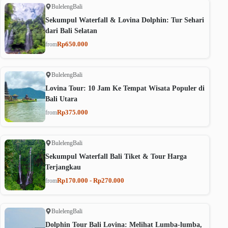
Buleleng
Bali
Sekumpul Waterfall & Lovina Dolphin: Tur Sehari
dari Bali Selatan
Rp650.000
from
Buleleng
Bali
Lovina Tour: 10 Jam Ke Tempat Wisata Populer di
Bali Utara
Rp375.000
from
Buleleng
Bali
Sekumpul Waterfall Bali Tiket & Tour Harga
Terjangkau
Rp170.000 - Rp270.000
from
Buleleng
Bali
Dolphin Tour Bali Lovina: Melihat Lumba-lumba,