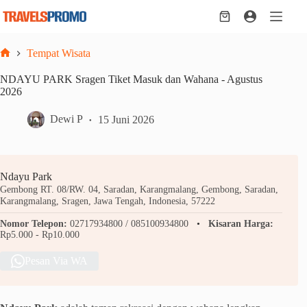
Skip
to
Shopping
content
cart
Tempat Wisata
Home
NDAYU PARK Sragen Tiket Masuk dan Wahana - Agustus
2026
Dewi P
15 Juni 2026
Ndayu Park
Gembong RT. 08/RW. 04, Saradan, Karangmalang, Gembong, Saradan,
Karangmalang, Sragen, Jawa Tengah, Indonesia, 57222
Nomor Telepon:
02717934800 / 085100934800
Kisaran Harga:
Rp5.000 - Rp10.000
Pesan Via WA