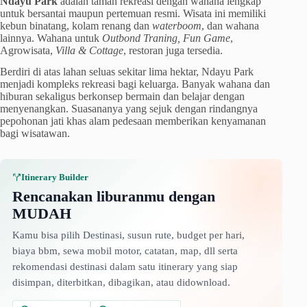
Ndayu Park
adalah taman rekreasi dengan wahana lengkap
untuk bersantai maupun pertemuan resmi. Wisata ini memiliki
kebun binatang, kolam renang dan
waterboom
, dan wahana
lainnya. Wahana untuk
Outbond Traning, Fun Game
,
Agrowisata,
Villa & Cottage
, restoran juga tersedia.
Berdiri di atas lahan seluas sekitar lima hektar, Ndayu Park
menjadi kompleks rekreasi bagi keluarga. Banyak wahana dan
hiburan sekaligus berkonsep bermain dan belajar dengan
menyenangkan. Suasananya yang sejuk dengan rindangnya
pepohonan jati khas alam pedesaan memberikan kenyamanan
bagi wisatawan.
Itinerary Builder
Rencanakan liburanmu dengan
MUDAH
Kamu bisa pilih Destinasi, susun rute, budget per hari,
biaya bbm, sewa mobil motor, catatan, map, dll serta
rekomendasi destinasi dalam satu itinerary yang siap
disimpan, diterbitkan, dibagikan, atau didownload.