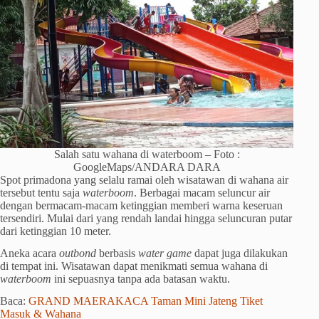
Salah satu wahana di waterboom – Foto :
GoogleMaps/ANDARA DARA
Spot primadona yang selalu ramai oleh wisatawan di wahana air
tersebut tentu saja
waterboom
. Berbagai macam seluncur air
dengan bermacam-macam ketinggian memberi warna keseruan
tersendiri. Mulai dari yang rendah landai hingga seluncuran putar
dari ketinggian 10 meter.
Aneka acara
outbond
berbasis
water game
dapat juga dilakukan
di tempat ini. Wisatawan dapat menikmati semua wahana di
waterboom
ini sepuasnya tanpa ada batasan waktu.
Baca:
GRAND MAERAKACA Taman Mini Jateng Tiket
Masuk & Wahana