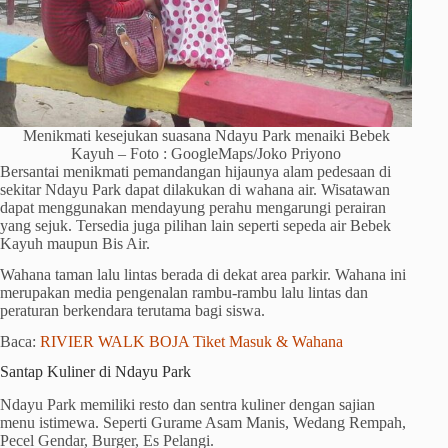
Menikmati kesejukan suasana Ndayu Park menaiki Bebek
Kayuh – Foto : GoogleMaps/Joko Priyono
Bersantai menikmati pemandangan hijaunya alam pedesaan di
sekitar Ndayu Park dapat dilakukan di wahana air. Wisatawan
dapat menggunakan mendayung perahu mengarungi perairan
yang sejuk. Tersedia juga pilihan lain seperti sepeda air Bebek
Kayuh maupun Bis Air.
Wahana taman lalu lintas berada di dekat area parkir. Wahana ini
merupakan media pengenalan rambu-rambu lalu lintas dan
peraturan berkendara terutama bagi siswa.
Baca:
RIVIER WALK BOJA Tiket Masuk & Wahana
Santap Kuliner di Ndayu Park
Ndayu Park memiliki resto dan sentra kuliner dengan sajian
menu istimewa. Seperti Gurame Asam Manis, Wedang Rempah,
Pecel Gendar, Burger, Es Pelangi.