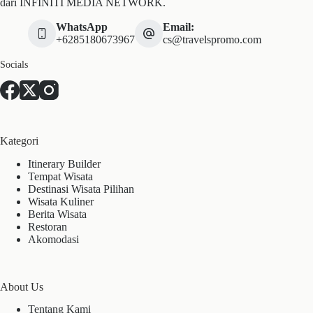
dari INFINITI MEDIA NETWORK.
WhatsApp
Email:
+6285180673967
cs@travelspromo.com
Socials
Kategori
Itinerary Builder
Tempat Wisata
Destinasi Wisata Pilihan
Wisata Kuliner
Berita Wisata
Restoran
Akomodasi
About Us
Tentang Kami