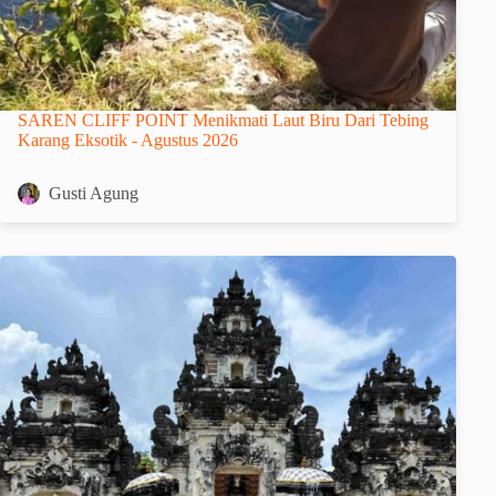
SAREN CLIFF POINT Menikmati Laut Biru Dari Tebing
Karang Eksotik - Agustus 2026
Gusti Agung