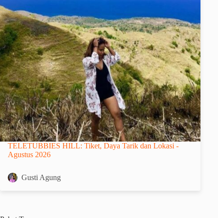
TELETUBBIES HILL: Tiket, Daya Tarik dan Lokasi -
Agustus 2026
Gusti Agung