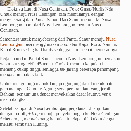
Eloknya Laut di Nusa Ceningan. Foto: Gmap/Nurlis Nda
Untuk menuju Nusa Ceningan, bisa memulainya dengan
menyeberang dari Pantai Sanur. Dari Sanur menuju ke Nusa
Lembongan, baru dari Nusa Lembongan menuju Nusa
Ceningan.
Sementara untuk menyeberang dari Pantai Sanur menuju
Nusa
Lembongan
, bisa menggunakan
boat
atau Kapal Roro. Namun,
Kapal Roro sering kali habis sehingga harus cepat memesannya.
Perjalanan dari Pantai Sanur menuju Nusa Lembongan memakan
waktu kurang lebih 45 menit. Ombak menuju ke pulau ini
memang cukup tinggi, sehingga tak jarang beberapa penumpang
mengalami mabuk laut.
Untuk mengurangi mabuk laut, pengunjung dapat menikmati
pemandangan Gunung Agung serta perairan laut yang jernih.
Bahkan, pengunjung dapat menyaksikan dasar lautnya yang
masih dangkal.
Setelah sampai di Nusa Lembongan, perjalanan dilanjutkan
dengan mobil
pick up
menuju penyeberangan ke Nusa Ceningan.
Sebenarnya, menyeberang ke pulau ini dapat dilakukan dengan
melalui Jembatan Kuning.