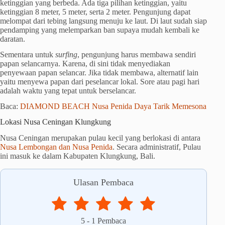
ketinggian yang berbeda. Ada tiga pilihan ketinggian, yaitu
ketinggian 8 meter, 5 meter, serta 2 meter. Pengunjung dapat
melompat dari tebing langsung menuju ke laut. Di laut sudah siap
pendamping yang melemparkan ban supaya mudah kembali ke
daratan.
Sementara untuk
surfing
, pengunjung harus membawa sendiri
papan selancarnya. Karena, di sini tidak menyediakan
penyewaan papan selancar. Jika tidak membawa, alternatif lain
yaitu menyewa papan dari peselancar lokal. Sore atau pagi hari
adalah waktu yang tepat untuk berselancar.
Baca:
DIAMOND BEACH Nusa Penida Daya Tarik Memesona
Lokasi Nusa Ceningan Klungkung
Nusa Ceningan merupakan pulau kecil yang berlokasi di antara
Nusa Lembongan dan Nusa Penida
. Secara administratif, Pulau
ini masuk ke dalam Kabupaten Klungkung, Bali.
Ulasan Pembaca
5
-
1
Pembaca