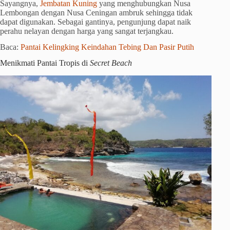
Sayangnya,
Jembatan Kuning
yang menghubungkan Nusa
Lembongan dengan Nusa Ceningan ambruk sehingga tidak
dapat digunakan. Sebagai gantinya, pengunjung dapat naik
perahu nelayan dengan harga yang sangat terjangkau.
Baca:
Pantai Kelingking Keindahan Tebing Dan Pasir Putih
Menikmati Pantai Tropis di
Secret Beach