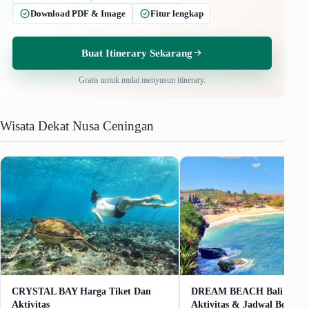
Download PDF & Image
Fitur lengkap
Buat Itinerary Sekarang
Gratis untuk mulai menyusun itinerary.
Wisata Dekat Nusa Ceningan
CRYSTAL BAY Harga Tiket Dan
DREAM BEACH Bali Tiket
Aktivitas
Aktivitas & Jadwal Boat