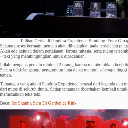
Pilihan Cerita di Pandora Experience Bandung. Foto: Gm
Selama proses bermain, pemain akan dihadapkan pada perjalanan pet
Akan ada kejutan dalam perjalanan, lorong rahasia, serta ruang terse
– teki yang membingungkan untuk dipecahkan.
Inilah mengapa pemain minimal 2 orang, karena membutuhkan kerja t
Secara tidak langsung, pengunjung juga dapat menguji seberapa tinggi 
teman.
Tantangan yang ada di Pandora Experience berasal dari legenda dan mi
dari mitos di seluruh dunia. Setiap tantangan diceritakan kembali un
memecahkan teka-teki.
Baca:
Ice Skating Seru Di Gardenice Rink