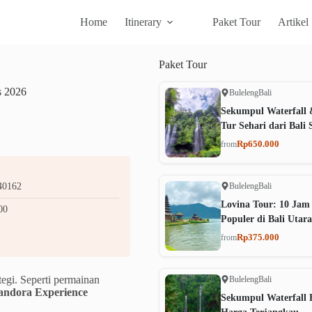
Home
Itinerary
Paket Tour
Artikel
Paket
Tour
s 2026
Buleleng
Bali
Sekumpul Waterfall 
Tur Sehari dari Bali 
Rp650.000
from
Buleleng
Bali
 40162
Lovina Tour: 10 Jam
00
Populer di Bali Utara
Rp375.000
from
egi. Seperti permainan
Buleleng
Bali
andora Experience
Sekumpul Waterfall B