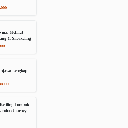
.000
vina: Melihat
ang & Snorkeling
000
unjawa Lengkap
00.000
Keliling Lombok
LombokJourney