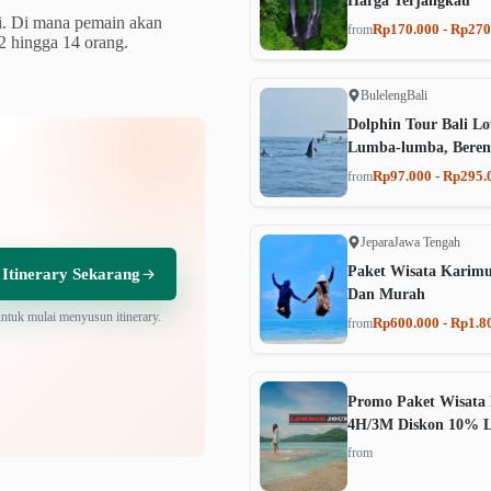
Harga Terjangkau
i. Di mana pemain akan
Rp170.000 - Rp270
from
2 hingga 14 orang.
Buleleng
Bali
Dolphin Tour Bali Lo
Lumba-lumba, Beren
Rp97.000 - Rp295.
from
Jepara
Jawa Tengah
Paket Wisata Karim
 Itinerary Sekarang
Dan Murah
untuk mulai menyusun itinerary.
Rp600.000 - Rp1.8
from
Promo Paket Wisata 
4H/3M Diskon 10% 
from