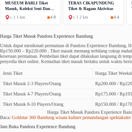
MUSEUM BARLI Tiket
TERAS CIKAPUNDUNG
Masuk, Koleksi Seni Dan
Tiket & Ragam Aktivitas
Fasilitas
± 1.1 km
4.8
± 1.2 km
4.4
Harga Tiket Masuk Pandora Experience Bandung
Untuk dapat menikmati permainan di Pandora Experience Bandung, H
Rp150.000 – Rp220.000 . Tiket masuk memang terbilang cukup mahal
keseruan permainan. Pembelian tiket dapat dilakukan langsung di temp
penyedia tiket online. Kemudian tiket masuk berlaku untuk waktu ber
Jenis Tiket
Harga Tiket Weekd
Tiket Masuk 2-3 Players/Orang
Rp200.000 / Rp220
Tiket Masuk 4-7 Players/Orang
Rp175.000 / Rp195
Tiket Masuk 8-10 Players/Orang
Rp150.000 / Rp170
Harga Tiket Masuk Pandora Experience Ban
Baca:
Goldstar 360 Bandung wisata kuliner pemandangan spektakuler
Jam Buka Pandora Experience Bandung