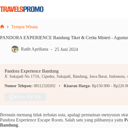
Skip
to
content
Tempat Wisata
Home
PANDORA EXPERIENCE Bandung Tiket & Cerita Misteri - Agustu
Ratih Apriliana
25 Juni 2024
Pandora Experience Bandung
Jl. Sukajadi No.173A, Cipedes, Sukajadi, Bandung, Jawa Barat, Indonesia,
Nomor Telepon:
08112320202
Kisaran Harga:
Rp150.000 - Rp220.0
Pesan Via WA
Bermain memang tidak terbatas usia, apalagi permainan menyusun strat
Pandora Experience Escape Room. Salah satu yang pilihannya yaitu
P
Bandung
.