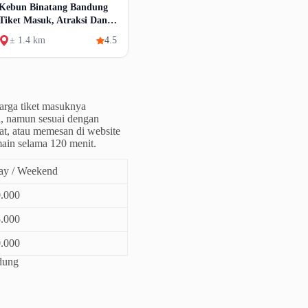
Kebun Binatang Bandung
Tiket Masuk, Atraksi Dan
Fasilitas
± 1.4 km
4.5
arga tiket masuknya
, namun sesuai dengan
at, atau memesan di website
main selama 120 menit.
ay / Weekend
.000
.000
.000
dung