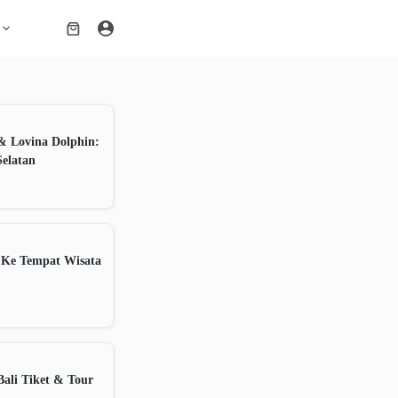
Shopping
cart
& Lovina Dolphin:
Selatan
 Ke Tempat Wisata
ali Tiket & Tour