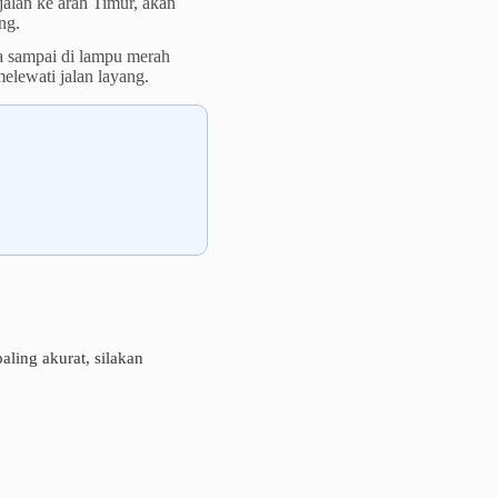
alan ke arah Timur, akan
ng.
ga sampai di lampu merah
elewati jalan layang.
ling akurat, silakan