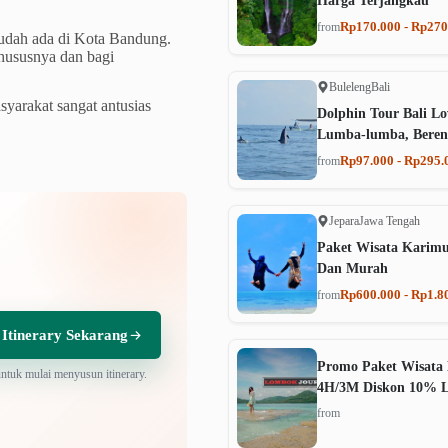
Harga Terjangkau
Rp170.000 - Rp270
from
sudah ada di Kota Bandung.
khususnya dan bagi
Buleleng
Bali
yarakat sangat antusias
Dolphin Tour Bali Lo
Lumba-lumba, Beren
Rp97.000 - Rp295.
from
Jepara
Jawa Tengah
Paket Wisata Karim
Dan Murah
Rp600.000 - Rp1.8
from
 Itinerary Sekarang
Promo Paket Wisata 
untuk mulai menyusun itinerary.
4H/3M Diskon 10% 
from