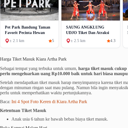
Pet Park Bandung Taman
SAUNG ANGKLUNG
Favorit Pecinta Hewan
UDJO Tiket Dan Atraksi
± 2.1 km
5
± 2.5 km
4.3
Harga Tiket Masuk Kiara Artha Park
Sebagai tempat yang terbuka untuk umum,
harga tiket masuk cukup 
perlu mengeluarkan uang Rp10.000 baik untuk hari biasa maupu
Setelah mendapatkan tiket masuk harap menyimpannya karena tiket mas
dengan minuman ringan saat mau pulang. Namun bila ingin menyaksika
perlu untuk memperhatikan waktu pertunjukannya.
Baca:
Ini 4 Spot Foto Keren di Kiara Artha Park
Ketentuan Tiket Masuk
Anak usia 6 tahun ke bawah bebas biaya tiket masuk.
Buka Sampai Malam Hari