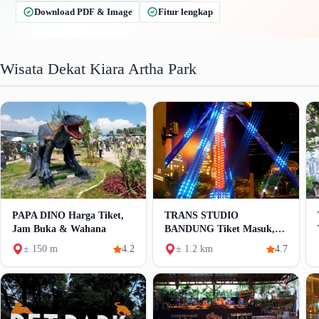
Download PDF & Image
Fitur lengkap
Wisata Dekat Kiara Artha Park
PAPA DINO Harga Tiket,
TRANS STUDIO
Jam Buka & Wahana
BANDUNG Tiket Masuk,
Fasilitas & Angkutan
± 150 m
4.2
± 1.2 km
4.7
Umum