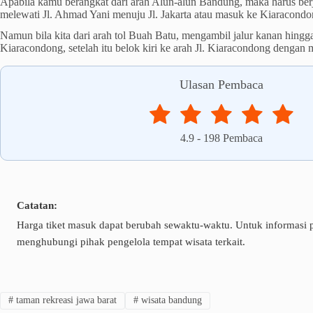
Apabila kamu berangkat dari arah Alun-alun Bandung, maka harus berj
melewati Jl. Ahmad Yani menuju Jl. Jakarta atau masuk ke Kiaracondo
Namun bila kita dari arah tol Buah Batu, mengambil jalur kanan hing
Kiaracondong, setelah itu belok kiri ke arah Jl. Kiaracondong dengan m
Ulasan Pembaca
4.9
-
198
Pembaca
Catatan:
Harga tiket masuk dapat berubah sewaktu-waktu. Untuk informasi pa
menghubungi pihak pengelola tempat wisata terkait.
#
taman rekreasi jawa barat
#
wisata bandung