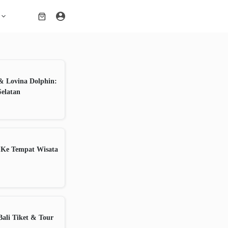
Shopping
cart
& Lovina Dolphin:
Selatan
 Ke Tempat Wisata
ali Tiket & Tour