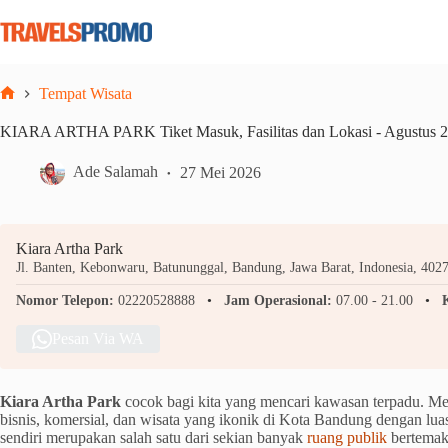
Skip
to
content
Tempat Wisata
Home
KIARA ARTHA PARK Tiket Masuk, Fasilitas dan Lokasi - Agustus 
Ade Salamah
27 Mei 2026
Kiara Artha Park
Jl. Banten, Kebonwaru, Batununggal, Bandung, Jawa Barat, Indonesia, 402
Nomor Telepon:
02220528888
Jam Operasional:
07.00 - 21.00
Pesan Via WA
Kiara Artha Park
cocok bagi kita yang mencari kawasan terpadu. M
bisnis, komersial, dan wisata yang ikonik di Kota Bandung dengan lu
sendiri merupakan salah satu dari sekian banyak
ruang publik
bertema