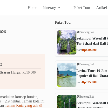
Home
Itinerary
Paket Tour
Artikel
Paket
Tour
2026
Buleleng
Bali
Sekumpul Waterfall 
Tur Sehari dari Bali 
Rp650.000
from
Buleleng
Bali
72
Lovina Tour: 10 Jam
Kisaran Harga:
Rp10.000
Populer di Bali Utara
Rp375.000
from
emadukan konsep hunian,
Buleleng
Bali
as
+
2.9 hektar. Taman kota ini
Sekumpul Waterfall B
kan
Taman Kota yang ada di