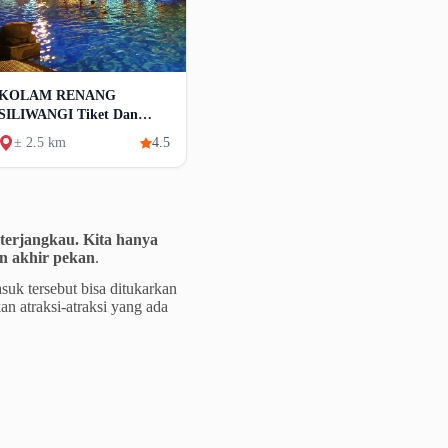
KOLAM RENANG
SILIWANGI Tiket Dan
Wahana
± 2.5 km
4.5
terjangkau. Kita hanya
n akhir pekan
.
uk tersebut bisa ditukarkan
n atraksi-atraksi yang ada