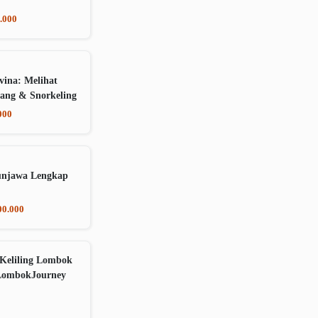
.000
vina: Melihat
ang & Snorkeling
000
unjawa Lengkap
00.000
Keliling Lombok
LombokJourney