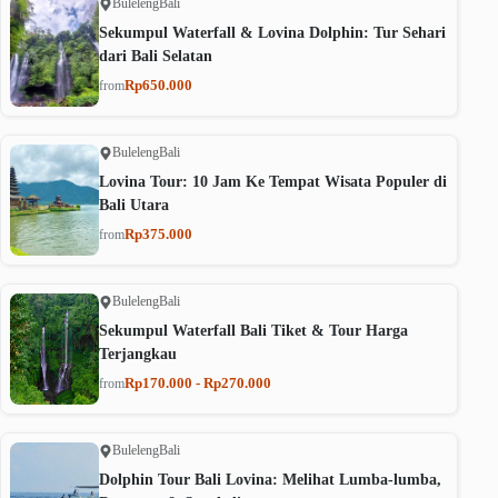
Buleleng
Bali
Sekumpul Waterfall & Lovina Dolphin: Tur Sehari
dari Bali Selatan
Rp650.000
from
Buleleng
Bali
Lovina Tour: 10 Jam Ke Tempat Wisata Populer di
Bali Utara
Rp375.000
from
Buleleng
Bali
Sekumpul Waterfall Bali Tiket & Tour Harga
Terjangkau
Rp170.000 - Rp270.000
from
Buleleng
Bali
Dolphin Tour Bali Lovina: Melihat Lumba-lumba,