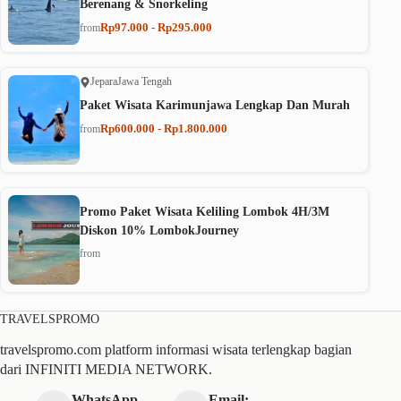
Berenang & Snorkeling
Rp97.000 - Rp295.000
from
Jepara
Jawa Tengah
Paket Wisata Karimunjawa Lengkap Dan Murah
Rp600.000 - Rp1.800.000
from
Promo Paket Wisata Keliling Lombok 4H/3M
Diskon 10% LombokJourney
from
TRAVELSPROMO
travelspromo.com platform informasi wisata terlengkap bagian
dari INFINITI MEDIA NETWORK.
WhatsApp
Email: