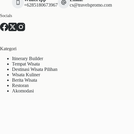
+6285180673967
cs@travelspromo.com
Socials
Kategori
Itinerary Builder
Tempat Wisata
Destinasi Wisata Pilihan
Wisata Kuliner
Berita Wisata
Restoran
Akomodasi
About Us
Tentang Kami
Kontak
Kerjasama