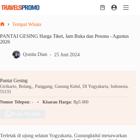
Skip
to
Shopping
content
cart
Tempat Wisata
Home
PANTAI GESING Harga Tiket, Jam Buka dan Pesona - Agustus
2026
Qonita Dian
25 Juni 2024
Pantai Gesing
Girikarto, Bolang,, Panggang, Gunung Kidul, DI Yogyakarta, Indonesia,
55133
Nomor Telepon:
-
Kisaran Harga:
Rp5.000
Pesan Via WA
Terletak di ujung selatan Yogyakarta, Gunungkidul menawarkan