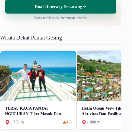
Buat Itinerary Sekarang
Gratis untuk mulai menyusun itinerary.
Wisata Dekat Pantai Gesing
TERAS KACA PANTAI
HeHa Ocean View Tiket Ma
NGULURAN Tiket Masuk Dan
Aktivitas Dan Fasilitas
Wahana Unik
± 750 m
4.8
± 800 m