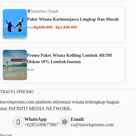
Jepara
Jawa Tengah
Paket Wisata Karimunjawa Lengkap Dan Murah
Rp600.000 - Rp1.800.000
from
Promo Paket Wisata Keliling Lombok 4H/3M
Diskon 10% LombokJourney
from
TRAVELSPROMO
travelspromo.com platform informasi wisata terlengkap bagian
dari INFINITI MEDIA NETWORK.
WhatsApp
Email:
+6285180673967
cs@travelspromo.com
Socials