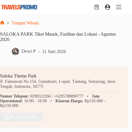
Skip
to
Shopping
content
cart
Tempat Wisata
Home
SALOKA PARK Tiket Masuk, Fasilitas dan Lokasi - Agustus
2026
Dewi P
11 Juni 2026
Saloka Theme Park
Jl. Fatmawati No.154, Gumuksari, Lopait, Tuntang, Semarang, Jawa
Tengah, Indonesia, 50773
Nomor Telepon:
0298322266 / +6285788890777
Jam
Operasional:
10.00 - 18.00
Kisaran Harga:
Rp120.000 -
Rp150.000
Pesan Via WA