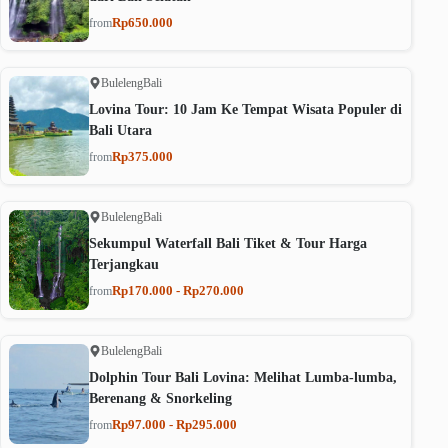
Rp650.000
from
Buleleng
Bali
Lovina Tour: 10 Jam Ke Tempat Wisata Populer di
Bali Utara
Rp375.000
from
Buleleng
Bali
Sekumpul Waterfall Bali Tiket & Tour Harga
Terjangkau
Rp170.000 - Rp270.000
from
Buleleng
Bali
Dolphin Tour Bali Lovina: Melihat Lumba-lumba,
Berenang & Snorkeling
Rp97.000 - Rp295.000
from