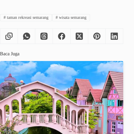
#
taman rekreasi semarang
#
wisata semarang
Baca Juga