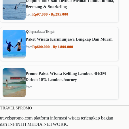
Dolphin Tour Bali Lovina: Melihat Lumba-lumba,
Berenang & Snorkeling
Rp97.000 - Rp295.000
from
Jepara
Jawa Tengah
Paket Wisata Karimunjawa Lengkap Dan Murah
Rp600.000 - Rp1.800.000
from
Promo Paket Wisata Keliling Lombok 4H/3M
Diskon 10% LombokJourney
from
TRAVELSPROMO
travelspromo.com platform informasi wisata terlengkap bagian
dari INFINITI MEDIA NETWORK.