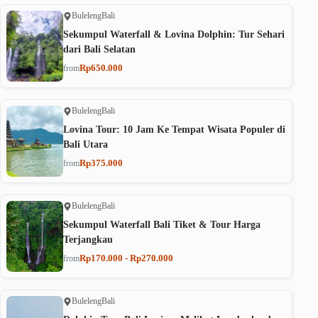
Buleleng
Bali
Sekumpul Waterfall & Lovina Dolphin: Tur Sehari
dari Bali Selatan
Rp650.000
from
Buleleng
Bali
Lovina Tour: 10 Jam Ke Tempat Wisata Populer di
Bali Utara
Rp375.000
from
Buleleng
Bali
Sekumpul Waterfall Bali Tiket & Tour Harga
Terjangkau
Rp170.000 - Rp270.000
from
Buleleng
Bali