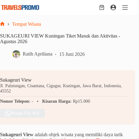
Skip
to
Shopping
content
cart
Tempat Wisata
Home
SUKAGEURI VIEW Kuningan Tiket Masuk dan Aktivitas -
Agustus 2026
Ratih Apriliana
15 Juni 2026
Sukageuri View
Jl. Palutungan, Cisantana, Cigugur, Kuningan, Jawa Barat, Indonesia,
45552
Nomor Telepon:
-
Kisaran Harga:
Rp15.000
Pesan Via WA
Sukageuri View
adalah objek wisata yang memiliki daya tarik